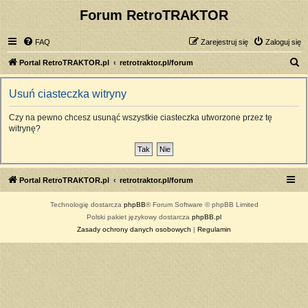
Forum RetroTRAKTOR
FAQ
Zarejestruj się
Zaloguj się
S
Portal RetroTRAKTOR.pl
retrotraktor.pl/forum
z
Usuń ciasteczka witryny
u
k
Czy na pewno chcesz usunąć wszystkie ciasteczka utworzone przez tę
witrynę?
a
j
Portal RetroTRAKTOR.pl
retrotraktor.pl/forum
Technologię dostarcza
phpBB
® Forum Software © phpBB Limited
Polski pakiet językowy dostarcza
phpBB.pl
Zasady ochrony danych osobowych
|
Regulamin