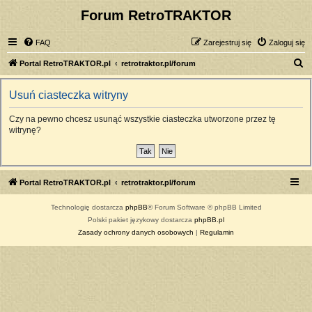
Forum RetroTRAKTOR
FAQ
Zarejestruj się
Zaloguj się
S
Portal RetroTRAKTOR.pl
retrotraktor.pl/forum
z
Usuń ciasteczka witryny
u
k
Czy na pewno chcesz usunąć wszystkie ciasteczka utworzone przez tę
witrynę?
a
j
Portal RetroTRAKTOR.pl
retrotraktor.pl/forum
Technologię dostarcza
phpBB
® Forum Software © phpBB Limited
Polski pakiet językowy dostarcza
phpBB.pl
Zasady ochrony danych osobowych
|
Regulamin