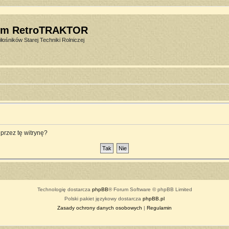
um RetroTRAKTOR
łośników Starej Techniki Rolniczej
przez tę witrynę?
Technologię dostarcza
phpBB
® Forum Software © phpBB Limited
Polski pakiet językowy dostarcza
phpBB.pl
Zasady ochrony danych osobowych
|
Regulamin