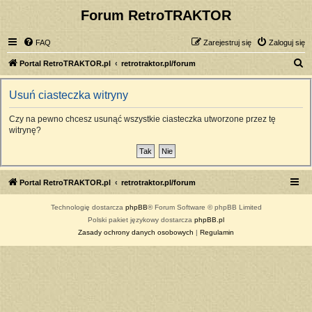
Forum RetroTRAKTOR
FAQ
Zarejestruj się
Zaloguj się
S
Portal RetroTRAKTOR.pl
retrotraktor.pl/forum
z
Usuń ciasteczka witryny
u
k
Czy na pewno chcesz usunąć wszystkie ciasteczka utworzone przez tę
witrynę?
a
j
Portal RetroTRAKTOR.pl
retrotraktor.pl/forum
Technologię dostarcza
phpBB
® Forum Software © phpBB Limited
Polski pakiet językowy dostarcza
phpBB.pl
Zasady ochrony danych osobowych
|
Regulamin