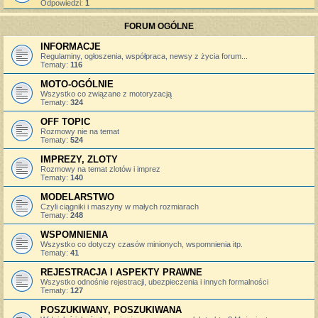
Odpowiedzi:
1
FORUM OGÓLNE
INFORMACJE
Regulaminy, ogłoszenia, współpraca, newsy z życia forum...
Tematy:
116
MOTO-OGÓLNIE
Wszystko co związane z motoryzacją
Tematy:
324
OFF TOPIC
Rozmowy nie na temat
Tematy:
524
IMPREZY, ZLOTY
Rozmowy na temat zlotów i imprez
Tematy:
140
MODELARSTWO
Czyli ciągniki i maszyny w małych rozmiarach
Tematy:
248
WSPOMNIENIA
Wszystko co dotyczy czasów minionych, wspomnienia itp.
Tematy:
41
REJESTRACJA I ASPEKTY PRAWNE
Wszystko odnośnie rejestracji, ubezpieczenia i innych formalności
Tematy:
127
POSZUKIWANY, POSZUKIWANA