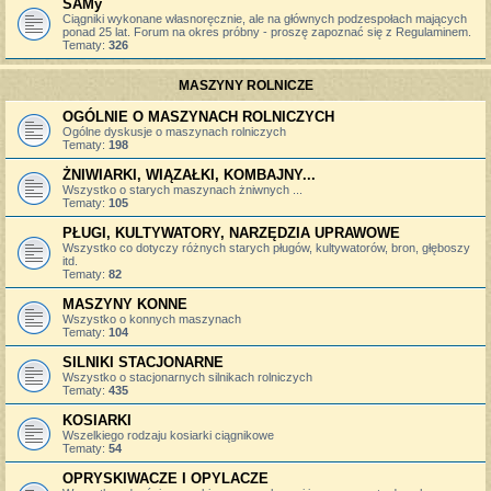
SAMy
Ciągniki wykonane własnoręcznie, ale na głównych podzespołach mających
ponad 25 lat. Forum na okres próbny - proszę zapoznać się z Regulaminem.
Tematy:
326
MASZYNY ROLNICZE
OGÓLNIE O MASZYNACH ROLNICZYCH
Ogólne dyskusje o maszynach rolniczych
Tematy:
198
ŻNIWIARKI, WIĄZAŁKI, KOMBAJNY...
Wszystko o starych maszynach żniwnych ...
Tematy:
105
PŁUGI, KULTYWATORY, NARZĘDZIA UPRAWOWE
Wszystko co dotyczy różnych starych pługów, kultywatorów, bron, głęboszy
itd.
Tematy:
82
MASZYNY KONNE
Wszystko o konnych maszynach
Tematy:
104
SILNIKI STACJONARNE
Wszystko o stacjonarnych silnikach rolniczych
Tematy:
435
KOSIARKI
Wszelkiego rodzaju kosiarki ciągnikowe
Tematy:
54
OPRYSKIWACZE I OPYLACZE