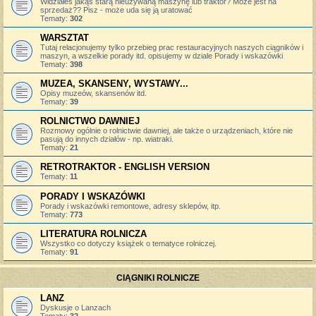
Widziałeś jakąś starą nieużywaną maszynę lub traktor? Może jest na
sprzedaż?? Pisz - może uda się ją uratować
Tematy:
302
WARSZTAT
Tutaj relacjonujemy tylko przebieg prac restauracyjnych naszych ciągników i
maszyn, a wszelkie porady itd. opisujemy w dziale Porady i wskazówki
Tematy:
398
MUZEA, SKANSENY, WYSTAWY...
Opisy muzeów, skansenów itd.
Tematy:
39
ROLNICTWO DAWNIEJ
Rozmowy ogólnie o rolnictwie dawniej, ale także o urządzeniach, które nie
pasują do innych działów - np. wiatraki.
Tematy:
21
RETROTRAKTOR - ENGLISH VERSION
Tematy:
11
PORADY I WSKAZÓWKI
Porady i wskazówki remontowe, adresy sklepów, itp.
Tematy:
773
LITERATURA ROLNICZA
Wszystko co dotyczy książek o tematyce rolniczej.
Tematy:
91
CIĄGNIKI ROLNICZE
LANZ
Dyskusje o Lanzach
Tematy:
32