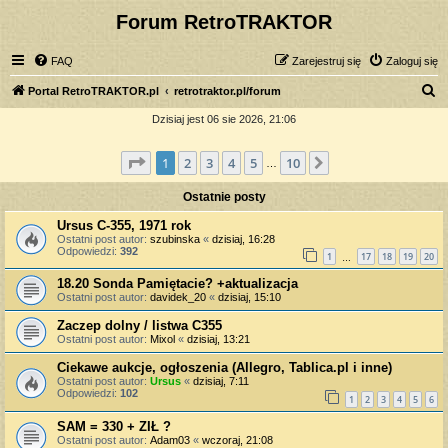
Forum RetroTRAKTOR
FAQ
Zarejestruj się
Zaloguj się
S
Portal RetroTRAKTOR.pl
retrotraktor.pl/forum
z
Dzisiaj jest 06 sie 2026, 21:06
u
Strona
1
z
10
1
2
3
4
5
10
Następna
k
…
a
Ostatnie posty
j
Ursus C-355, 1971 rok
Ostatni post autor:
szubinska
«
dzisiaj, 16:28
Odpowiedzi:
392
1
17
18
19
20
…
18.20 Sonda Pamiętacie? +aktualizacja
Ostatni post autor:
davidek_20
«
dzisiaj, 15:10
Zaczep dolny / listwa C355
Ostatni post autor:
Mixol
«
dzisiaj, 13:21
Ciekawe aukcje, ogłoszenia (Allegro, Tablica.pl i inne)
Ostatni post autor:
Ursus
«
dzisiaj, 7:11
Odpowiedzi:
102
1
2
3
4
5
6
SAM = 330 + ZIŁ ?
Ostatni post autor:
Adam03
«
wczoraj, 21:08