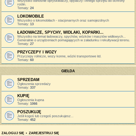
Wszystko odnośnie opryskiwaczy, opylaczy i innego sprzętu do ochrony
roślin.
Tematy:
24
LOKOMOBILE
Wszystko o lokomobilach - stacjonarnych oraz samojezdnych
Tematy:
13
ŁADOWACZE, SPYCHY, WIDLAKI, KOPARKI...
Wszystko na temat ładowaczy, spychów, wózków i masztów widłowych...
Generalnie o urządzeniach pomagających w załadunku i rekultywacji terenu.
Tematy:
27
PRZYCZEPY I WOZY
Przyczepy rolnicze, wozy konne, wózki transportowe itd.
Tematy:
60
GIEŁDA
SPRZEDAM
Ogłoszenia sprzedaży
Tematy:
337
KUPIĘ
Ogłoszenia kupna
Tematy:
1066
POSZUKUJĘ
Jeśli kogoś lub czegoś poszukujesz...
Tematy:
452
ZALOGUJ SIĘ
•
ZAREJESTRUJ SIĘ