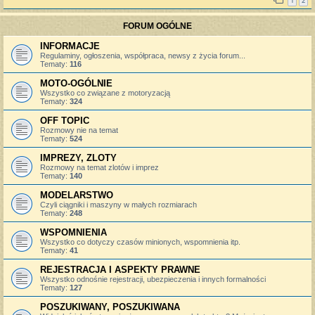
1
2
FORUM OGÓLNE
INFORMACJE
Regulaminy, ogłoszenia, współpraca, newsy z życia forum...
Tematy:
116
MOTO-OGÓLNIE
Wszystko co związane z motoryzacją
Tematy:
324
OFF TOPIC
Rozmowy nie na temat
Tematy:
524
IMPREZY, ZLOTY
Rozmowy na temat zlotów i imprez
Tematy:
140
MODELARSTWO
Czyli ciągniki i maszyny w małych rozmiarach
Tematy:
248
WSPOMNIENIA
Wszystko co dotyczy czasów minionych, wspomnienia itp.
Tematy:
41
REJESTRACJA I ASPEKTY PRAWNE
Wszystko odnośnie rejestracji, ubezpieczenia i innych formalności
Tematy:
127
POSZUKIWANY, POSZUKIWANA