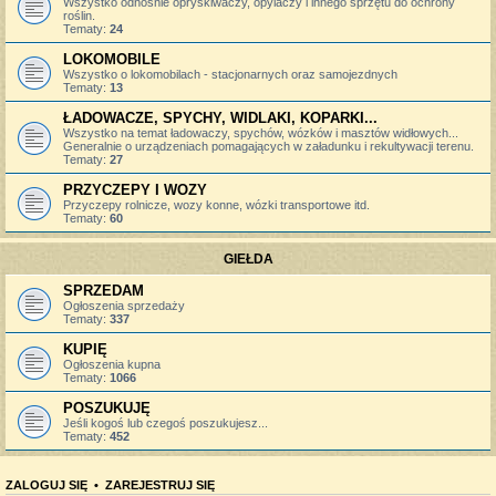
Wszystko odnośnie opryskiwaczy, opylaczy i innego sprzętu do ochrony
roślin.
Tematy:
24
LOKOMOBILE
Wszystko o lokomobilach - stacjonarnych oraz samojezdnych
Tematy:
13
ŁADOWACZE, SPYCHY, WIDLAKI, KOPARKI...
Wszystko na temat ładowaczy, spychów, wózków i masztów widłowych...
Generalnie o urządzeniach pomagających w załadunku i rekultywacji terenu.
Tematy:
27
PRZYCZEPY I WOZY
Przyczepy rolnicze, wozy konne, wózki transportowe itd.
Tematy:
60
GIEŁDA
SPRZEDAM
Ogłoszenia sprzedaży
Tematy:
337
KUPIĘ
Ogłoszenia kupna
Tematy:
1066
POSZUKUJĘ
Jeśli kogoś lub czegoś poszukujesz...
Tematy:
452
ZALOGUJ SIĘ
•
ZAREJESTRUJ SIĘ