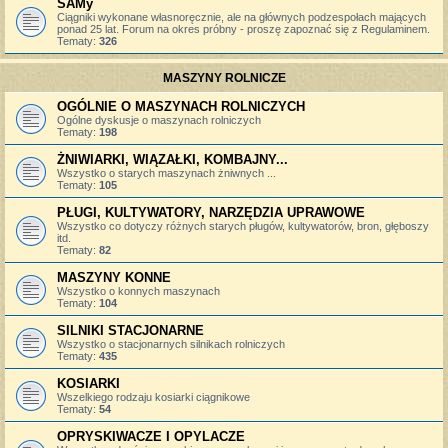
SAMy
Ciągniki wykonane własnoręcznie, ale na głównych podzespołach mających
ponad 25 lat. Forum na okres próbny - proszę zapoznać się z Regulaminem.
Tematy:
326
MASZYNY ROLNICZE
OGÓLNIE O MASZYNACH ROLNICZYCH
Ogólne dyskusje o maszynach rolniczych
Tematy:
198
ŻNIWIARKI, WIĄZAŁKI, KOMBAJNY...
Wszystko o starych maszynach żniwnych ...
Tematy:
105
PŁUGI, KULTYWATORY, NARZĘDZIA UPRAWOWE
Wszystko co dotyczy różnych starych pługów, kultywatorów, bron, głęboszy
itd.
Tematy:
82
MASZYNY KONNE
Wszystko o konnych maszynach
Tematy:
104
SILNIKI STACJONARNE
Wszystko o stacjonarnych silnikach rolniczych
Tematy:
435
KOSIARKI
Wszelkiego rodzaju kosiarki ciągnikowe
Tematy:
54
OPRYSKIWACZE I OPYLACZE