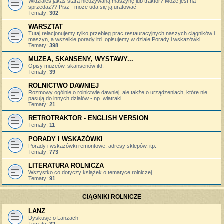
Widziałeś jakąś starą nieużywaną maszynę lub traktor? Może jest na
sprzedaż?? Pisz - może uda się ją uratować
Tematy:
302
WARSZTAT
Tutaj relacjonujemy tylko przebieg prac restauracyjnych naszych ciągników i
maszyn, a wszelkie porady itd. opisujemy w dziale Porady i wskazówki
Tematy:
398
MUZEA, SKANSENY, WYSTAWY...
Opisy muzeów, skansenów itd.
Tematy:
39
ROLNICTWO DAWNIEJ
Rozmowy ogólnie o rolnictwie dawniej, ale także o urządzeniach, które nie
pasują do innych działów - np. wiatraki.
Tematy:
21
RETROTRAKTOR - ENGLISH VERSION
Tematy:
11
PORADY I WSKAZÓWKI
Porady i wskazówki remontowe, adresy sklepów, itp.
Tematy:
773
LITERATURA ROLNICZA
Wszystko co dotyczy książek o tematyce rolniczej.
Tematy:
91
CIĄGNIKI ROLNICZE
LANZ
Dyskusje o Lanzach
Tematy:
32