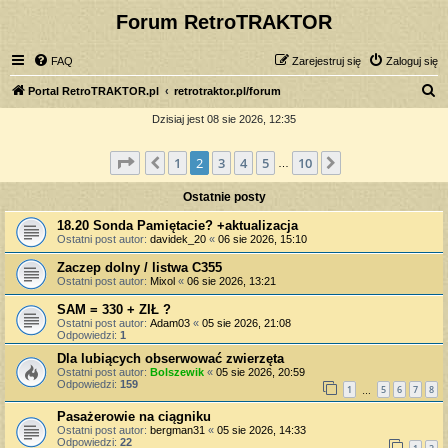
Forum RetroTRAKTOR
FAQ
Zarejestruj się
Zaloguj się
S
Portal RetroTRAKTOR.pl
retrotraktor.pl/forum
z
Dzisiaj jest 08 sie 2026, 12:35
u
Strona
2
z
10
1
2
3
4
5
10
Poprzednia
Następna
k
…
a
Ostatnie posty
j
18.20 Sonda Pamiętacie? +aktualizacja
Ostatni post autor:
davidek_20
«
06 sie 2026, 15:10
Zaczep dolny / listwa C355
Ostatni post autor:
Mixol
«
06 sie 2026, 13:21
SAM = 330 + ZIŁ ?
Ostatni post autor:
Adam03
«
05 sie 2026, 21:08
Odpowiedzi:
1
Dla lubiących obserwować zwierzęta
Ostatni post autor:
Bolszewik
«
05 sie 2026, 20:59
Odpowiedzi:
159
1
5
6
7
8
…
Pasażerowie na ciągniku
Ostatni post autor:
bergman31
«
05 sie 2026, 14:33
Odpowiedzi:
22