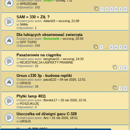
Ostatni post autor:
Ursus
«
dzisiaj, 7:11
w
SPRZEDAM
Odpowiedzi:
102
1
2
3
4
5
6
SAM = 330 + ZIŁ ?
Ostatni post autor:
Adam03
«
wczoraj, 21:08
w
SAMy
Odpowiedzi:
1
Dla lubiących obserwować zwierzęta
Ostatni post autor:
Bolszewik
«
wczoraj, 20:59
w
OFF TOPIC
Odpowiedzi:
159
1
5
6
7
8
…
Pasażerowie na ciągniku
Ostatni post autor:
bergman31
«
wczoraj, 14:33
w
REJESTRACJA I ASPEKTY PRAWNE
Odpowiedzi:
22
1
2
Ursus c330 3p - budowa repliki
Ostatni post autor:
pacal122
«
04 sie 2026, 12:51
w
URSUS
Odpowiedzi:
38
1
2
Płytki lamp 4011
Ostatni post autor:
Borekk17
«
02 sie 2026, 22:41
w
POSZUKUJĘ
Odpowiedzi:
3
Uszczelka od dźwigni gazu C-328
Ostatni post autor:
Aro
«
01 sie 2026, 18:51
w
URSUS
Ursus C-328 1966 - naprawy pozakupowe