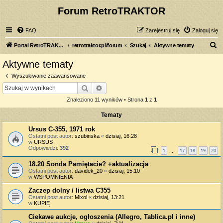
Forum RetroTRAKTOR
FAQ
Zarejestruj się
Zaloguj się
S
Portal RetroTRAKTOR.pl
retrotraktor.pl/forum
Szukaj
Aktywne tematy
z
Aktywne tematy
u
Wyszukiwanie zaawansowane
k
Szukaj
Wyszukiwanie zaawansowane
a
Znaleziono 11 wyników • Strona
1
z
1
j
Tematy
Ursus C-355, 1971 rok
Ostatni post autor:
szubinska
«
dzisiaj, 16:28
w
URSUS
Odpowiedzi:
392
1
17
18
19
20
…
18.20 Sonda Pamiętacie? +aktualizacja
Ostatni post autor:
davidek_20
«
dzisiaj, 15:10
w
WSPOMNIENIA
Zaczep dolny / listwa C355
Ostatni post autor:
Mixol
«
dzisiaj, 13:21
w
KUPIĘ
Ciekawe aukcje, ogłoszenia (Allegro, Tablica.pl i inne)