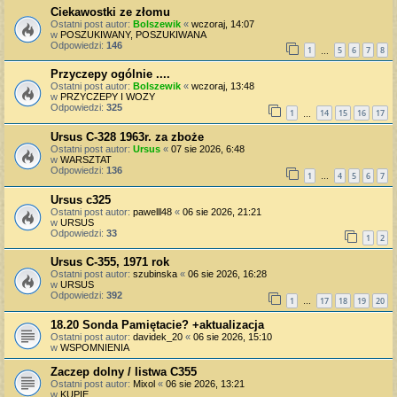
Ciekawostki ze złomu
Ostatni post autor:
Bolszewik
«
wczoraj, 14:07
w
POSZUKIWANY, POSZUKIWANA
Odpowiedzi:
146
1
5
6
7
8
…
Przyczepy ogólnie ....
Ostatni post autor:
Bolszewik
«
wczoraj, 13:48
w
PRZYCZEPY I WOZY
Odpowiedzi:
325
1
14
15
16
17
…
Ursus C-328 1963r. za zboże
Ostatni post autor:
Ursus
«
07 sie 2026, 6:48
w
WARSZTAT
Odpowiedzi:
136
1
4
5
6
7
…
Ursus c325
Ostatni post autor:
pawelll48
«
06 sie 2026, 21:21
w
URSUS
Odpowiedzi:
33
1
2
Ursus C-355, 1971 rok
Ostatni post autor:
szubinska
«
06 sie 2026, 16:28
w
URSUS
Odpowiedzi:
392
1
17
18
19
20
…
18.20 Sonda Pamiętacie? +aktualizacja
Ostatni post autor:
davidek_20
«
06 sie 2026, 15:10
w
WSPOMNIENIA
Zaczep dolny / listwa C355
Ostatni post autor:
Mixol
«
06 sie 2026, 13:21
w
KUPIĘ