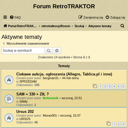
Forum RetroTRAKTOR
FAQ
Zarejestruj się
Zaloguj się
S
Portal RetroTRAKTOR.pl
retrotraktor.pl/forum
Szukaj
Aktywne tematy
z
Aktywne tematy
u
Wyszukiwanie zaawansowane
k
Szukaj
Wyszukiwanie zaawansowane
a
Znaleziono 14 wyników • Strona
1
z
1
j
Tematy
Ciekawe aukcje, ogłoszenia (Allegro, Tablica.pl i inne)
Ostatni post autor:
bergman31
«
44 min temu
w
SPRZEDAM
Odpowiedzi:
105
1
2
3
4
5
6
SAM = 330 + ZIŁ ?
Ostatni post autor:
Bolszewik
«
wczoraj, 22:51
w
SAMy
Odpowiedzi:
2
Ursus 202
Ostatni post autor:
Muran001
«
wczoraj, 15:37
w
URSUS
Odpowiedzi:
48
1
2
3