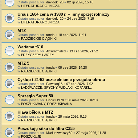
Ostatni post autor:
davidek_20
«
02 lip 2026, 15:45
w
LITERATURA ROLNICZA
Ursus 1604 cena w 1980 r. + inny sprzęt rolniczy
Ostatni post autor:
davidek_20
«
24 cze 2026, 7:19
w
LITERATURA ROLNICZA
MTZ
Ostatni post autor:
tonda
«
18 cze 2026, 11:11
w
RADZIECKIE CIĄGNIKI
Warfama t610
Ostatni post autor:
Absentmided
«
13 cze 2026, 21:52
w
PRZYCZEPY I WOZY
MTZ 5
Ostatni post autor:
tonda
«
09 cze 2026, 14:20
w
RADZIECKIE CIĄGNIKI
Cyklop t 214/3 uszczelnianie przegubu obrotu
Ostatni post autor:
Paweleq18
«
07 cze 2026, 7:02
w
ŁADOWACZE, SPYCHY, WIDLAKI, KOPARKI...
Sprzęgło Super 50
Ostatni post autor:
Daniel 1978
«
30 maja 2026, 16:10
w
POSZUKIWANY, POSZUKIWANA
Hlava bělorus MTZ
Ostatni post autor:
tonda
«
29 maja 2026, 9:18
w
RADZIECKIE CIĄGNIKI
Poszukuję sitko do filtra C355
Ostatni post autor:
Mariuszwciszy89
«
27 maja 2026, 11:28
w
POSZUKUJĘ