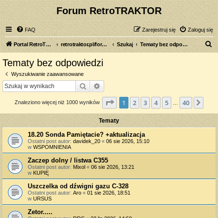
Forum RetroTRAKTOR
FAQ
Zarejestruj się
Zaloguj się
S
Portal RetroTRAKTOR.pl
retrotraktor.pl/forum
Szukaj
Tematy bez odpowiedzi
z
Tematy bez odpowiedzi
u
Wyszukiwanie zaawansowane
k
Szukaj
Wyszukiwanie zaawansowane
a
Strona
1
z
40
1
2
3
4
5
40
Nas
Znaleziono więcej niż 1000 wyników
j
…
Tematy
18.20 Sonda Pamiętacie? +aktualizacja
Ostatni post autor:
davidek_20
«
06 sie 2026, 15:10
w
WSPOMNIENIA
Zaczep dolny / listwa C355
Ostatni post autor:
Mixol
«
06 sie 2026, 13:21
w
KUPIĘ
Uszczelka od dźwigni gazu C-328
Ostatni post autor:
Aro
«
01 sie 2026, 18:51
w
URSUS
Zetor.....