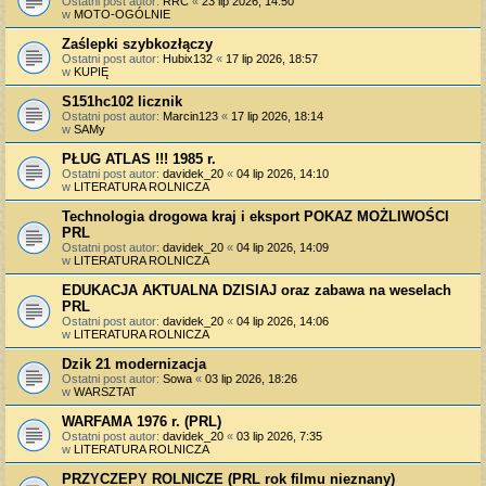
Ostatni post autor:
RRC
«
23 lip 2026, 14:50
w
MOTO-OGÓLNIE
Zaślepki szybkozłączy
Ostatni post autor:
Hubix132
«
17 lip 2026, 18:57
w
KUPIĘ
S151hc102 licznik
Ostatni post autor:
Marcin123
«
17 lip 2026, 18:14
w
SAMy
PŁUG ATLAS !!! 1985 r.
Ostatni post autor:
davidek_20
«
04 lip 2026, 14:10
w
LITERATURA ROLNICZA
Technologia drogowa kraj i eksport POKAZ MOŻLIWOŚCI
PRL
Ostatni post autor:
davidek_20
«
04 lip 2026, 14:09
w
LITERATURA ROLNICZA
EDUKACJA AKTUALNA DZISIAJ oraz zabawa na weselach
PRL
Ostatni post autor:
davidek_20
«
04 lip 2026, 14:06
w
LITERATURA ROLNICZA
Dzik 21 modernizacja
Ostatni post autor:
Sowa
«
03 lip 2026, 18:26
w
WARSZTAT
WARFAMA 1976 r. (PRL)
Ostatni post autor:
davidek_20
«
03 lip 2026, 7:35
w
LITERATURA ROLNICZA
PRZYCZEPY ROLNICZE (PRL rok filmu nieznany)