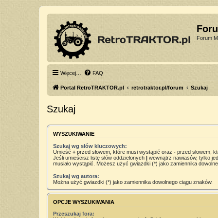
For
Forum Mi
Więcej…
FAQ
Portal RetroTRAKTOR.pl
retrotraktor.pl/forum
Szukaj
Szukaj
WYSZUKIWANIE
Szukaj wg słów kluczowych:
Umieść
+
przed słowem, które musi wystąpić oraz
-
przed słowem, kt
Jeśli umieścisz listę słów oddzielonych
|
wewnątrz nawiasów, tylko jed
musiało wystąpić. Możesz użyć gwiazdki (*) jako zamiennika dowoln
Szukaj wg autora:
Można użyć gwiazdki (*) jako zamiennika dowolnego ciągu znaków.
OPCJE WYSZUKIWANIA
Przeszukaj fora: