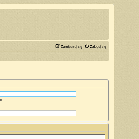
Zarejestruj się
Zaloguj się
go