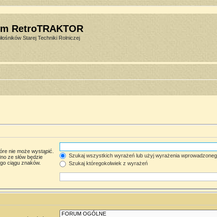
um RetroTRAKTOR
łośników Starej Techniki Rolniczej
óre nie może wystąpić.
Szukaj wszystkich wyrażeń lub użyj wyrażenia wprowadzone
no ze słów będzie
ego ciągu znaków.
Szukaj któregokolwiek z wyrażeń