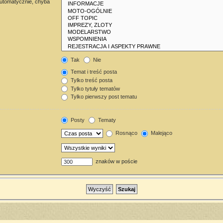
automatycznie, chyba
Tak
Nie
Temat i treść posta
Tylko treść posta
Tylko tytuły tematów
Tylko pierwszy post tematu
Posty
Tematy
Rosnąco
Malejąco
znaków w poście