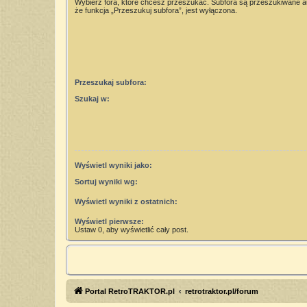
Wybierz fora, które chcesz przeszukać. Subfora są przeszukiwane 
że funkcja „Przeszukuj subfora”, jest wyłączona.
Przeszukaj subfora:
Szukaj w:
Wyświetl wyniki jako:
Sortuj wyniki wg:
Wyświetl wyniki z ostatnich:
Wyświetl pierwsze:
Ustaw 0, aby wyświetlić cały post.
Portal RetroTRAKTOR.pl
retrotraktor.pl/forum