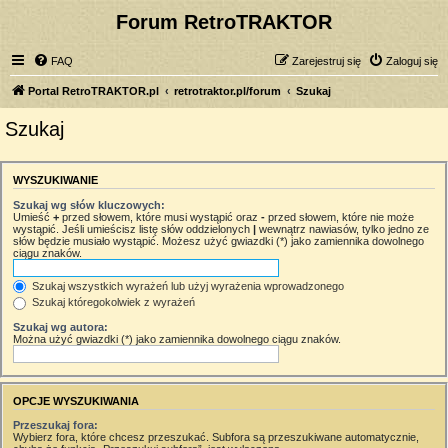
Forum RetroTRAKTOR
FAQ
Zarejestruj się
Zaloguj się
Portal RetroTRAKTOR.pl
retrotraktor.pl/forum
Szukaj
Szukaj
WYSZUKIWANIE
Szukaj wg słów kluczowych:
Umieść
+
przed słowem, które musi wystąpić oraz
-
przed słowem, które nie może
wystąpić. Jeśli umieścisz listę słów oddzielonych
|
wewnątrz nawiasów, tylko jedno ze
słów będzie musiało wystąpić. Możesz użyć gwiazdki (*) jako zamiennika dowolnego
ciągu znaków.
Szukaj wszystkich wyrażeń lub użyj wyrażenia wprowadzonego
Szukaj któregokolwiek z wyrażeń
Szukaj wg autora:
Można użyć gwiazdki (*) jako zamiennika dowolnego ciągu znaków.
OPCJE WYSZUKIWANIA
Przeszukaj fora:
Wybierz fora, które chcesz przeszukać. Subfora są przeszukiwane automatycznie,