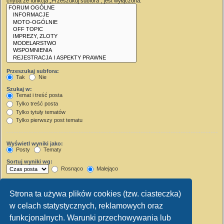
chyba że funkcja „Przeszukuj subfora”, jest wyłączona.
Przeszukaj subfora:
Tak
Nie
Szukaj w:
Temat i treść posta
Tylko treść posta
Tylko tytuły tematów
Tylko pierwszy post tematu
Wyświetl wyniki jako:
Posty
Tematy
Sortuj wyniki wg:
Rosnąco
Malejąco
Wyświetl wyniki z ostatnich:
Strona ta używa plików cookies (tzw. ciasteczka)
Wyświetl pierwsze:
w celach statystycznych, reklamowych oraz
Ustaw 0, aby wyświetlić cały post.
znaków w poście
funkcjonalnych. Warunki przechowywania lub