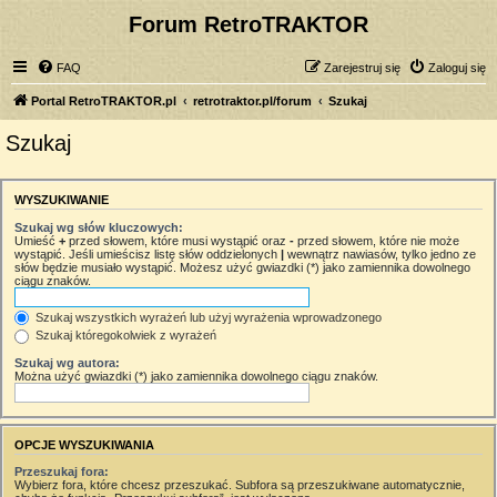
Forum RetroTRAKTOR
FAQ
Zarejestruj się
Zaloguj się
Portal RetroTRAKTOR.pl
retrotraktor.pl/forum
Szukaj
Szukaj
WYSZUKIWANIE
Szukaj wg słów kluczowych:
Umieść
+
przed słowem, które musi wystąpić oraz
-
przed słowem, które nie może
wystąpić. Jeśli umieścisz listę słów oddzielonych
|
wewnątrz nawiasów, tylko jedno ze
słów będzie musiało wystąpić. Możesz użyć gwiazdki (*) jako zamiennika dowolnego
ciągu znaków.
Szukaj wszystkich wyrażeń lub użyj wyrażenia wprowadzonego
Szukaj któregokolwiek z wyrażeń
Szukaj wg autora:
Można użyć gwiazdki (*) jako zamiennika dowolnego ciągu znaków.
OPCJE WYSZUKIWANIA
Przeszukaj fora:
Wybierz fora, które chcesz przeszukać. Subfora są przeszukiwane automatycznie,