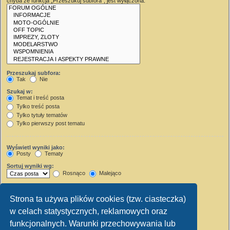
chyba że funkcja „Przeszukuj subfora”, jest wyłączona.
Przeszukaj subfora:
Tak
Nie
Szukaj w:
Temat i treść posta
Tylko treść posta
Tylko tytuły tematów
Tylko pierwszy post tematu
Wyświetl wyniki jako:
Posty
Tematy
Sortuj wyniki wg:
Rosnąco
Malejąco
Wyświetl wyniki z ostatnich:
Strona ta używa plików cookies (tzw. ciasteczka)
Wyświetl pierwsze:
w celach statystycznych, reklamowych oraz
Ustaw 0, aby wyświetlić cały post.
znaków w poście
funkcjonalnych. Warunki przechowywania lub