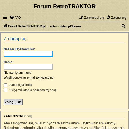
Forum RetroTRAKTOR
FAQ
Zarejestruj się
Zaloguj się
S
Portal RetroTRAKTOR.pl
retrotraktor.pl/forum
z
Zaloguj się
u
k
Nazwa użytkownika:
a
j
Hasło:
Nie pamiętam hasła
Wyślij ponownie e-mail aktywacyjny
Zapamiętaj mnie
Ukryj mój status podczas tej sesji
ZAREJESTRUJ SIĘ
Aby zalogować się, musisz być zarejestrowanym użytkownikiem witryny.
Rejestracja zajmuje tylko chwilę, a znacznie zwiększa możliwości korzystania