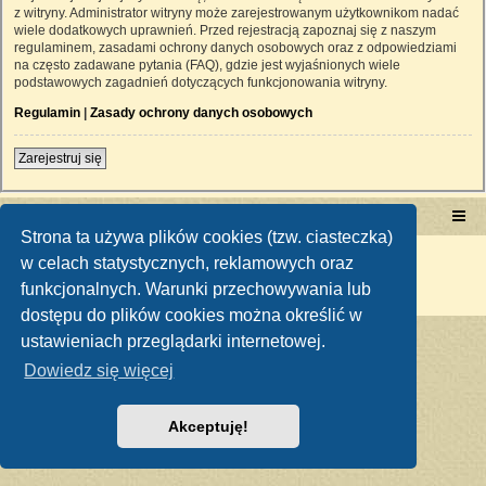
z witryny. Administrator witryny może zarejestrowanym użytkownikom nadać
wiele dodatkowych uprawnień. Przed rejestracją zapoznaj się z naszym
regulaminem, zasadami ochrony danych osobowych oraz z odpowiedziami
na często zadawane pytania (FAQ), gdzie jest wyjaśnionych wiele
podstawowych zagadnień dotyczących funkcjonowania witryny.
Regulamin
|
Zasady ochrony danych osobowych
Zarejestruj się
Portal RetroTRAKTOR.pl
retrotraktor.pl/forum
Strona ta używa plików cookies (tzw. ciasteczka)
Technologię dostarcza
phpBB
® Forum Software © phpBB Limited
w celach statystycznych, reklamowych oraz
Polski pakiet językowy dostarcza
phpBB.pl
funkcjonalnych. Warunki przechowywania lub
Zasady ochrony danych osobowych
|
Regulamin
dostępu do plików cookies można określić w
ustawieniach przeglądarki internetowej.
Dowiedz się więcej
Akceptuję!