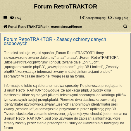
Forum RetroTRAKTOR
FAQ
Zarejestruj się
Zaloguj się
S
Portal RetroTRAKTOR.pl
retrotraktor.pl/forum
z
Forum RetroTRAKTOR - Zasady ochrony danych
u
osobowych
k
Ten tekst opisuje, w jaki sposób „Forum RetroTRAKTOR” i firmy
a
stowarzyszone zwane dalej „my”, „nas”, „nasz”, „Forum RetroTRAKTOR”,
j
„https://retrotraktor.pl//forum” i phpBB zwane dalej „oni”, „ich”,
„oprogramowanie phpBB”, „www.phpbb.com”, „phpBB Limited”, „Zespoły
phpBB”, korzystają z informacji zwanymi dalej „informacjami o tobie”
zebranych w czasie dowolnej twojej sesji na forum.
Informacje o tobie są zbierane na dwa sposoby. Po pierwsze, przeglądanie
„Forum RetroTRAKTOR” powoduje, że aplikacja phpBB tworzy kilka
ciasteczek, które są małymi plikami tekstowymi pobranymi do katalogu plików
tymczasowych twojej przeglądarki. Pierwsze dwa ciasteczka zawierają
identyfikator użytkownika zwany „user-id” i anonimowy identyfikator sesji
zwany „session-id”, automatycznie przyznane ci przez aplikację phpBB.
Trzecie ciasteczko zostanie utworzone, gdy przejrzysz chociaż jeden temat na
„Forum RetroTRAKTOR”. Jest ono używane do zapisania informacji, które
tematy zostały przez ciebie przeczytane i służy do ułatwienia ci nawigacji na
forum.