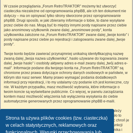
W czasie przeglądania „Forum RetroTRAKTOR” możemy też utworzyć
ciasteczka niezależne od oprogramowania phpBB, ale ich ten dokument nie
dotyczy – ma on opisywać tylko strony stworzone przez oprogramowanie
phpBB. Drugi sposób, w jaki zbieramy informacje o tobie, to dane wysyłane
przez ciebie do nas. Mogą być to między innymi posty napisane przez ciebie
jako anonimowy użytkownik zwane dalej „anonimowe posty”, konta
użytkownika założone na „Forum RetroTRAKTOR” zwane dalej „twoje konto” i
posty napisane przez ciebie po rejestracji i zalogowaniu zwane dalej „twoje
posty”.
Twoje konto będzie zawierać przynajmniej unikalną identyfikacyjną nazwę
zwaną dalej „twoja nazwa użytkownika”, hasło używane do logowania zwane
dalej „twoje hasło” i osobisty aktywny adres e-mail zwany dalej „twój adres e-
mail”. Informacje podane dla twojego konta na „Forum RetroTRAKTOR” są
chronione przez prawa dotyczące ochrony danych osobowych w państwie, w
którym stoi nasz serwer. Mamy prawo wymagać podania dodatkowych
informacji przy rejestracji, i to my ustalamy czy podanie ich jest konieczne, czy
nie. W każdym przypadku, masz możliwość wybrania, które informacje o
twoim koncie są wyświetlane publicznie. Co więcej, w panelu zarządzania
kontem masz możliwość włączenia lub wyłączenia wysyłania do ciebie
automatycznie generowanych przez oprogramowanie phpBB e-maili.
Twoje hasło jest zaszyfrowane, więc jest bezpieczne, niemniej nie należy
używać tego samego hasła na różnych witrynach internetowych. Hasło to
Strona ta używa plików cookies (tzw. ciasteczka)
umożliwia dostęp do twojego konta na „Forum RetroTRAKTOR”, więc chroń je
w celach statystycznych, reklamowych oraz
i w żadnym wypadku nie podawaj
nikomu
. Jeśli je zapomnisz, użyj funkcji
„Nie pamiętam hasła”. Witryna poprosi cię o podanie nazwy użytkownika i
funkcjonalnych. Warunki przechowywania lub