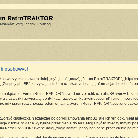
um RetroTRAKTOR
łośników Starej Techniki Rolniczej
ch osobowych
stowarzyszone zwane dalej „my”, „nas”, „nasz”, „Forum RetroTRAKTOR”, „https://retro
espoły phpBB”, korzystają z informacji zwanymi dalej „informacjami o tobie” zebr
 przeglądanie „Forum RetroTRAKTOR” powoduje, że aplikacja phpBB tworzy kilka ci
a ciasteczka zawierają identyfikator użytkownika zwany „user-id” i anonimowy ide
one, gdy przejrzysz chociaż jeden temat na „Forum RetroTRAKTOR”. Jest ono używane
rzyć ciasteczka niezależne od oprogramowania phpBB, ale ich ten dokument nie 
cje o tobie, to dane wysyłane przez ciebie do nas. Mogą być to między innymi p
m RetroTRAKTOR” zwane dalej „twoje konto” i posty napisane przez ciebie po rejes