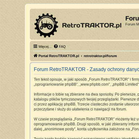
For
Forum Mi
Więcej…
FAQ
Portal RetroTRAKTOR.pl
retrotraktor.pl/forum
Forum RetroTRAKTOR - Zasady ochrony dany
Ten tekst opisuje, w jaki sposób „Forum RetroTRAKTOR” i firmy 
„oprogramowanie phpBB”, „www.phpbb.com”, „phpBB Limited”, „Z
Informacje o tobie są zbierane na dwa sposoby. Po pierwsze,
katalogu plików tymczasowych twojej przeglądarki. Pierwsze dw
ci przez aplikację phpBB. Trzecie ciasteczko zostanie utworz
przeczytane i służy do ułatwienia ci nawigacji na forum.
W czasie przeglądania „Forum RetroTRAKTOR” możemy też utwo
oprogramowanie phpBB. Drugi sposób, w jaki zbieramy informa
dalej „anonimowe posty”, konta użytkownika założone na „Foru