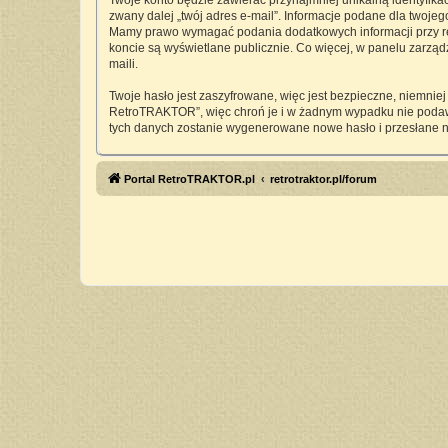
Twoje konto będzie zawierać przynajmniej unikalną identyfika
zwany dalej „twój adres e-mail”. Informacje podane dla twoj
Mamy prawo wymagać podania dodatkowych informacji przy rejes
koncie są wyświetlane publicznie. Co więcej, w panelu zarz
maili.
Twoje hasło jest zaszyfrowane, więc jest bezpieczne, niemnie
RetroTRAKTOR”, więc chroń je i w żadnym wypadku nie pod
tych danych zostanie wygenerowane nowe hasło i przesłane n
Portal RetroTRAKTOR.pl
retrotraktor.pl/forum