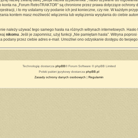
cyjną nazwę zwaną dalej „twoja nazwa użytkownika”, hasło używane do logowania z
ego konta na „Forum RetroTRAKTOR” są chronione przez prawa dotyczące ochrony d
tracji, i to my ustalamy czy podanie ich jest konieczne, czy nie. W każdym przy
ądzania kontem masz możliwość włączenia lub wyłączenia wysyłania do ciebie a
j nie należy używać tego samego hasła na różnych witrynach internetowych. Hasło
awaj
nikomu
. Jeśli je zapomnisz, użyj funkcji „Nie pamiętam hasła”. Witryna popro
a podany przez ciebie adres e-mail. Umożliwi ono odzyskanie dostępu do twojego
Technologię dostarcza
phpBB
® Forum Software © phpBB Limited
Polski pakiet językowy dostarcza
phpBB.pl
Zasady ochrony danych osobowych
|
Regulamin