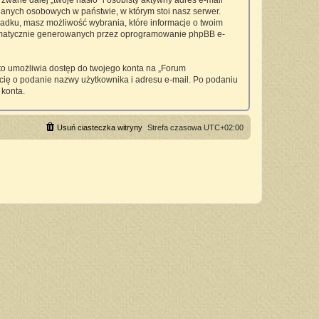
wane dalej „twoje hasło” i osobisty aktywny adres e-mail
anych osobowych w państwie, w którym stoi nasz serwer.
padku, masz możliwość wybrania, które informacje o twoim
utomatycznie generowanych przez oprogramowanie phpBB e-
 to umożliwia dostęp do twojego konta na „Forum
si cię o podanie nazwy użytkownika i adresu e-mail. Po podaniu
 konta.
Usuń ciasteczka witryny
Strefa czasowa
UTC+02:00