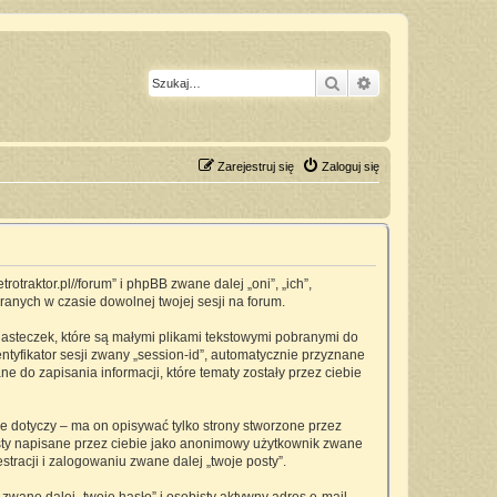
Szukaj
Wyszukiwanie z
Zarejestruj się
Zaloguj się
traktor.pl//forum” i phpBB zwane dalej „oni”, „ich”,
anych w czasie dowolnej twojej sesji na forum.
asteczek, które są małymi plikami tekstowymi pobranymi do
ntyfikator sesji zwany „session-id”, automatycznie przyznane
 do zapisania informacji, które tematy zostały przez ciebie
dotyczy – ma on opisywać tylko strony stworzone przez
osty napisane przez ciebie jako anonimowy użytkownik zwane
tracji i zalogowaniu zwane dalej „twoje posty”.