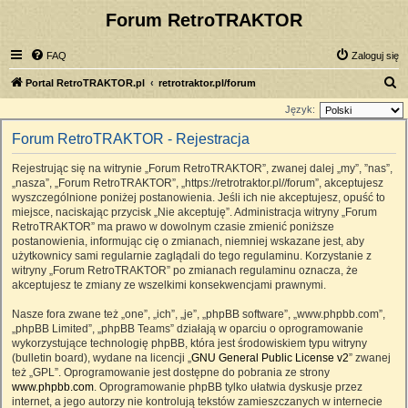
Forum RetroTRAKTOR
FAQ
Zaloguj się
S
Portal RetroTRAKTOR.pl
retrotraktor.pl/forum
z
Język:
u
Forum RetroTRAKTOR - Rejestracja
k
Rejestrując się na witrynie „Forum RetroTRAKTOR”, zwanej dalej „my”, ”nas”,
a
„nasza”, „Forum RetroTRAKTOR”, „https://retrotraktor.pl//forum”, akceptujesz
j
wyszczególnione poniżej postanowienia. Jeśli ich nie akceptujesz, opuść to
miejsce, naciskając przycisk „Nie akceptuję”. Administracja witryny „Forum
RetroTRAKTOR” ma prawo w dowolnym czasie zmienić poniższe
postanowienia, informując cię o zmianach, niemniej wskazane jest, aby
użytkownicy sami regularnie zaglądali do tego regulaminu. Korzystanie z
witryny „Forum RetroTRAKTOR” po zmianach regulaminu oznacza, że
akceptujesz te zmiany ze wszelkimi konsekwencjami prawnymi.
Nasze fora zwane też „one”, „ich”, „je”, „phpBB software”, „www.phpbb.com”,
„phpBB Limited”, „phpBB Teams” działają w oparciu o oprogramowanie
wykorzystujące technologię phpBB, która jest środowiskiem typu witryny
(bulletin board), wydane na licencji „
GNU General Public License v2
” zwanej
też „GPL”. Oprogramowanie jest dostępne do pobrania ze strony
www.phpbb.com
. Oprogramowanie phpBB tylko ułatwia dyskusje przez
internet, a jego autorzy nie kontrolują tekstów zamieszczanych w internecie