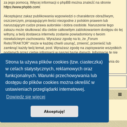
za jego pomocą. Więcej informacji o phpBB można znaleźć na stronie
https://www.phpbb.com/
.
Akceptujesz zakaz publikowania wypowiedzi o charakterze obraźliwym,
oszczerczym, propagującym treści niezgodne z polskim prawem lub
naruszającym cudze prawa autorskie i dobra osobiste. Naruszenie tego
zakazu może skutkować dla ciebie całkowitym zablokowaniem dostępu do tej
witryny, a twój dostawca internetu zostanie powiadomiony o twoim
niewłaściwym zachowaniu. Wyrażasz zgodę na to, że „Forum
RetroTRAKTOR” może w każdej chwili usunąć, zmienić, przenieść lub
zamknąć każdy twój temat, post. Wyrażasz zgodę na zapisywanie wszystkich
podanych przez ciebie informacji w naszej bazie danych. Informacje te nie
będą przekazywane nikomu bez twojej zgody, ale ani „Forum
Strona ta używa plików cookies (tzw. ciasteczka)
RetroTRAKTOR”, ani phpBB nie ponosi odpowiedzialności za włamania do
witryny, podczas których może dojść do kradzieży danych.
w celach statystycznych, reklamowych oraz
funkcjonalnych. Warunki przechowywania lub
dostępu do plików cookies można określić w
ustawieniach przeglądarki internetowej.
Portal RetroTRAKTOR.pl
retrotraktor.pl/forum
Dowiedz się więcej
Technologię dostarcza
phpBB
® Forum Software © phpBB Limited
Polski pakiet językowy dostarcza
phpBB.pl
Akceptuję!
Zasady ochrony danych osobowych
|
Regulamin