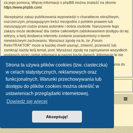
za jego pomocą. Więcej informacji o phpBB można znaleźć na stronie
https://www.phpbb.com/
.
Akceptujesz zakaz publikowania wypowiedzi o charakterze obraźliwym,
oszczerczym, propagującym treści niezgodne z polskim prawem lub
naruszającym cudze prawa autorskie i dobra osobiste. Naruszenie tego
zakazu może skutkować dla ciebie całkowitym zablokowaniem dostępu do tej
witryny, a twój dostawca internetu zostanie powiadomiony o twoim
niewłaściwym zachowaniu. Wyrażasz zgodę na to, że „Forum
RetroTRAKTOR” może w każdej chwili usunąć, zmienić, przenieść lub
zamknąć każdy twój temat, post. Wyrażasz zgodę na zapisywanie wszystkich
podanych przez ciebie informacji w naszej bazie danych. Informacje te nie
będą przekazywane nikomu bez twojej zgody, ale ani „Forum
Strona ta używa plików cookies (tzw. ciasteczka)
RetroTRAKTOR”, ani phpBB nie ponosi odpowiedzialności za włamania do
witryny, podczas których może dojść do kradzieży danych.
w celach statystycznych, reklamowych oraz
funkcjonalnych. Warunki przechowywania lub
dostępu do plików cookies można określić w
ustawieniach przeglądarki internetowej.
Portal RetroTRAKTOR.pl
retrotraktor.pl/forum
Dowiedz się więcej
Technologię dostarcza
phpBB
® Forum Software © phpBB Limited
Polski pakiet językowy dostarcza
phpBB.pl
Akceptuję!
Zasady ochrony danych osobowych
|
Regulamin