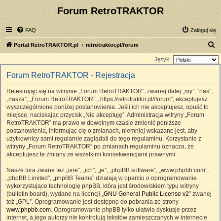
Forum RetroTRAKTOR
FAQ
Zaloguj się
S
Portal RetroTRAKTOR.pl
retrotraktor.pl/forum
z
Język:
u
Forum RetroTRAKTOR - Rejestracja
k
Rejestrując się na witrynie „Forum RetroTRAKTOR”, zwanej dalej „my”, ”nas”,
a
„nasza”, „Forum RetroTRAKTOR”, „https://retrotraktor.pl//forum”, akceptujesz
j
wyszczególnione poniżej postanowienia. Jeśli ich nie akceptujesz, opuść to
miejsce, naciskając przycisk „Nie akceptuję”. Administracja witryny „Forum
RetroTRAKTOR” ma prawo w dowolnym czasie zmienić poniższe
postanowienia, informując cię o zmianach, niemniej wskazane jest, aby
użytkownicy sami regularnie zaglądali do tego regulaminu. Korzystanie z
witryny „Forum RetroTRAKTOR” po zmianach regulaminu oznacza, że
akceptujesz te zmiany ze wszelkimi konsekwencjami prawnymi.
Nasze fora zwane też „one”, „ich”, „je”, „phpBB software”, „www.phpbb.com”,
„phpBB Limited”, „phpBB Teams” działają w oparciu o oprogramowanie
wykorzystujące technologię phpBB, która jest środowiskiem typu witryny
(bulletin board), wydane na licencji „
GNU General Public License v2
” zwanej
też „GPL”. Oprogramowanie jest dostępne do pobrania ze strony
www.phpbb.com
. Oprogramowanie phpBB tylko ułatwia dyskusje przez
internet, a jego autorzy nie kontrolują tekstów zamieszczanych w internecie