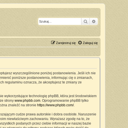
Szukaj
Wyszukiwanie z
Zarejestruj się
Zaloguj się
ceptujesz wyszczególnione poniżej postanowienia. Jeśli ich nie
zmienić poniższe postanowienia, informując cię o zmianach,
ach regulaminu oznacza, że akceptujesz te zmiany ze
nie wykorzystujące technologię phpBB, która jest środowiskiem
ze strony
www.phpbb.com
. Oprogramowanie phpBB tylko
można znaleźć na stronie
https://www.phpbb.com/
.
szającym cudze prawa autorskie i dobra osobiste. Naruszenie
twoim niewłaściwym zachowaniu. Wyrażasz zgodę na to, że
zystkich podanych przez ciebie informacji w naszej bazie