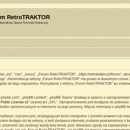
um RetroTRAKTOR
łośników Starej Techniki Rolniczej
j „my”, ”nas”, „nasza”, „Forum RetroTRAKTOR”, „https://retrotraktor.pl//forum”, ak
eptuję”. Administracja witryny „Forum RetroTRAKTOR” ma prawo w dowolnym czasie 
lądali do tego regulaminu. Korzystanie z witryny „Forum RetroTRAKTOR” po zmian
www.phpbb.com”, „phpBB Limited”, „phpBB Teams” działają w oparciu o oprogramowa
Public License v2
” zwanej też „GPL”. Oprogramowanie jest dostępne do pobrania 
ją tekstów zamieszczanych w internecie za jego pomocą. Więcej informacji o phpBB 
raźliwym, oszczerczym, propagującym treści niezgodne z polskim prawem lub naru
iem dostępu do tej witryny, a twój dostawca internetu zostanie powiadomiony o 
przenieść lub zamknąć każdy twój temat, post. Wyrażasz zgodę na zapisywanie ws