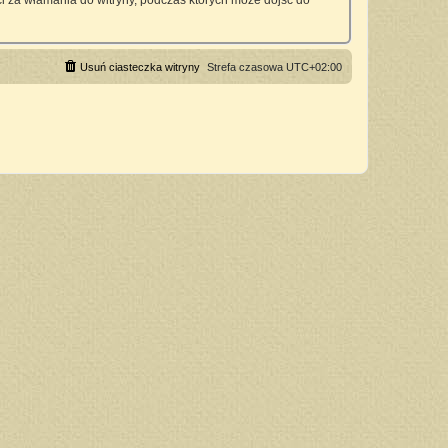
 za włamania do witryny, podczas których może dojść do
Usuń ciasteczka witryny
Strefa czasowa
UTC+02:00