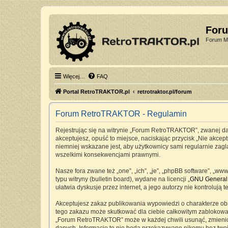
For
Forum Mi
Więcej…
FAQ
Portal RetroTRAKTOR.pl
retrotraktor.pl/forum
Forum RetroTRAKTOR - Regulamin
Rejestrując się na witrynie „Forum RetroTRAKTOR”, zwanej dale
akceptujesz, opuść to miejsce, naciskając przycisk „Nie akc
niemniej wskazane jest, aby użytkownicy sami regularnie zag
wszelkimi konsekwencjami prawnymi.
Nasze fora zwane też „one”, „ich”, „je”, „phpBB software”, „
typu witryny (bulletin board), wydane na licencji „
GNU General 
ułatwia dyskusje przez internet, a jego autorzy nie kontrolu
Akceptujesz zakaz publikowania wypowiedzi o charakterze ob
tego zakazu może skutkować dla ciebie całkowitym zablokowan
„Forum RetroTRAKTOR” może w każdej chwili usunąć, zmienić, 