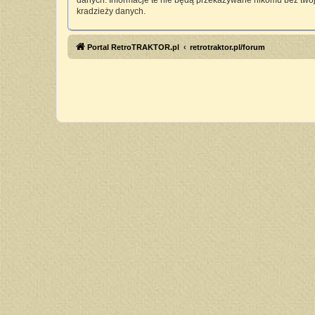
danych. Informacje te nie będą przekazywane nikomu bez twoj
kradzieży danych.
Portal RetroTRAKTOR.pl
retrotraktor.pl/forum