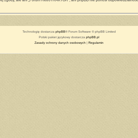
ej zgody, ale ani „Forum RetroTRAKTOR”, ani phpBB nie ponosi odpowiedzialności
Technologię dostarcza
phpBB
® Forum Software © phpBB Limited
Polski pakiet językowy dostarcza
phpBB.pl
Zasady ochrony danych osobowych
|
Regulamin