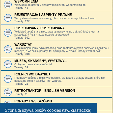
WSPOMNIENIA
Wszystko co dotyczy czasów minionych, wspomnienia itp.
Tematy:
41
REJESTRACJA I ASPEKTY PRAWNE
Wszystko odnośnie rejestracji, ubezpieczenia i innych formalności
Tematy:
127
POSZUKIWANY, POSZUKIWANA
Widziałeś jakąś starą nieużywaną maszynę lub traktor? Może jest na
sprzedaż?? Pisz - może uda się ją uratować
Tematy:
302
WARSZTAT
Tutaj relacjonujemy tylko przebieg prac restauracyjnych naszych ciągników i
maszyn, a wszelkie porady itd. opisujemy w dziale Porady i wskazówki
Tematy:
398
MUZEA, SKANSENY, WYSTAWY...
Opisy muzeów, skansenów itd.
Tematy:
39
ROLNICTWO DAWNIEJ
Rozmowy ogólnie o rolnictwie dawniej, ale także o urządzeniach, które nie
pasują do innych działów - np. wiatraki.
Tematy:
21
RETROTRAKTOR - ENGLISH VERSION
Tematy:
11
PORADY I WSKAZÓWKI
Porady i wskazówki remontowe, adresy sklepów, itp.
Tematy:
773
Strona ta używa plików cookies (tzw. ciasteczka)