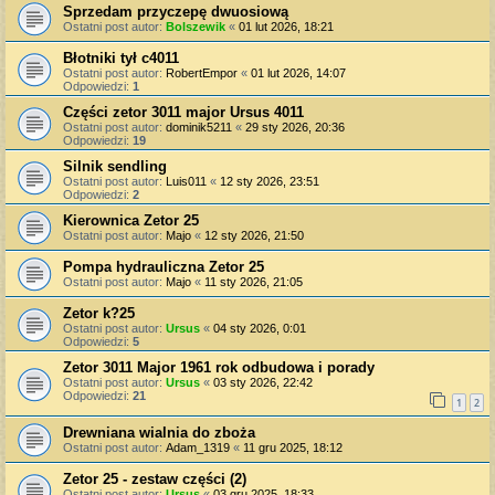
Sprzedam przyczepę dwuosiową
Ostatni post autor:
Bolszewik
«
01 lut 2026, 18:21
Błotniki tył c4011
Ostatni post autor:
RobertEmpor
«
01 lut 2026, 14:07
Odpowiedzi:
1
Części zetor 3011 major Ursus 4011
Ostatni post autor:
dominik5211
«
29 sty 2026, 20:36
Odpowiedzi:
19
Silnik sendling
Ostatni post autor:
Luis011
«
12 sty 2026, 23:51
Odpowiedzi:
2
Kierownica Zetor 25
Ostatni post autor:
Majo
«
12 sty 2026, 21:50
Pompa hydrauliczna Zetor 25
Ostatni post autor:
Majo
«
11 sty 2026, 21:05
Zetor k?25
Ostatni post autor:
Ursus
«
04 sty 2026, 0:01
Odpowiedzi:
5
Zetor 3011 Major 1961 rok odbudowa i porady
Ostatni post autor:
Ursus
«
03 sty 2026, 22:42
Odpowiedzi:
21
1
2
Drewniana wialnia do zboża
Ostatni post autor:
Adam_1319
«
11 gru 2025, 18:12
Zetor 25 - zestaw części (2)
Ostatni post autor:
Ursus
«
03 gru 2025, 18:33