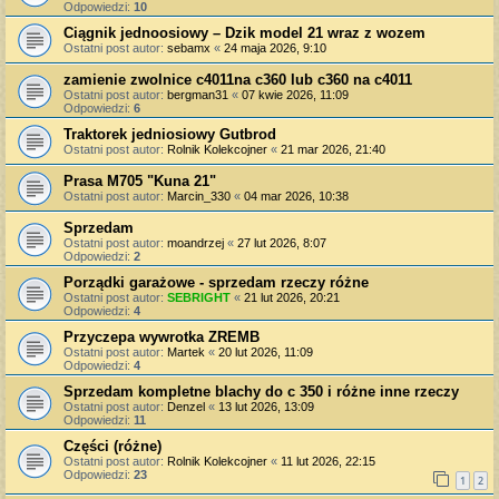
Odpowiedzi:
10
Ciągnik jednoosiowy – Dzik model 21 wraz z wozem
Ostatni post autor:
sebamx
«
24 maja 2026, 9:10
zamienie zwolnice c4011na c360 lub c360 na c4011
Ostatni post autor:
bergman31
«
07 kwie 2026, 11:09
Odpowiedzi:
6
Traktorek jedniosiowy Gutbrod
Ostatni post autor:
Rolnik Kolekcojner
«
21 mar 2026, 21:40
Prasa M705 "Kuna 21"
Ostatni post autor:
Marcin_330
«
04 mar 2026, 10:38
Sprzedam
Ostatni post autor:
moandrzej
«
27 lut 2026, 8:07
Odpowiedzi:
2
Porządki garażowe - sprzedam rzeczy różne
Ostatni post autor:
SEBRIGHT
«
21 lut 2026, 20:21
Odpowiedzi:
4
Przyczepa wywrotka ZREMB
Ostatni post autor:
Martek
«
20 lut 2026, 11:09
Odpowiedzi:
4
Sprzedam kompletne blachy do c 350 i różne inne rzeczy
Ostatni post autor:
Denzel
«
13 lut 2026, 13:09
Odpowiedzi:
11
Części (różne)
Ostatni post autor:
Rolnik Kolekcojner
«
11 lut 2026, 22:15
Odpowiedzi:
23
1
2