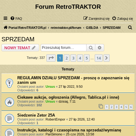
Forum RetroTRAKTOR
FAQ
Zarejestruj się
Zaloguj się
S
Portal RetroTRAKTOR.pl
retrotraktor.pl/forum
GIEŁDA
SPRZEDAM
z
SPRZEDAM
u
Szukaj
Wyszukiwanie z
NOWY TEMAT
k
a
Strona
1
z
14
1
2
3
4
5
14
Następna
Tematy: 337
…
j
Tematy
REGULAMIN DZIAŁU SPRZEDAM - proszę o zapoznanie się
zanim um
Ostatni post autor:
Ursus
«
27 lip 2022, 9:50
Odpowiedzi:
6
Ciekawe aukcje, ogłoszenia (Allegro, Tablica.pl i inne)
Ostatni post autor:
Ursus
«
dzisiaj, 7:11
Odpowiedzi:
102
1
2
3
4
5
6
Siedzenie Zetor 25A
Ostatni post autor:
RobertEmpor
«
27 lip 2026, 12:40
Odpowiedzi:
1
Instrukcje, katalogi i czasopisma na sprzedaż/wymianę
Ostatni post autor:
PanSimono
«
25 cze 2026, 13:58