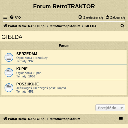
Forum RetroTRAKTOR
FAQ
Zarejestruj się
Zaloguj się
S
Portal RetroTRAKTOR.pl
retrotraktor.pl/forum
GIEŁDA
z
GIEŁDA
u
Forum
k
a
SPRZEDAM
Ogłoszenia sprzedaży
j
Tematy:
337
KUPIĘ
Ogłoszenia kupna
Tematy:
1066
POSZUKUJĘ
Jeśli kogoś lub czegoś poszukujesz...
Tematy:
452
Przejdź do
Portal RetroTRAKTOR.pl
retrotraktor.pl/forum