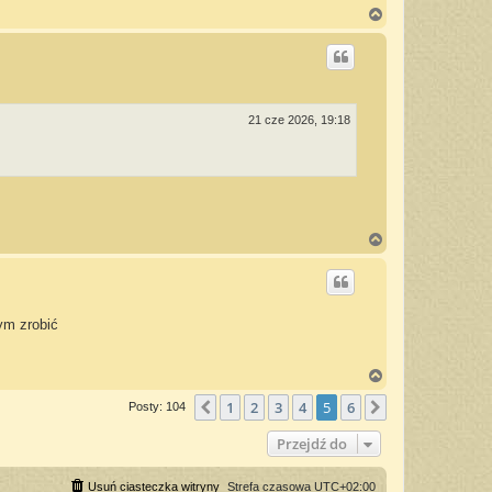
N
a
g
ó
r
ę
21 cze 2026, 19:18
N
a
g
ó
r
ę
ym zrobić
N
a
1
2
3
4
5
6
g
Poprzednia
Następna
Posty: 104
ó
r
Przejdź do
ę
Usuń ciasteczka witryny
Strefa czasowa
UTC+02:00