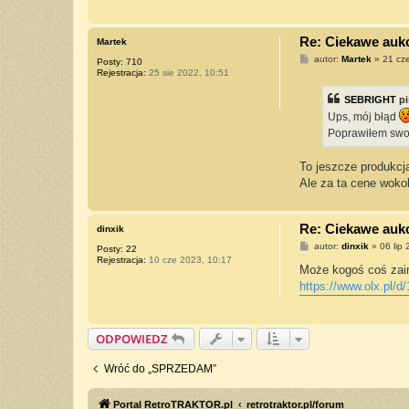
Re: Ciekawe aukcj
Martek
P
autor:
Martek
»
21 cz
Posty:
710
o
Rejestracja:
25 sie 2022, 10:51
s
t
SEBRIGHT
pi
Ups, mój błąd
Poprawiłem swoj
To jeszcze produkcja
Ale za ta cene wok
Re: Ciekawe aukcj
dinxik
P
autor:
dinxik
»
06 lip
Posty:
22
o
Rejestracja:
10 cze 2023, 10:17
s
Może kogoś coś zain
t
https://www.olx.pl/d
ODPOWIEDZ
Wróć do „SPRZEDAM”
Portal RetroTRAKTOR.pl
retrotraktor.pl/forum