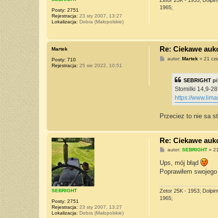
1965;
Posty:
2751
Rejestracja:
23 sty 2007, 13:27
Lokalizacja:
Dobra (Małopolskie)
Re: Ciekawe aukcj
Martek
P
autor:
Martek
»
21 cz
Posty:
710
o
Rejestracja:
25 sie 2022, 10:51
s
t
SEBRIGHT
pi
Stomilki 14,9-2
https://www.lima
Przeciez to nie sa s
Re: Ciekawe aukcj
P
autor:
SEBRIGHT
»
21
o
s
Ups, mój błąd
t
Poprawiłem swojego 
SEBRIGHT
Zetor 25K - 1953; Dolpi
1965;
Posty:
2751
Rejestracja:
23 sty 2007, 13:27
Lokalizacja:
Dobra (Małopolskie)