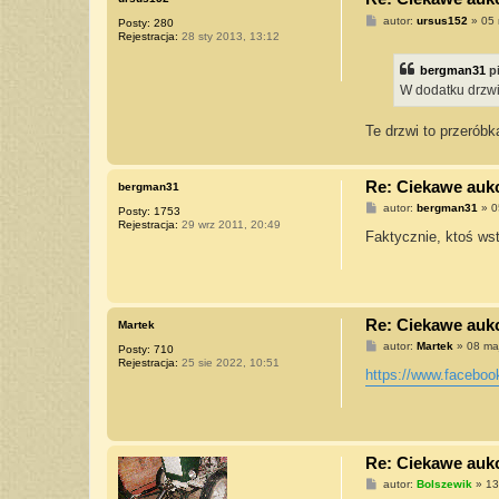
P
autor:
ursus152
»
05 
Posty:
280
o
Rejestracja:
28 sty 2013, 13:12
s
t
bergman31
p
W dodatku drzwi
Te drzwi to przerób
Re: Ciekawe aukcj
bergman31
P
autor:
bergman31
»
0
Posty:
1753
o
Rejestracja:
29 wrz 2011, 20:49
s
Faktycznie, ktoś wst
t
Re: Ciekawe aukcj
Martek
P
autor:
Martek
»
08 ma
Posty:
710
o
Rejestracja:
25 sie 2022, 10:51
s
https://www.facebo
t
Re: Ciekawe aukcj
P
autor:
Bolszewik
»
13
o