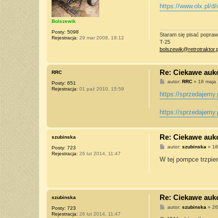
s
https://www.olx.pl/d/
t
Bolszewik
Posty:
5098
Staram się pisać poprawn
Rejestracja:
29 mar 2008, 18:12
T-25
bolszewik@retrotraktor.p
Re: Ciekawe aukcj
RRC
P
autor:
RRC
»
18 maja 
Posty:
651
o
Rejestracja:
01 paź 2010, 15:59
s
https://sprzedajemy.
t
https://sprzedajemy.
Re: Ciekawe aukcj
szubinska
P
autor:
szubinska
»
18
Posty:
723
o
Rejestracja:
26 lut 2014, 11:47
s
W tej pompce trzpień
t
Re: Ciekawe aukcj
szubinska
P
autor:
szubinska
»
26
Posty:
723
o
Rejestracja:
26 lut 2014, 11:47