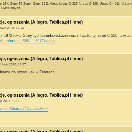
or 25K, Zetor 50 Super, Zetor 3011 Major, Ursus C-325, Ursus C-328, Ursus C-4011, Ursus C-3
i wiele innych...
e, ogłoszenia (Allegro, Tablica.pl i inne)
 kwie 2026, 17:14
z 1972 roku. Stary typ kierunkowskazów oraz światła tylne od C-330, a właśc
/oferta/ursus-c385- ... %7Corganic
e, ogłoszenia (Allegro, Tablica.pl i inne)
4 kwie 2026, 19:27
ierane do przodu jak w Zetorach.
e, ogłoszenia (Allegro, Tablica.pl i inne)
ja 2026, 13:01
ok.com/share/p/1Dvae5cVz2/
e, ogłoszenia (Allegro, Tablica.pl i inne)