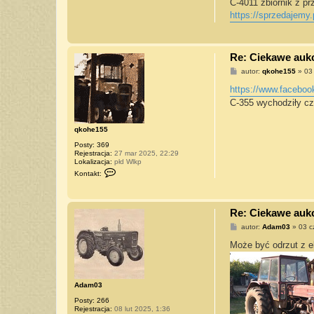
s
C-4011 zbiornik z pr
t
https://sprzedajemy.
Re: Ciekawe aukcj
P
autor:
qkohe155
»
03
o
s
https://www.facebook
t
C-355 wychodziły cz
qkohe155
Posty:
369
Rejestracja:
27 mar 2025, 22:29
Lokalizacja:
płd Wlkp
S
Kontakt:
k
o
n
t
Re: Ciekawe aukcj
a
k
P
autor:
Adam03
»
03 c
t
o
u
s
Może być odrzut z ek
j
t
s
i
ę
z
Adam03
q
k
Posty:
266
o
Rejestracja:
08 lut 2025, 1:36
h