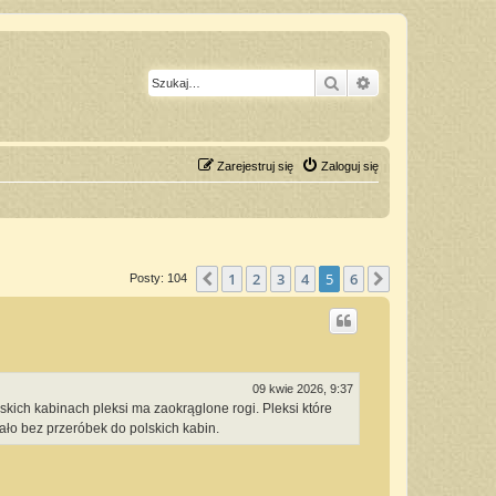
Szukaj
Wyszukiwanie z
Zarejestruj się
Zaloguj się
1
2
3
4
5
6
Poprzednia
Następna
Posty: 104
09 kwie 2026, 9:37
skich kabinach pleksi ma zaokrąglone rogi. Pleksi które
ało bez przeróbek do polskich kabin.