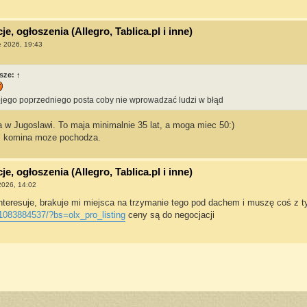
e, ogłoszenia (Allegro, Tablica.pl i inne)
e 2026, 19:43
sze:
↑
ego poprzedniego posta coby nie wprowadzać ludzi w błąd
 w Jugoslawi. To maja minimalnie 35 lat, a moga miec 50:)
ol komina moze pochodza.
e, ogłoszenia (Allegro, Tablica.pl i inne)
 2026, 14:02
teresuje, brakuje mi miejsca na trzymanie tego pod dachem i muszę coś z t
/1083884537/?bs=olx_pro_listing
ceny są do negocjacji