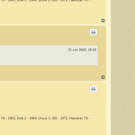
N
a
g
ó
r
ę
21 cze 2026, 18:18
N
a
g
ó
r
ę
 T6 - 1963; Dzik 2 - 1969; Ursus C-355 - 1972; Hakotrac T8 -