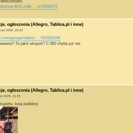
zetłoczeniami
pl/ursus-4011-zolki ... nr73332673
e, ogłoszenia (Allegro, Tablica.pl i inne)
 cze 2026, 20:43
.com/groups/traktor ... 531582104/
erwone? To jakiś eksport? C-350 chyba już nie.
e, ogłoszenia (Allegro, Tablica.pl i inne)
ze 2026, 21:25
sportu, tutaj podobny: