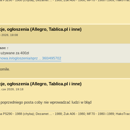
e, ogłoszenia (Allegro, Tablica.pl i inne)
e 2026, 19:08
sze:
↑
8 używane za 400zł
nowa.in/ogloszenia/sprz ... 360/495702
tomile.
e, ogłoszenia (Allegro, Tablica.pl i inne)
 cze 2026, 19:18
poprzedniego posta coby nie wprowadzać ludzi w błąd
ma PS290 - 1988 (chyba); Dezamet ... - 1988; Żuk A06 - 1980; MF70 - 1980 i 1989; HakoTrac