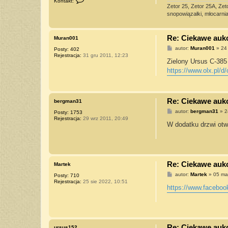
Kontakt:
k
Zetor 25, Zetor 25A, Zet
o
snopowiązałki, młocarnia 
n
t
a
k
Re: Ciekawe aukcj
Muran001
t
u
P
autor:
Muran001
»
24
Posty:
402
j
o
Rejestracja:
31 gru 2011, 12:23
s
s
Zielony Ursus C-385 
i
t
https://www.olx.pl/d
ę
z
U
r
s
Re: Ciekawe aukcj
bergman31
u
s
P
autor:
bergman31
»
2
Posty:
1753
o
Rejestracja:
29 wrz 2011, 20:49
s
W dodatku drzwi otw
t
Re: Ciekawe aukcj
Martek
P
autor:
Martek
»
05 ma
Posty:
710
o
Rejestracja:
25 sie 2022, 10:51
s
https://www.facebo
t
Re: Ciekawe aukcj
ursus152