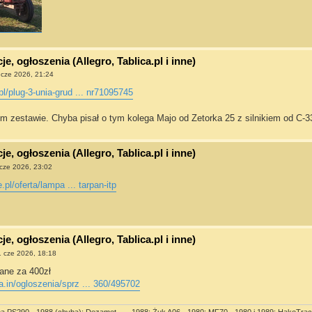
e, ogłoszenia (Allegro, Tablica.pl i inne)
 cze 2026, 21:24
pl/plug-3-unia-grud ... nr71095745
m zestawie. Chyba pisał o tym kolega Majo od Zetorka 25 z silnikiem od C-3
e, ogłoszenia (Allegro, Tablica.pl i inne)
cze 2026, 23:02
e.pl/oferta/lampa ... tarpan-itp
e, ogłoszenia (Allegro, Tablica.pl i inne)
 cze 2026, 18:18
ane za 400zł
.in/ogloszenia/sprz ... 360/495702
ma PS290 - 1988 (chyba); Dezamet ... - 1988; Żuk A06 - 1980; MF70 - 1980 i 1989; HakoTrac