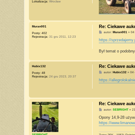
Lokalizacja:
Wrocław
e
1
5
5
Re: Ciekawe aukcj
Muran001
P
autor:
Muran001
»
04
Posty:
402
o
Rejestracja:
31 gru 2011, 12:23
s
https://sprzedajemy.
t
Był temat o podobny
Re: Ciekawe aukcj
Hubix132
P
autor:
Hubix132
»
04 
Posty:
48
o
Rejestracja:
24 gru 2023, 20:37
s
https://allegrolokalni
t
Re: Ciekawe aukcj
P
autor:
SEBRIGHT
»
21
o
s
Opony 14,9-28 używ
t
https://www.limanowa
SEBRIGHT
Zetor 25K - 1953; Dolpi