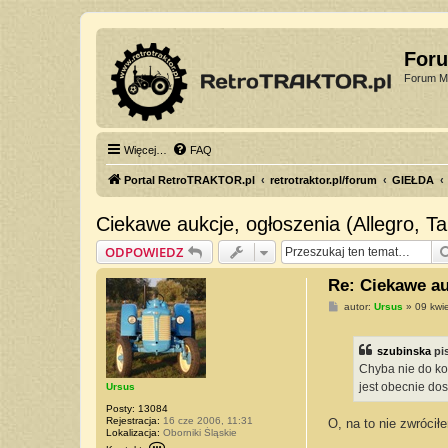
For
Forum Mi
Więcej…
FAQ
Portal RetroTRAKTOR.pl
retrotraktor.pl/forum
GIEŁDA
Ciekawe aukcje, ogłoszenia (Allegro, Tabl
ODPOWIEDZ
Re: Ciekawe auk
P
autor:
Ursus
»
09 kwi
o
s
t
szubinska
pi
Chyba nie do koń
jest obecnie dos
Ursus
Posty:
13084
Rejestracja:
16 cze 2006, 11:31
O, na to nie zwrócił
Lokalizacja:
Oborniki Śląskie
S