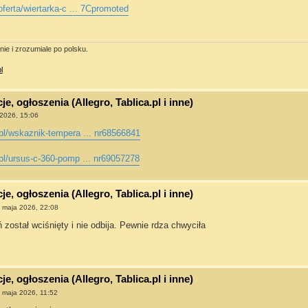
oferta/wiertarka-c ... 7Cpromoted
ie i zrozumiale po polsku.
l
e, ogłoszenia (Allegro, Tablica.pl i inne)
2026, 15:06
pl/wskaznik-tempera ... nr68566841
pl/ursus-c-360-pomp ... nr69057278
e, ogłoszenia (Allegro, Tablica.pl i inne)
 maja 2026, 22:08
 został wciśnięty i nie odbija. Pewnie rdza chwyciła
e, ogłoszenia (Allegro, Tablica.pl i inne)
 maja 2026, 11:52