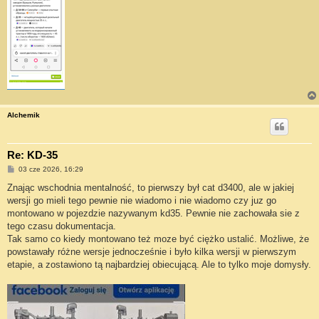
Alchemik
Re: KD-35
P
03 cze 2026, 16:29
o
s
Znając wschodnia mentalność, to pierwszy był cat d3400, ale w jakiej
t
wersji go mieli tego pewnie nie wiadomo i nie wiadomo czy juz go
montowano w pojezdzie nazywanym kd35. Pewnie nie zachowała sie z
tego czasu dokumentacja.
Tak samo co kiedy montowano też moze być ciężko ustalić. Możliwe, że
powstawały różne wersje jednocześnie i było kilka wersji w pierwszym
etapie, a zostawiono tą najbardziej obiecującą. Ale to tylko moje domysły.