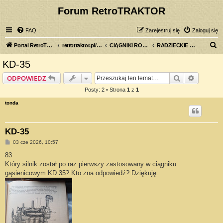
Forum RetroTRAKTOR
FAQ
Zarejestruj się
Zaloguj się
S
Portal RetroTRAKTOR.pl
retrotraktor.pl/forum
CIĄGNIKI ROLNICZE
RADZIECKIE CIĄGNIKI
z
KD-35
u
Szukaj
Wyszuki
ODPOWIEDZ
k
Posty: 2 • Strona
1
z
1
a
tonda
j
KD-35
P
03 cze 2026, 10:57
o
s
83
t
Który silnik został po raz pierwszy zastosowany w ciągniku
gąsienicowym KD 35? Kto zna odpowiedź? Dziękuję.