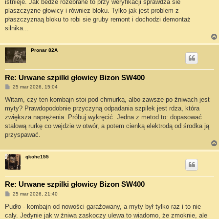
istnieje. Jak bedze rozebrane to przy weryfikacji sprawdza sie
plaszczyzne głowicy i równiez bloku. Tylko jak jest problem z
płaszczyznaą bloku to robi sie gruby remont i dochodzi demontaż
silnika...
Pronar 82A
Re: Urwane szpilki głowicy Bizon SW400
P
25 mar 2026, 15:04
o
s
Witam, czy ten kombajn stoi pod chmurką, albo zawsze po żniwach jest
t
myty? Prawdopodobnie przyczyną odpadania szpilek jest rdza, która
zwiększa naprężenia. Próbuj wykręcić. Jedna z metod to: dopasować
stalową rurkę co wejdzie w otwór, a potem cienką elektrodą od środka ją
przyspawać.
qkohe155
Re: Urwane szpilki głowicy Bizon SW400
P
25 mar 2026, 21:40
o
s
Pudło - kombajn od nowości garażowany, a myty był tylko raz i to nie
t
cały. Jedynie jak w żniwa zaskoczy ulewa to wiadomo, że zmoknie, ale