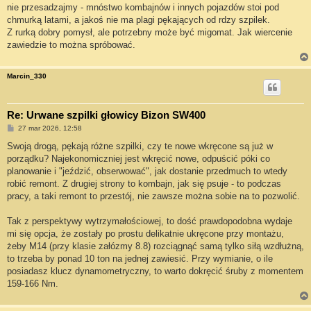
nie przesadzajmy - mnóstwo kombajnów i innych pojazdów stoi pod
chmurką latami, a jakoś nie ma plagi pękających od rdzy szpilek.
Z rurką dobry pomysł, ale potrzebny może być migomat. Jak wiercenie
zawiedzie to można spróbować.
Marcin_330
Re: Urwane szpilki głowicy Bizon SW400
P
27 mar 2026, 12:58
o
s
Swoją drogą, pękają różne szpilki, czy te nowe wkręcone są już w
t
porządku? Najekonomiczniej jest wkręcić nowe, odpuścić póki co
planowanie i "jeździć, obserwować", jak dostanie przedmuch to wtedy
robić remont. Z drugiej strony to kombajn, jak się psuje - to podczas
pracy, a taki remont to przestój, nie zawsze można sobie na to pozwolić.
Tak z perspektywy wytrzymałościowej, to dość prawdopodobna wydaje
mi się opcja, że zostały po prostu delikatnie ukręcone przy montażu,
żeby M14 (przy klasie załózmy 8.8) rozciągnąć samą tylko siłą wzdłużną,
to trzeba by ponad 10 ton na jednej zawiesić. Przy wymianie, o ile
posiadasz klucz dynamometryczny, to warto dokręcić śruby z momentem
159-166 Nm.