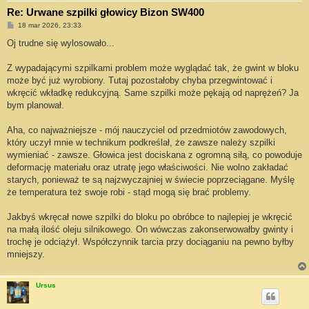
Re: Urwane szpilki głowicy Bizon SW400
P
18 mar 2026, 23:33
o
s
Oj trudne się wylosowało...
t
Z wypadającymi szpilkami problem może wyglądać tak, że gwint w bloku
może być już wyrobiony. Tutaj pozostałoby chyba przegwintować i
wkręcić wkładkę redukcyjną. Same szpilki może pękają od naprężeń? Ja
bym planował.
Aha, co najważniejsze - mój nauczyciel od przedmiotów zawodowych,
który uczył mnie w technikum podkreślał, że zawsze należy szpilki
wymieniać - zawsze. Głowica jest dociskana z ogromną siłą, co powoduje
deformację materiału oraz utratę jego właściwości. Nie wolno zakładać
starych, ponieważ te są najzwyczajniej w świecie poprzeciągane. Myślę
że temperatura też swoje robi - stąd mogą się brać problemy.
Jakbyś wkręcał nowe szpilki do bloku po obróbce to najlepiej je wkręcić
na małą ilość oleju silnikowego. On wówczas zakonserwowałby gwinty i
trochę je odciążył. Współczynnik tarcia przy dociąganiu na pewno byłby
mniejszy.
Ursus