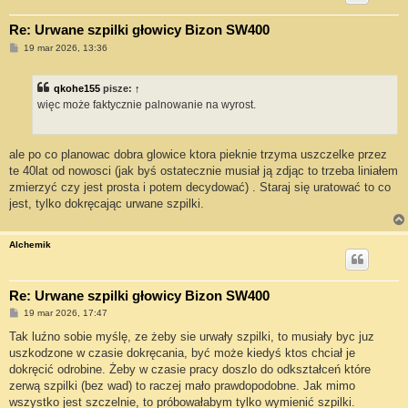
Re: Urwane szpilki głowicy Bizon SW400
P
19 mar 2026, 13:36
o
s
t
qkohe155
pisze:
↑
więc może faktycznie palnowanie na wyrost.
ale po co planowac dobra glowice ktora pieknie trzyma uszczelke przez
te 40lat od nowosci (jak byś ostatecznie musiał ją zdjąc to trzeba liniałem
zmierzyć czy jest prosta i potem decydować) . Staraj się uratować to co
jest, tylko dokręcając urwane szpilki.
Alchemik
Re: Urwane szpilki głowicy Bizon SW400
P
19 mar 2026, 17:47
o
s
Tak luźno sobie myślę, ze żeby sie urwały szpilki, to musiały byc juz
t
uszkodzone w czasie dokręcania, być może kiedyś ktos chciał je
dokręcić odrobine. Żeby w czasie pracy doszlo do odkształceń które
zerwą szpilki (bez wad) to raczej mało prawdopodobne. Jak mimo
wszystko jest szczelnie, to próbowałabym tylko wymienić szpilki.