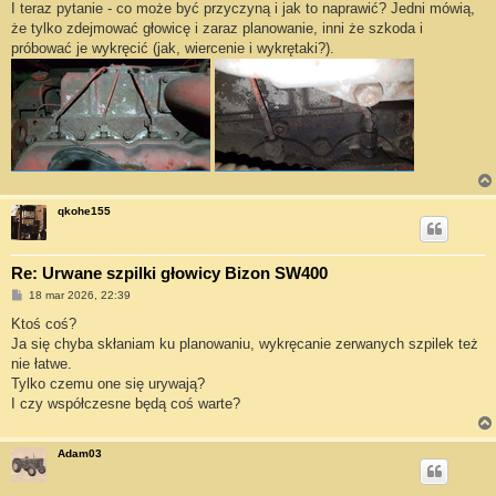
I teraz pytanie - co może być przyczyną i jak to naprawić? Jedni mówią,
że tylko zdejmować głowicę i zaraz planowanie, inni że szkoda i
próbować je wykręcić (jak, wiercenie i wykrętaki?).
qkohe155
Re: Urwane szpilki głowicy Bizon SW400
P
18 mar 2026, 22:39
o
s
Ktoś coś?
t
Ja się chyba skłaniam ku planowaniu, wykręcanie zerwanych szpilek też
nie łatwe.
Tylko czemu one się urywają?
I czy współczesne będą coś warte?
Adam03