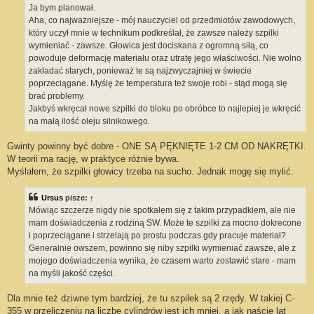
Ja bym planował.
Aha, co najważniejsze - mój nauczyciel od przedmiotów zawodowych,
który uczył mnie w technikum podkreślał, że zawsze należy szpilki
wymieniać - zawsze. Głowica jest dociskana z ogromną siłą, co
powoduje deformację materiału oraz utratę jego właściwości. Nie wolno
zakładać starych, ponieważ te są najzwyczajniej w świecie
poprzeciągane. Myślę że temperatura też swoje robi - stąd mogą się
brać problemy.
Jakbyś wkręcał nowe szpilki do bloku po obróbce to najlepiej je wkręcić
na małą ilość oleju silnikowego.
Gwinty powinny być dobre - ONE SĄ PĘKNIĘTE 1-2 CM OD NAKRĘTKI.
W teorii ma rację, w praktyce różnie bywa.
Myślałem, że szpilki głowicy trzeba na sucho. Jednak mogę się mylić.
Ursus
pisze:
↑
Mówiąc szczerze nigdy nie spotkałem się z takim przypadkiem, ale nie
mam doświadczenia z rodziną SW. Może te szpilki za mocno dokrecone
i poprzeciągane i strzelają po prostu podczas gdy pracuje materiał?
Generalnie owszem, powinno się niby szpilki wymieniać zawsze, ale z
mojego doświadczenia wynika, że czasem warto zostawić stare - mam
na myśli jakość części.
Dla mnie też dziwne tym bardziej, że tu szpilek są 2 rzędy. W takiej C-
355 w przeliczeniu na liczbę cylindrów jest ich mniej, a jak naście lat