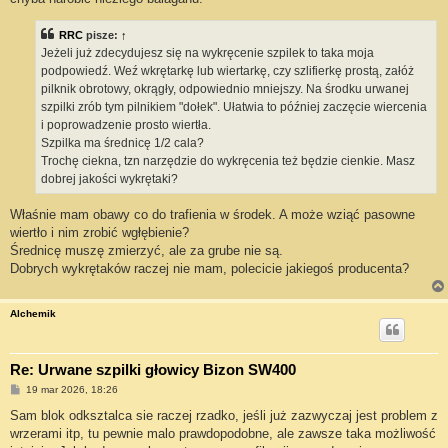
RRC
pisze:
↑
Jeżeli już zdecydujesz się na wykręcenie szpilek to taka moja
podpowiedź. Weź wkrętarkę lub wiertarkę, czy szlifierkę prostą, załóż
pilknik obrotowy, okrągły, odpowiednio mniejszy. Na środku urwanej
szpilki zrób tym pilnikiem "dołek". Ułatwia to później zaczęcie wiercenia
i poprowadzenie prosto wiertła.
Szpilka ma średnicę 1/2 cala?
Trochę ciekna, tzn narzędzie do wykręcenia też będzie cienkie. Masz
dobrej jakości wykrętaki?
Właśnie mam obawy co do trafienia w środek. A może wziąć pasowne
wiertło i nim zrobić wgłębienie?
Średnicę muszę zmierzyć, ale za grube nie są.
Dobrych wykrętaków raczej nie mam, polecicie jakiegoś producenta?
Alchemik
Re: Urwane szpilki głowicy Bizon SW400
P
19 mar 2026, 18:26
o
s
Sam blok odksztalca sie raczej rzadko, jeśli już zazwyczaj jest problem z
t
wrzerami itp, tu pewnie malo prawdopodobne, ale zawsze taka możliwość