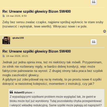
Re: Urwane szpilki głowicy Bizon SW400
P
19 mar 2026, 9:50
o
s
Zeby bez sensu zwalac czapke, najpierw spróbuj wykrecic te stare sruby
t
(rozwiercić i wykrętak, lewe wiertło). Wkręcasz nowe i w pole.
qkohe155
Re: Urwane szpilki głowicy Bizon SW400
P
19 mar 2026, 10:21
o
s
Jednak już jedna opinia inna, też mi niektórzy tak mówili. Przypominam,
t
że silnik nie rozbierany nigdy, w bardzo dobrej kondycji, więc może
faktycznie palnowanie na wyrost. Z drugiej strony taka praca bez szpilek
mogła zaszkodzić głowicy.
A gdybym już zdecydował się na tę metodę, to po prostu nowe 4 szpilki
dokręcić w nieistotnej kolejności, momentem z instrukcji, czy jak?
Adam03
pisze:
↑
Z wypadającymi szpilkami problem może wyglądać tak, że gwint w
bloku może być już wyrobiony. Tutaj pozostałoby chyba przegwintować
i wkręcić wkładkę redukcyjną. Same szpilki może pękają od naprężeń?