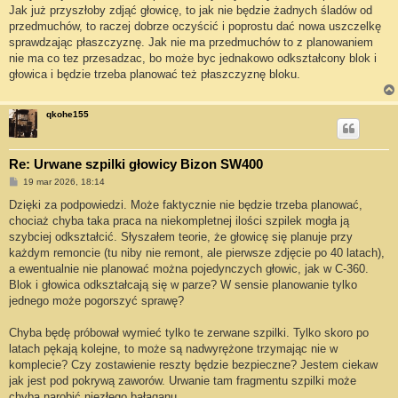
Jak już przyszłoby zdjąć głowicę, to jak nie będzie żadnych śladów od
przedmuchów, to raczej dobrze oczyścić i poprostu dać nowa uszczelkę
sprawdzając płaszczyznę. Jak nie ma przedmuchów to z planowaniem
nie ma co tez przesadzac, bo może byc jednakowo odkształcony blok i
głowica i będzie trzeba planować też płaszczyznę bloku.
qkohe155
Re: Urwane szpilki głowicy Bizon SW400
P
19 mar 2026, 18:14
o
s
Dzięki za podpowiedzi. Może faktycznie nie będzie trzeba planować,
t
chociaż chyba taka praca na niekompletnej ilości szpilek mogła ją
szybciej odkształcić. Słyszałem teorie, że głowicę się planuje przy
każdym remoncie (tu niby nie remont, ale pierwsze zdjęcie po 40 latach),
a ewentualnie nie planować można pojedynczych głowic, jak w C-360.
Blok i głowica odkształcają się w parze? W sensie planowanie tylko
jednego może pogorszyć sprawę?
Chyba będę próbował wymieć tylko te zerwane szpilki. Tylko skoro po
latach pękają kolejne, to może są nadwyrężone trzymając nie w
komplecie? Czy zostawienie reszty będzie bezpieczne? Jestem ciekaw
jak jest pod pokrywą zaworów. Urwanie tam fragmentu szpilki może
chyba narobić niezłego bałaganu.