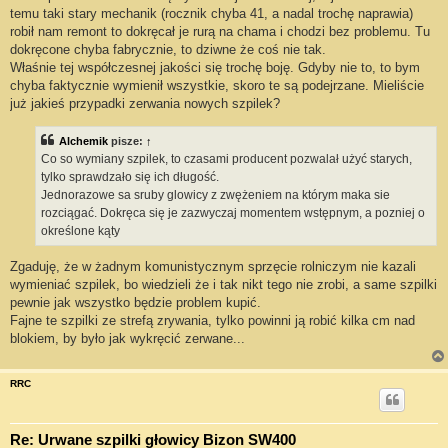
temu taki stary mechanik (rocznik chyba 41, a nadal trochę naprawia)
robił nam remont to dokręcał je rurą na chama i chodzi bez problemu. Tu
dokręcone chyba fabrycznie, to dziwne że coś nie tak.
Właśnie tej współczesnej jakości się trochę boję. Gdyby nie to, to bym
chyba faktycznie wymienił wszystkie, skoro te są podejrzane. Mieliście
już jakieś przypadki zerwania nowych szpilek?
Alchemik
pisze:
↑
Co so wymiany szpilek, to czasami producent pozwalał użyć starych,
tylko sprawdzało się ich długość.
Jednorazowe sa sruby glowicy z zwężeniem na którym maka sie
rozciągać. Dokręca się je zazwyczaj momentem wstępnym, a pozniej o
określone kąty
Zgaduję, że w żadnym komunistycznym sprzęcie rolniczym nie kazali
wymieniać szpilek, bo wiedzieli że i tak nikt tego nie zrobi, a same szpilki
pewnie jak wszystko będzie problem kupić.
Fajne te szpilki ze strefą zrywania, tylko powinni ją robić kilka cm nad
blokiem, by było jak wykręcić zerwane...
RRC
Re: Urwane szpilki głowicy Bizon SW400