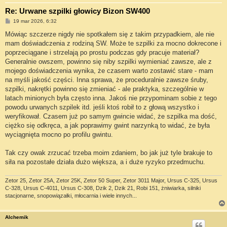
Re: Urwane szpilki głowicy Bizon SW400
P
19 mar 2026, 6:32
o
s
Mówiąc szczerze nigdy nie spotkałem się z takim przypadkiem, ale nie
t
mam doświadczenia z rodziną SW. Może te szpilki za mocno dokrecone i
poprzeciągane i strzelają po prostu podczas gdy pracuje materiał?
Generalnie owszem, powinno się niby szpilki wymieniać zawsze, ale z
mojego doświadczenia wynika, że czasem warto zostawić stare - mam
na myśli jakość części. Inna sprawa, że proceduralnie zawsze śruby,
szpilki, nakrętki powinno się zmieniać - ale praktyka, szczególnie w
latach minionych była często inna. Jakoś nie przypominam sobie z tego
powodu urwanych szpilek itd. jeśli ktoś robił to z głową wszystko i
weryfikował. Czasem już po samym gwincie widać, że szpilka ma dość,
ciężko się odkręca, a jak poprawimy gwint narzynką to widać, że była
wyciągnięta mocno po profilu gwintu.
Tak czy owak zrzucać trzeba moim zdaniem, bo jak już tyle brakuje to
siła na pozostałe działa dużo większa, a i duże ryzyko przedmuchu.
Zetor 25, Zetor 25A, Zetor 25K, Zetor 50 Super, Zetor 3011 Major, Ursus C-325, Ursus
C-328, Ursus C-4011, Ursus C-308, Dzik 2, Dzik 21, Robi 151, żniwiarka, silniki
stacjonarne, snopowiązałki, młocarnia i wiele innych...
Alchemik