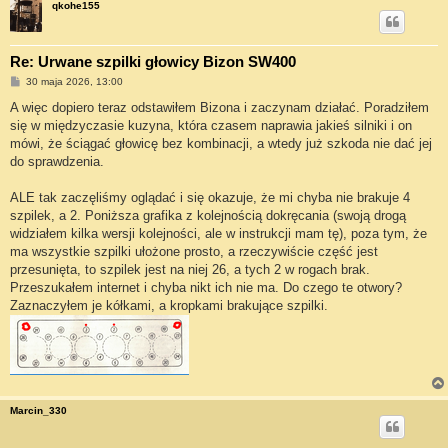
qkohe155
Re: Urwane szpilki głowicy Bizon SW400
P
30 maja 2026, 13:00
o
s
A więc dopiero teraz odstawiłem Bizona i zaczynam działać. Poradziłem
t
się w międzyczasie kuzyna, która czasem naprawia jakieś silniki i on
mówi, że ściągać głowicę bez kombinacji, a wtedy już szkoda nie dać jej
do sprawdzenia.
ALE tak zaczęliśmy oglądać i się okazuje, że mi chyba nie brakuje 4
szpilek, a 2. Poniższa grafika z kolejnością dokręcania (swoją drogą
widziałem kilka wersji kolejności, ale w instrukcji mam tę), poza tym, że
ma wszystkie szpilki ułożone prosto, a rzeczywiście część jest
przesunięta, to szpilek jest na niej 26, a tych 2 w rogach brak.
Przeszukałem internet i chyba nikt ich nie ma. Do czego te otwory?
Zaznaczyłem je kółkami, a kropkami brakujące szpilki.
Marcin_330