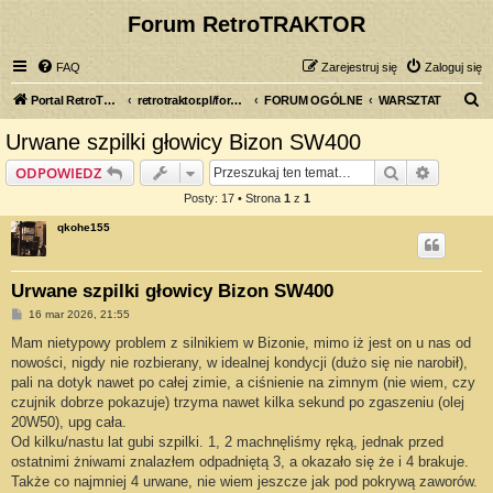
Forum RetroTRAKTOR
FAQ
Zarejestruj się
Zaloguj się
S
Portal RetroTRAKTOR.pl
retrotraktor.pl/forum
FORUM OGÓLNE
WARSZTAT
z
Urwane szpilki głowicy Bizon SW400
u
Szukaj
Wyszuki
ODPOWIEDZ
k
Posty: 17 • Strona
1
z
1
a
qkohe155
j
Urwane szpilki głowicy Bizon SW400
P
16 mar 2026, 21:55
o
s
Mam nietypowy problem z silnikiem w Bizonie, mimo iż jest on u nas od
t
nowości, nigdy nie rozbierany, w idealnej kondycji (dużo się nie narobił),
pali na dotyk nawet po całej zimie, a ciśnienie na zimnym (nie wiem, czy
czujnik dobrze pokazuje) trzyma nawet kilka sekund po zgaszeniu (olej
20W50), upg cała.
Od kilku/nastu lat gubi szpilki. 1, 2 machnęliśmy ręką, jednak przed
ostatnimi żniwami znalazłem odpadniętą 3, a okazało się że i 4 brakuje.
Także co najmniej 4 urwane, nie wiem jeszcze jak pod pokrywą zaworów.