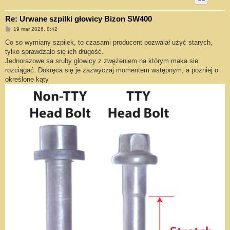
Re: Urwane szpilki głowicy Bizon SW400
P
19 mar 2026, 8:42
o
s
Co so wymiany szpilek, to czasami producent pozwalał użyć starych,
t
tylko sprawdzało się ich długość.
Jednorazowe sa sruby glowicy z zwężeniem na którym maka sie
rozciągać. Dokręca się je zazwyczaj momentem wstępnym, a pozniej o
określone kąty