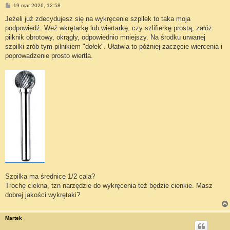
P
19 mar 2026, 12:58
o
s
Jeżeli już zdecydujesz się na wykręcenie szpilek to taka moja
t
podpowiedź. Weź wkrętarkę lub wiertarkę, czy szlifierkę prostą, załóż
pilknik obrotowy, okrągły, odpowiednio mniejszy. Na środku urwanej
szpilki zrób tym pilnikiem "dołek". Ułatwia to później zaczęcie wiercenia i
poprowadzenie prosto wiertła.
Szpilka ma średnicę 1/2 cala?
Trochę ciekna, tzn narzędzie do wykręcenia też będzie cienkie. Masz
dobrej jakości wykrętaki?
Martek