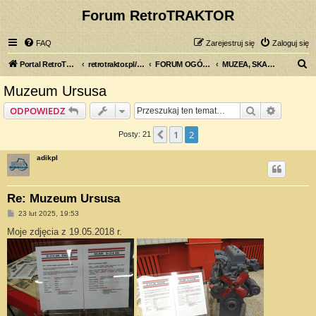
Forum RetroTRAKTOR
FAQ
Zarejestruj się
Zaloguj się
S
Portal RetroTRAKTOR.pl
retrotraktor.pl/forum
FORUM OGÓLNE
MUZEA, SKANSENY, WYSTAWY...
z
Muzeum Ursusa
u
Szukaj
Wyszuki
ODPOWIEDZ
k
a
1
2
Poprzednia
Posty: 21
j
adikpl
Re: Muzeum Ursusa
P
23 lut 2025, 19:53
o
s
Moje zdjęcia z 19.05.2018 r.
t