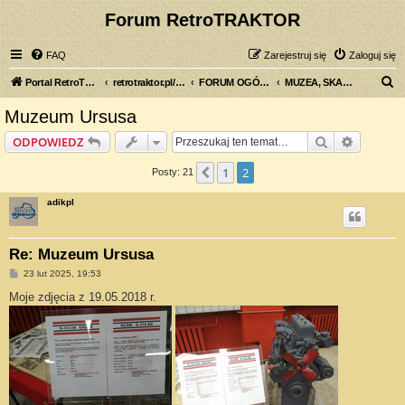
Forum RetroTRAKTOR
FAQ
Zarejestruj się
Zaloguj się
S
Portal RetroTRAKTOR.pl
retrotraktor.pl/forum
FORUM OGÓLNE
MUZEA, SKANSENY, WYSTAWY...
z
Muzeum Ursusa
u
Szukaj
Wyszuki
ODPOWIEDZ
k
a
1
2
Poprzednia
Posty: 21
j
adikpl
Re: Muzeum Ursusa
P
23 lut 2025, 19:53
o
s
Moje zdjęcia z 19.05.2018 r.
t