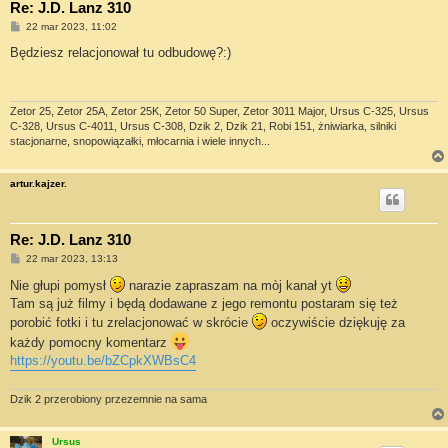
Re: J.D. Lanz 310
P
22 mar 2023, 11:02
o
s
Będziesz relacjonował tu odbudowę?:)
t
Zetor 25, Zetor 25A, Zetor 25K, Zetor 50 Super, Zetor 3011 Major, Ursus C-325, Ursus
C-328, Ursus C-4011, Ursus C-308, Dzik 2, Dzik 21, Robi 151, żniwiarka, silniki
stacjonarne, snopowiązałki, młocarnia i wiele innych...
artur.kajzer.
Re: J.D. Lanz 310
P
22 mar 2023, 13:13
o
s
Nie głupi pomysł
narazie zapraszam na mòj kanał yt
t
Tam są już filmy i będą dodawane z jego remontu postaram się też
porobić fotki i tu zrelacjonować w skrócie
oczywiście dziękuję za
każdy pomocny komentarz
https://youtu.be/bZCpkXWBsC4
Dzik 2 przerobiony przezemnie na sama
Ursus