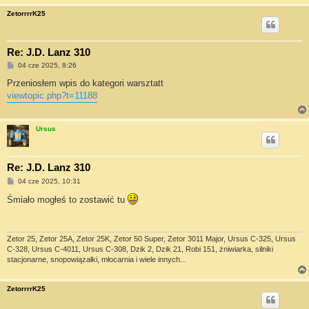
ZetorrrrK25
Re: J.D. Lanz 310
P
04 cze 2025, 8:26
o
s
Przeniosłem wpis do kategori warsztatt
t
viewtopic.php?t=11188
Ursus
Re: J.D. Lanz 310
P
04 cze 2025, 10:31
o
s
Śmiało mogłeś to zostawić tu
t
Zetor 25, Zetor 25A, Zetor 25K, Zetor 50 Super, Zetor 3011 Major, Ursus C-325, Ursus
C-328, Ursus C-4011, Ursus C-308, Dzik 2, Dzik 21, Robi 151, żniwiarka, silniki
stacjonarne, snopowiązałki, młocarnia i wiele innych...
ZetorrrrK25