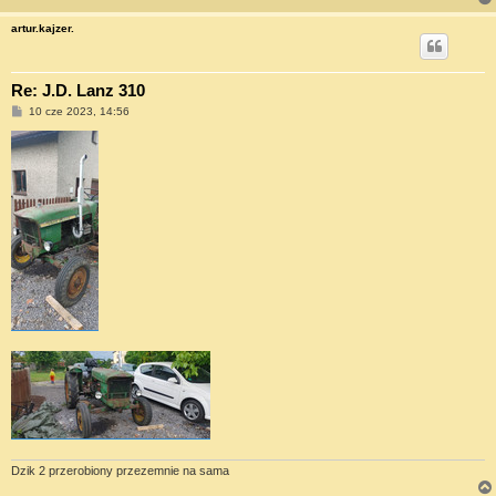
artur.kajzer.
Re: J.D. Lanz 310
P
10 cze 2023, 14:56
o
s
t
Dzik 2 przerobiony przezemnie na sama