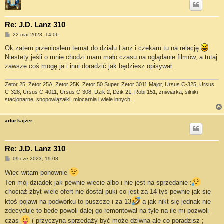
Re: J.D. Lanz 310
P
22 mar 2023, 14:06
o
s
Ok zatem przeniosłem temat do działu Lanz i czekam tu na relację
t
Niestety jeśli o mnie chodzi mam mało czasu na oglądanie filmów, a tutaj
zawsze coś mogę ja i inni doradzić jak będziesz opisywał.
Zetor 25, Zetor 25A, Zetor 25K, Zetor 50 Super, Zetor 3011 Major, Ursus C-325, Ursus
C-328, Ursus C-4011, Ursus C-308, Dzik 2, Dzik 21, Robi 151, żniwiarka, silniki
stacjonarne, snopowiązałki, młocarnia i wiele innych...
artur.kajzer.
Re: J.D. Lanz 310
P
09 cze 2023, 19:08
o
s
Więc witam ponownie
t
Ten mòj dziadek jak pewnie wiecie albo i nie jest na sprzedanie :
chociaż zbyt wiele ofert nie dostał puki co jest za 14 tyś pewnie jak się
ktoś pojawi na podwórku to puszczę i za 13
a jak nikt się jednak nie
zdecyduje to będe powoli dalej go remontował na tyle na ile mi pozwoli
czas
( przyczyna sprzedaży być może dziwna ale co poradzisz ;