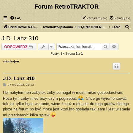
Forum RetroTRAKTOR
FAQ
Zarejestruj się
Zaloguj się
S
Portal RetroTRAKTOR.pl
retrotraktor.pl/forum
CIĄGNIKI ROLNICZE
LANZ
z
J.D. Lanz 310
u
Szukaj
Wyszuki
ODPOWIEDZ
k
Posty: 9 • Strona
1
z
1
a
artur.kajzer.
j
J.D. Lanz 310
P
07 sty 2023, 21:13
o
s
Hej nabyłem ten zabytek żeby pomagał w moim mikro gospodarstwie.
t
Poza tym żeby mieć przy czym pogrzebać
. Chce go wyremontować
tak jak tylko będe w stanie, wiem że już malo jest do tego gratòw dlatego
pisze na forum bo być może jest ktoś kto posiada taki sam i jest w stanie
mi przedstawić kilka spraw