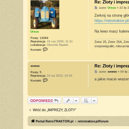
Re: Zloty i impre
P
autor:
Ursus
»
22 lip 
o
s
Zerknij na stronę gł
t
https://retrotraktor.pl
Na lewo masz kalend
Ursus
Posty:
13084
Rejestracja:
16 cze 2006, 11:31
Zetor 25, Zetor 25A, Zet
Lokalizacja:
Oborniki Śląskie
snopowiązałki, młocarnia 
S
Kontakt:
k
o
n
t
Re: Zloty i impre
a
sewos
k
P
autor:
sewos
»
04 lip
Posty:
5
t
o
Rejestracja:
24 sty 2023, 20:03
u
s
a jakie macie wrażen
S
j
Kontakt:
t
k
s
o
i
n
ę
t
z
a
U
ODPOWIEDZ
k
r
t
s
u
u
Wróć do „IMPREZY, ZLOTY”
j
s
s
i
ę
Portal RetroTRAKTOR.pl
retrotraktor.pl/forum
z
s