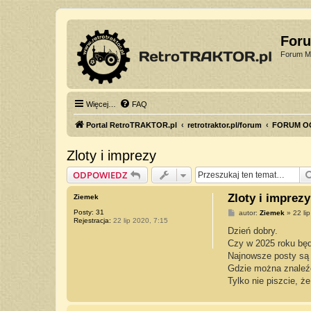
For
Forum Mi
Więcej…
FAQ
Portal RetroTRAKTOR.pl
retrotraktor.pl/forum
FORUM O
Zloty i imprezy
ODPOWIEDZ
Zloty i imprezy
Ziemek
Posty:
31
P
autor:
Ziemek
»
22 li
Rejestracja:
22 lip 2020, 7:15
o
s
Dzień dobry.
t
Czy w 2025 roku będą
Najnowsze posty są 
Gdzie można znaleźć
Tylko nie piszcie, że