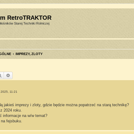
um RetroTRAKTOR
łośników Starej Techniki Rolniczej
GÓLNE
IMPREZY, ZLOTY
Szukaj
Wyszukiwanie zaawansowane
p 2025, 11:21
 jakieś imprezy i zloty, gdzie będzie można popatrzeć na starą technikę?
z 2024 roku.
 informacje na w/w temat?
 na fejsbuku.