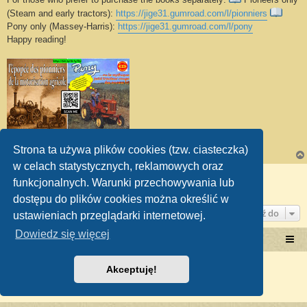
(Steam and early tractors):
https://jige31.gumroad.com/l/pionniers
Pony only (Massey-Harris):
https://jige31.gumroad.com/l/pony
Happy reading!
Strona ta używa plików cookies (tzw. ciasteczka)
w celach statystycznych, reklamowych oraz
ODPOWIEDZ
funkcjonalnych. Warunki przechowywania lub
Posty: 1 • Strona
1
z
1
dostępu do plików cookies można określić w
Przejdź do
ustawieniach przeglądarki internetowej.
Dowiedz się więcej
Portal RetroTRAKTOR.pl
retrotraktor.pl/forum
Technologię dostarcza
phpBB
® Forum Software © phpBB Limited
Akceptuję!
Polski pakiet językowy dostarcza
phpBB.pl
Zasady ochrony danych osobowych
|
Regulamin