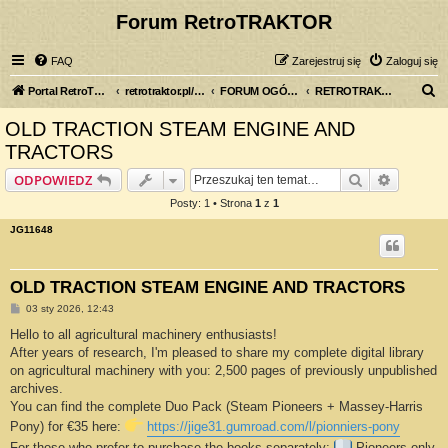
Forum RetroTRAKTOR
FAQ
Zarejestruj się
Zaloguj się
S
Portal RetroTRAKTOR.pl
retrotraktor.pl/forum
FORUM OGÓLNE
RETROTRAKTOR - ENGLISH VERSION
z
OLD TRACTION STEAM ENGINE AND
u
TRACTORS
k
Szukaj
Wyszuki
ODPOWIEDZ
a
Posty: 1 • Strona
1
z
1
j
JG11648
OLD TRACTION STEAM ENGINE AND TRACTORS
P
03 sty 2026, 12:43
o
s
Hello to all agricultural machinery enthusiasts!
t
After years of research, I'm pleased to share my complete digital library
on agricultural machinery with you: 2,500 pages of previously unpublished
archives.
You can find the complete Duo Pack (Steam Pioneers + Massey-Harris
Pony) for €35 here:
https://jige31.gumroad.com/l/pionniers-pony
For those who prefer to purchase the books separately:
Pioneers only