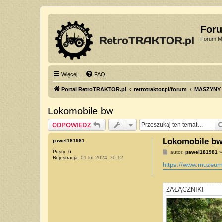
For
Forum Mi
Więcej…
FAQ
Portal RetroTRAKTOR.pl
retrotraktor.pl/forum
MASZYNY
Lokomobile bw
ODPOWIEDZ
Lokomobile b
pawel181981
Posty:
6
P
autor:
pawel181981
Rejestracja:
01 lut 2024, 20:12
o
s
https://www.muzeumr
t
ZAŁĄCZNIKI