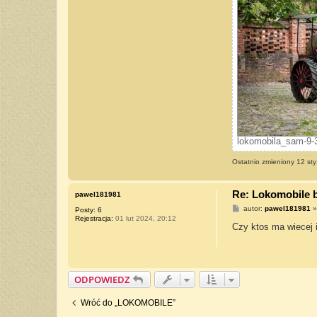
lokomobila_sam-9-3
Ostatnio zmieniony 12 st
Re: Lokomobile 
pawel181981
P
autor:
pawel181981
Posty:
6
o
Rejestracja:
01 lut 2024, 20:12
s
Czy ktos ma wiecej i
t
ODPOWIEDZ
Wróć do „LOKOMOBILE”