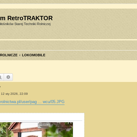
um RetroTRAKTOR
łośników Starej Techniki Rolniczej
 ROLNICZE
LOKOMOBILE
Szukaj
Wyszukiwanie zaawansowane
w
»
12 sty 2026, 22:09
olnictwa.pl/user/pag ... wcu/05.JPG