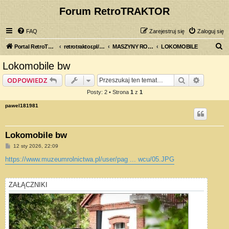
Forum RetroTRAKTOR
FAQ
Zarejestruj się
Zaloguj się
S
Portal RetroTRAKTOR.pl
retrotraktor.pl/forum
MASZYNY ROLNICZE
LOKOMOBILE
z
Lokomobile bw
u
Szukaj
Wyszuki
ODPOWIEDZ
k
Posty: 2 • Strona
1
z
1
a
pawel181981
j
Lokomobile bw
P
12 sty 2026, 22:09
o
s
https://www.muzeumrolnictwa.pl/user/pag ... wcu/05.JPG
t
ZAŁĄCZNIKI