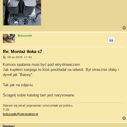
Bolszewik
Re: Montaż tłoka s7
P
09 lut 2026, 17:43
o
s
Komora spalania musi być pod wtryskiwaczem.
t
Jak kupiłem swojego to ktoś poskładał na odwrót. Był strasznie słaby i
dymił jak "Batory".
Tak jak na zdjęciu.
Ściągnij sobie katalog tam jest narysowane.
Staram się pisać poprawnie i zrozumiale po polsku.
T-25
bolszewik@retrotraktor.pl
Damlucz