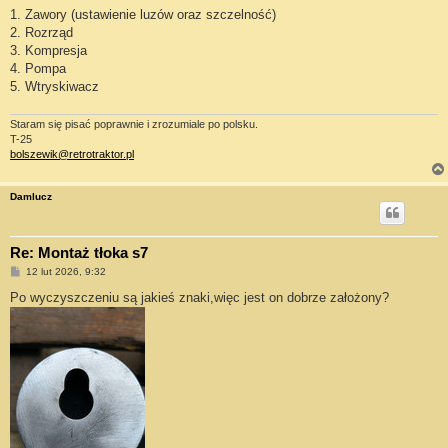
1. Zawory (ustawienie luzów oraz szczelność)
2. Rozrząd
3. Kompresja
4. Pompa
5. Wtryskiwacz
Staram się pisać poprawnie i zrozumiale po polsku.
T-25
bolszewik@retrotraktor.pl
Damlucz
Re: Montaż tłoka s7
P
12 lut 2026, 9:32
o
s
Po wyczyszczeniu są jakieś znaki,więc jest on dobrze założony?
t