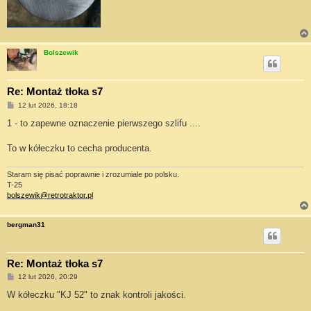
Bolszewik
Re: Montaż tłoka s7
P
12 lut 2026, 18:18
o
s
1 - to zapewne oznaczenie pierwszego szlifu ....
t
To w kółeczku to cecha producenta.
Staram się pisać poprawnie i zrozumiale po polsku.
T-25
bolszewik@retrotraktor.pl
bergman31
Re: Montaż tłoka s7
P
12 lut 2026, 20:29
o
s
W kółeczku "KJ 52" to znak kontroli jakości.
t