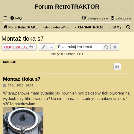
Forum RetroTRAKTOR
FAQ
Zarejestruj się
Zaloguj się
S
Portal RetroTRAKTOR.pl
retrotraktor.pl/forum
CIĄGNIKI ROLNICZE
SAMy
z
Montaż tłoka s7
u
Szukaj
Wyszuki
ODPOWIEDZ
k
Posty: 8 • Strona
1
z
1
a
Damlucz
j
Montaż tłoka s7
P
09 lut 2026, 16:07
o
s
Witam,panowie mam pytanie: jak powinien być założony tłok,otworem na
t
wydech czy filtr powietrza? Bo nie ma na nim żadnych znaków,silnik s7
s301d.pozdrawiam.