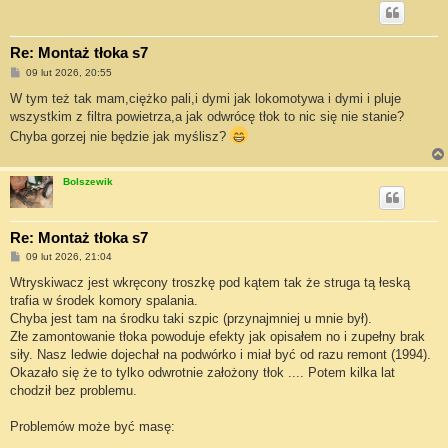
Re: Montaż tłoka s7
P
09 lut 2026, 20:55
o
s
W tym też tak mam,ciężko pali,i dymi jak lokomotywa i dymi i pluje
t
wszystkim z filtra powietrza,a jak odwrócę tłok to nic się nie stanie?
Chyba gorzej nie będzie jak myślisz?
Bolszewik
Re: Montaż tłoka s7
P
09 lut 2026, 21:04
o
s
Wtryskiwacz jest wkręcony troszkę pod kątem tak że struga tą łeską
t
trafia w środek komory spalania.
Chyba jest tam na środku taki szpic (przynajmniej u mnie był).
Złe zamontowanie tłoka powoduje efekty jak opisałem no i zupełny brak
siły. Nasz ledwie dojechał na podwórko i miał być od razu remont (1994).
Okazało się że to tylko odwrotnie założony tłok .... Potem kilka lat
chodził bez problemu.
Problemów może być masę: