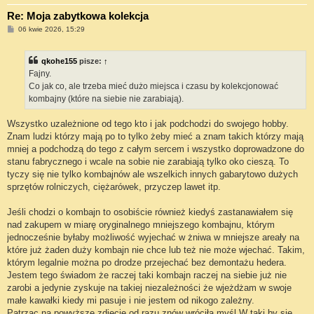
Re: Moja zabytkowa kolekcja
P
06 kwie 2026, 15:29
o
s
t
qkohe155
pisze:
↑
Fajny.
Co jak co, ale trzeba mieć dużo miejsca i czasu by kolekcjonować
kombajny (które na siebie nie zarabiają).
Wszystko uzależnione od tego kto i jak podchodzi do swojego hobby.
Znam ludzi którzy mają po to tylko żeby mieć a znam takich którzy mają
mniej a podchodzą do tego z całym sercem i wszystko doprowadzone do
stanu fabrycznego i wcale na sobie nie zarabiają tylko oko cieszą. To
tyczy się nie tylko kombajnów ale wszelkich innych gabarytowo dużych
sprzętów rolniczych, ciężarówek, przyczep lawet itp.
Jeśli chodzi o kombajn to osobiście również kiedyś zastanawiałem się
nad zakupem w miarę oryginalnego mniejszego kombajnu, którym
jednocześnie byłaby możliwość wyjechać w żniwa w mniejsze areały na
które już żaden duży kombajn nie chce lub też nie może wjechać. Takim,
którym legalnie można po drodze przejechać bez demontażu hedera.
Jestem tego świadom że raczej taki kombajn raczej na siebie już nie
zarobi a jedynie zyskuje na takiej niezależności że wjeżdżam w swoje
małe kawałki kiedy mi pasuje i nie jestem od nikogo zależny.
Patrząc na powyższe zdjęcie od razu znów wróciła myśl W taki by się