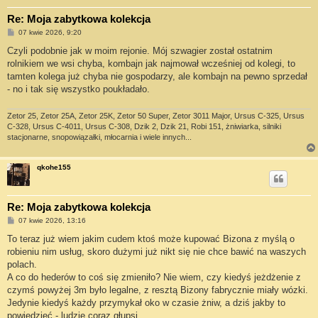
Re: Moja zabytkowa kolekcja
P
07 kwie 2026, 9:20
o
s
Czyli podobnie jak w moim rejonie. Mój szwagier został ostatnim
t
rolnikiem we wsi chyba, kombajn jak najmował wcześniej od kolegi, to
tamten kolega już chyba nie gospodarzy, ale kombajn na pewno sprzedał
- no i tak się wszystko poukładało.
Zetor 25, Zetor 25A, Zetor 25K, Zetor 50 Super, Zetor 3011 Major, Ursus C-325, Ursus
C-328, Ursus C-4011, Ursus C-308, Dzik 2, Dzik 21, Robi 151, żniwiarka, silniki
stacjonarne, snopowiązałki, młocarnia i wiele innych...
qkohe155
Re: Moja zabytkowa kolekcja
P
07 kwie 2026, 13:16
o
s
To teraz już wiem jakim cudem ktoś może kupować Bizona z myślą o
t
robieniu nim usług, skoro dużymi już nikt się nie chce bawić na waszych
polach.
A co do hederów to coś się zmieniło? Nie wiem, czy kiedyś jeżdżenie z
czymś powyżej 3m było legalne, z resztą Bizony fabrycznie miały wózki.
Jedynie kiedyś każdy przymykał oko w czasie żniw, a dziś jakby to
powiedzieć - ludzie coraz głupsi.