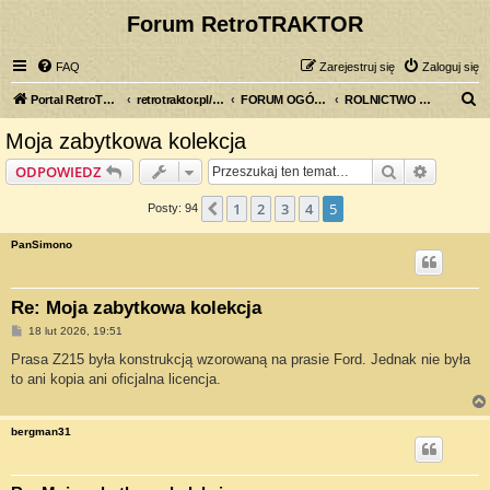
Forum RetroTRAKTOR
FAQ
Zarejestruj się
Zaloguj się
S
Portal RetroTRAKTOR.pl
retrotraktor.pl/forum
FORUM OGÓLNE
ROLNICTWO DAWNIEJ
z
Moja zabytkowa kolekcja
u
Szukaj
Wyszuki
ODPOWIEDZ
k
a
1
2
3
4
5
Poprzednia
Posty: 94
j
PanSimono
Re: Moja zabytkowa kolekcja
P
18 lut 2026, 19:51
o
s
Prasa Z215 była konstrukcją wzorowaną na prasie Ford. Jednak nie była
t
to ani kopia ani oficjalna licencja.
bergman31