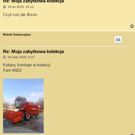
Re: Moja zabytkowa kolekcja
P
18 lut 2026, 20:12
o
s
Czyli coś jak Bizon.
t
Rolnik Kolekcojner
Re: Moja zabytkowa kolekcja
P
04 kwie 2026, 8:27
o
s
Kolejny kombajn w kolekcji
t
Fahr M922