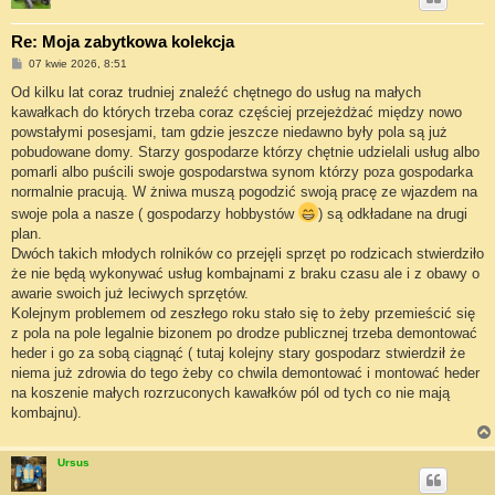
Re: Moja zabytkowa kolekcja
P
07 kwie 2026, 8:51
o
s
Od kilku lat coraz trudniej znaleźć chętnego do usług na małych
t
kawałkach do których trzeba coraz częściej przejeżdżać między nowo
powstałymi posesjami, tam gdzie jeszcze niedawno były pola są już
pobudowane domy. Starzy gospodarze którzy chętnie udzielali usług albo
pomarli albo puścili swoje gospodarstwa synom którzy poza gospodarka
normalnie pracują. W żniwa muszą pogodzić swoją pracę ze wjazdem na
swoje pola a nasze ( gospodarzy hobbystów
) są odkładane na drugi
plan.
Dwóch takich młodych rolników co przejęli sprzęt po rodzicach stwierdziło
że nie będą wykonywać usług kombajnami z braku czasu ale i z obawy o
awarie swoich już leciwych sprzętów.
Kolejnym problemem od zeszłego roku stało się to żeby przemieścić się
z pola na pole legalnie bizonem po drodze publicznej trzeba demontować
heder i go za sobą ciągnąć ( tutaj kolejny stary gospodarz stwierdził że
niema już zdrowia do tego żeby co chwila demontować i montować heder
na koszenie małych rozrzuconych kawałków pól od tych co nie mają
kombajnu).
Ursus