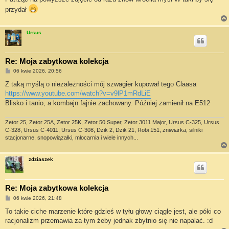
przydał
Ursus
Re: Moja zabytkowa kolekcja
P
06 kwie 2026, 20:56
o
s
Z taką myślą o niezależności mój szwagier kupował tego Claasa
t
https://www.youtube.com/watch?v=v9lP1mRdLiE
Blisko i tanio, a kombajn fajnie zachowany. Później zamienił na E512
Zetor 25, Zetor 25A, Zetor 25K, Zetor 50 Super, Zetor 3011 Major, Ursus C-325, Ursus
C-328, Ursus C-4011, Ursus C-308, Dzik 2, Dzik 21, Robi 151, żniwiarka, silniki
stacjonarne, snopowiązałki, młocarnia i wiele innych...
zdziaszek
Re: Moja zabytkowa kolekcja
P
06 kwie 2026, 21:48
o
s
To takie ciche marzenie które gdzieś w tyłu głowy ciągle jest, ale póki co
t
racjonalizm przemawia za tym żeby jednak zbytnio się nie napalać. :d