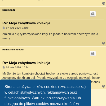
bergman31
Re: Moja zabytkowa kolekcja
P
07 kwie 2026, 14:49
o
s
Zmieniła się tylko wysokość kary za jazdę z hederem szerszym niż 3
t
metry.
Rolnik Kolekcojner
Re: Moja zabytkowa kolekcja
P
08 kwie 2026, 10:24
o
s
Myślę, że ten kombajn chociaż trochę na siebie zarobi, ponieważ jest
t
zakupiony do zbioru soi. Przede wszystkim ze względu na wąski heder.
W żniwa też będą pierwsze próby, żeby jesienią nie było niespodzianek.
Strona ta używa plików cookies (tzw. ciasteczka)
w celach statystycznych, reklamowych oraz
ODPOWIEDZ
funkcjonalnych. Warunki przechowywania lub
1
2
3
4
5
Poprzednia
Posty: 94
dostępu do plików cookies można określić w