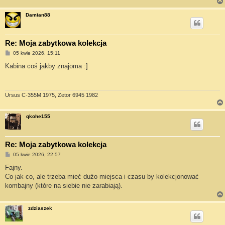
Damian88
Re: Moja zabytkowa kolekcja
P
05 kwie 2026, 15:11
o
s
Kabina coś jakby znajoma :]
t
Ursus C-355M 1975, Zetor 6945 1982
qkohe155
Re: Moja zabytkowa kolekcja
P
05 kwie 2026, 22:57
o
s
Fajny.
t
Co jak co, ale trzeba mieć dużo miejsca i czasu by kolekcjonować
kombajny (które na siebie nie zarabiają).
zdziaszek