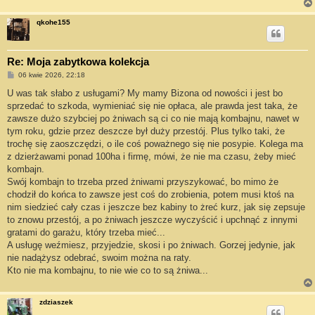
qkohe155
Re: Moja zabytkowa kolekcja
P
06 kwie 2026, 22:18
o
s
U was tak słabo z usługami? My mamy Bizona od nowości i jest bo
t
sprzedać to szkoda, wymieniać się nie opłaca, ale prawda jest taka, że
zawsze dużo szybciej po żniwach są ci co nie mają kombajnu, nawet w
tym roku, gdzie przez deszcze był duży przestój. Plus tylko taki, że
trochę się zaoszczędzi, o ile coś poważnego się nie posypie. Kolega ma
z dzierżawami ponad 100ha i firmę, mówi, że nie ma czasu, żeby mieć
kombajn.
Swój kombajn to trzeba przed żniwami przyszykować, bo mimo że
chodził do końca to zawsze jest coś do zrobienia, potem musi ktoś na
nim siedzieć cały czas i jeszcze bez kabiny to żreć kurz, jak się zepsuje
to znowu przestój, a po żniwach jeszcze wyczyścić i upchnąć z innymi
gratami do garażu, który trzeba mieć...
A usługę weźmiesz, przyjedzie, skosi i po żniwach. Gorzej jedynie, jak
nie nadążysz odebrać, swoim można na raty.
Kto nie ma kombajnu, to nie wie co to są żniwa...
zdziaszek