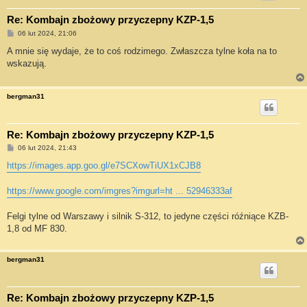
Re: Kombajn zbożowy przyczepny KZP-1,5
P
06 lut 2024, 21:06
o
s
A mnie się wydaje, że to coś rodzimego. Zwłaszcza tylne koła na to
t
wskazują.
bergman31
Re: Kombajn zbożowy przyczepny KZP-1,5
P
06 lut 2024, 21:43
o
s
https://images.app.goo.gl/e7SCXowTiUX1xCJB8
t
https://www.google.com/imgres?imgurl=ht ... 52946333af
Felgi tylne od Warszawy i silnik S-312, to jedyne części róźniące KZB-
1,8 od MF 830.
bergman31
Re: Kombajn zbożowy przyczepny KZP-1,5