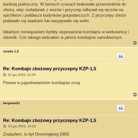
t
bardziej praktyczny. W tamtych czasach brakowało przenośników do
zboża, więc rozładunek z wozów i przyczep odbywał się ręcznie na
spichlerze i poddasza budynków gospodarczych. Z przyczepy zboże
podawało się wiadrami lub nasypywało się worki.
Idealnym rozwiązaniem byłoby wyposażenie kombajnu w workownicę i
zbiornik. Coś takiego widziałem w jakimś kombajnie samobieżnym.
vistula 1,5
Re: Kombajn zbożowy przyczepny KZP-1,5
P
22 gru 2022, 21:03
o
s
Pewnie w jugosłowiańskim kombajnie zmaj
t
bergman31
Re: Kombajn zbożowy przyczepny KZP-1,5
P
23 gru 2022, 13:18
o
s
Znalazłem, to był Dronningborg D950.
t