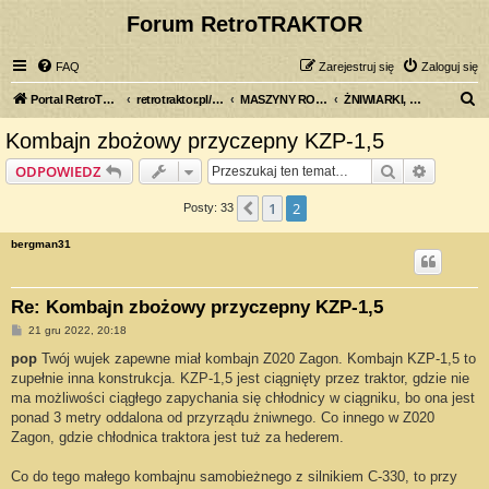
Forum RetroTRAKTOR
FAQ
Zarejestruj się
Zaloguj się
S
Portal RetroTRAKTOR.pl
retrotraktor.pl/forum
MASZYNY ROLNICZE
ŻNIWIARKI, WIĄZAŁKI, KOMBAJNY...
z
Kombajn zbożowy przyczepny KZP-1,5
u
Szukaj
Wyszuki
ODPOWIEDZ
k
a
1
2
Poprzednia
Posty: 33
j
bergman31
Re: Kombajn zbożowy przyczepny KZP-1,5
P
21 gru 2022, 20:18
o
s
pop
Twój wujek zapewne miał kombajn Z020 Zagon. Kombajn KZP-1,5 to
t
zupełnie inna konstrukcja. KZP-1,5 jest ciągnięty przez traktor, gdzie nie
ma możliwości ciągłego zapychania się chłodnicy w ciągniku, bo ona jest
ponad 3 metry oddalona od przyrządu żniwnego. Co innego w Z020
Zagon, gdzie chłodnica traktora jest tuż za hederem.
Co do tego małego kombajnu samobieżnego z silnikiem C-330, to przy