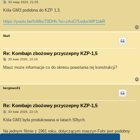
P
30 maja 2024, 21:05
o
s
Köla GM3 podobna do KZP 1,5.
t
https://youtu.be/fxMbvT0DHfc?si=zAuG7LeducWP1obR
Niall
Re: Kombajn zbożowy przyczepny KZP-1,5
P
30 kwie 2026, 10:16
o
s
Masz może informacje co do okresu powstania tej konstrukcji?
t
bergman31
Re: Kombajn zbożowy przyczepny KZP-1,5
P
30 kwie 2026, 22:15
o
s
Köla GM3 była produkowana w latach 50tych.
t
Na jednym filmie z 1961 roku, dotyczącym maszyn Fahr jest podobny
kombajn ale z zbiornikiem ziarna.