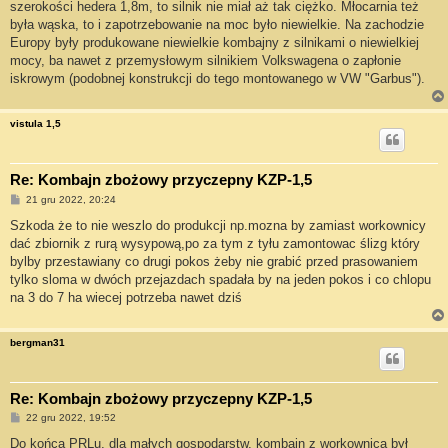
szerokości hedera 1,8m, to silnik nie miał aż tak ciężko. Młocarnia też
była wąska, to i zapotrzebowanie na moc było niewielkie. Na zachodzie
Europy były produkowane niewielkie kombajny z silnikami o niewielkiej
mocy, ba nawet z przemysłowym silnikiem Volkswagena o zapłonie
iskrowym (podobnej konstrukcji do tego montowanego w VW "Garbus").
vistula 1,5
Re: Kombajn zbożowy przyczepny KZP-1,5
P
21 gru 2022, 20:24
o
s
Szkoda że to nie weszlo do produkcji np.mozna by zamiast workownicy
t
dać zbiornik z rurą wysypową,po za tym z tyłu zamontowac ślizg który
bylby przestawiany co drugi pokos żeby nie grabić przed prasowaniem
tylko sloma w dwóch przejazdach spadała by na jeden pokos i co chlopu
na 3 do 7 ha wiecej potrzeba nawet dziś
bergman31
Re: Kombajn zbożowy przyczepny KZP-1,5
P
22 gru 2022, 19:52
o
s
Do końca PRLu, dla małych gospodarstw, kombajn z workownicą był