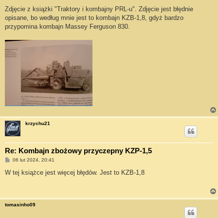
o
s
Zdjęcie z książki "Traktory i kombajny PRL-u". Zdjęcie jest błędnie
t
opisane, bo według mnie jest to kombajn KZB-1,8, gdyż bardzo
przypomina kombajn Massey Ferguson 830.
krzychu21
Re: Kombajn zbożowy przyczepny KZP-1,5
P
06 lut 2024, 20:41
o
s
W tej książce jest więcej błędów. Jest to KZB-1,8
t
tomasinho09