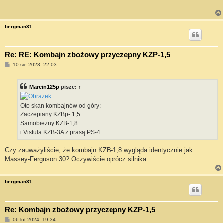
bergman31
Re: RE: Kombajn zbożowy przyczepny KZP-1,5
P
10 sie 2023, 22:03
o
s
t
Marcin125p
pisze:
↑
Oto skan kombajnów od góry:
Zaczepiany KZBp- 1,5
Samobieżny KZB-1,8
i Vistula KZB-3A z prasą PS-4
Czy zauważyliście, że kombajn KZB-1,8 wygląda identycznie jak
Massey-Ferguson 30? Oczywiście oprócz silnika.
bergman31
Re: Kombajn zbożowy przyczepny KZP-1,5
P
06 lut 2024, 19:34