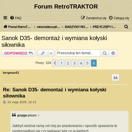
Forum RetroTRAKTOR
FAQ
Zarejestruj się
Zaloguj się
S
Portal RetroTRAKTOR.pl
retrotraktor.pl/forum
MASZYNY ROLNICZE
PRZYCZEPY I WOZY
z
Sanok D35- demontaż i wymiana kołyski
u
siłownika
k
Szukaj
Wyszuki
ODPOWIEDZ
a
j
1
2
3
4
5
6
Poprzednia
Posty: 104
bergman31
Re: Sanok D35- demontaż i wymiana kołyski
siłownika
P
01 maja 2026, 10:12
o
s
t
pzyga
pisze:
↑
Jakbyś widział ramę od niej po piaskowaniu i sposób spawania to
zastanowiłbyś się czy ładować tyle co w kwitach