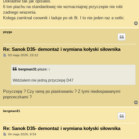
Dokladnie tak jak opisales.
6 ton piachu na standardowej nie wzmacniajnej przyczepie nie robi
zadnego wrazenia.
Kolega zamknal ceownik i laduje po ok 8t. I to nie jeden raz a setki.
pzyga
Re: Sanok D35- demontaż i wymiana kołyski siłownika
P
03 maja 2026, 23:12
o
s
t
bergman31
pisze:
↑
Widziałem nie jedną przyczepę D47
Przyczepę ? Czy ramę po piaskowaniu ? Z tymi niedospawanymi
poprzeczkami ?
bergman31
Re: Sanok D35- demontaż i wymiana kołyski siłownika
P
04 maja 2026, 9:54
o