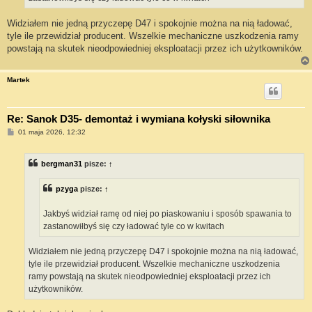
Widziałem nie jedną przyczepę D47 i spokojnie można na nią ładować,
tyle ile przewidział producent. Wszelkie mechaniczne uszkodzenia ramy
powstają na skutek nieodpowiedniej eksploatacji przez ich użytkowników.
Martek
Re: Sanok D35- demontaż i wymiana kołyski siłownika
P
01 maja 2026, 12:32
o
s
t
bergman31
pisze:
↑
pzyga
pisze:
↑
Jakbyś widział ramę od niej po piaskowaniu i sposób spawania to
zastanowiłbyś się czy ładować tyle co w kwitach
Widziałem nie jedną przyczepę D47 i spokojnie można na nią ładować,
tyle ile przewidział producent. Wszelkie mechaniczne uszkodzenia
ramy powstają na skutek nieodpowiedniej eksploatacji przez ich
użytkowników.