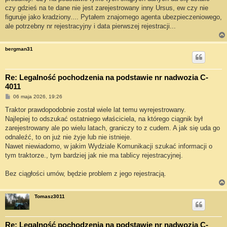
czy gdzieś na te dane nie jest zarejestrowany inny Ursus, ew czy nie
figuruje jako kradziony.... Pytałem znajomego agenta ubezpieczeniowego,
ale potrzebny nr rejestracyjny i data pierwszej rejestracji...
bergman31
Re: Legalność pochodzenia na podstawie nr nadwozia C-
4011
P
06 maja 2026, 19:26
o
s
Traktor prawdopodobnie został wiele lat temu wyrejestrowany.
t
Najlepiej to odszukać ostatniego właściciela, na którego ciągnik był
zarejestrowany ale po wielu latach, graniczy to z cudem. A jak się uda go
odnaleźć, to on już nie żyje lub nie istnieje.
Nawet niewiadomo, w jakim Wydziale Komunikacji szukać informacji o
tym traktorze., tym bardziej jak nie ma tablicy rejestracyjnej.
Bez ciągłości umów, będzie problem z jego rejestracją.
Tomasz3011
Re: Legalność pochodzenia na podstawie nr nadwozia C-