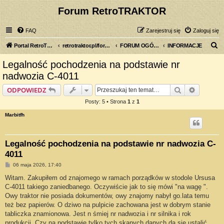
Forum RetroTRAKTOR
FAQ
Zarejestruj się
Zaloguj się
S
Portal RetroTRAKTOR.pl
retrotraktor.pl/forum
FORUM OGÓLNE
INFORMACJE
z
Legalność pochodzenia na podstawie nr
u
nadwozia C-4011
k
Szukaj
Wyszuki
ODPOWIEDZ
a
Posty: 5 • Strona
1
z
1
j
Marbitfh
Legalność pochodzenia na podstawie nr nadwozia C-
4011
P
06 maja 2026, 17:40
o
s
Witam. Zakupiłem od znajomego w ramach porządków w stodole Ursusa
t
C-4011 takiego zaniedbanego. Oczywiście jak to się mówi "na wagę ".
Owy traktor nie posiada dokumentów, owy znajomy nabył go.lata temu
też bez papierów. O dziwo na pulpicie zachowana jest w dobrym stanie
tabliczka znamionowa. Jest n śmiej nr nadwozia i nr silnika i rok
produkcji. Czy na podstawie tylko tych skąpych danych da się ustalić