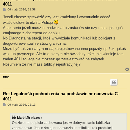
4011
P
06 maja 2026, 21:58
o
s
Jeżeli chcesz sprawdzić czy jest kradziony i ewentualnie oddać
t
właścicielowi to idź na Policję
A tak serio jeżeli masz nr nadwozia to zastanów sie czy masz jakiegoś
znajomego z dostępem do cepiku
Np Diagnosta na stacji, ktoś w wydziale komunikacji lub policjant z
drogówki ewentualnie straż graniczna.
Może być tak że na tym nr są zarejestrowane inne pojazdy np żuk, jakaś
wsk lub przyczepa. Ale to o niczym nie świadczy jeżeli nie widnieje tam
żaden 4011 to legalnie możesz go zarejestrować na zabytek.
Rozumiem że nie masz tablicy rejestracyjnej?
RRC
Re: Legalność pochodzenia na podstawie nr nadwozia C-
4011
P
06 maja 2026, 22:13
o
s
t
Marbitfh
pisze:
↑
O dziwo na pulpicie zachowana jest w dobrym stanie tabliczka
znamionowa. Jest n śmiej nr nadwozia i nr silnika i rok produkcji.