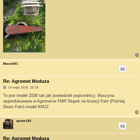
Muran001
Re: Agromet Meduza
P
14 maja 2026, 20:18
o
s
To jest model Z036 tak jak powiedzieli poprzednicy. Maszyna
t
wyprodukowana w Agromecie FMR Słupsk na licencji Fahr (Później
Deutz-Fahr) model KM22.
qkohe155
Re: Agromet Meduza