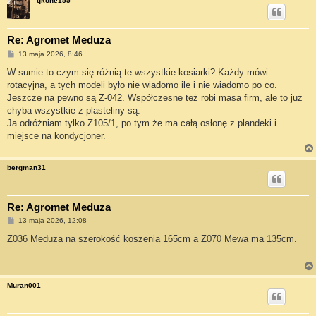
qkohe155
Re: Agromet Meduza
P
13 maja 2026, 8:46
o
s
W sumie to czym się różnią te wszystkie kosiarki? Każdy mówi
t
rotacyjna, a tych modeli było nie wiadomo ile i nie wiadomo po co.
Jeszcze na pewno są Z-042. Współczesne też robi masa firm, ale to już
chyba wszystkie z plasteliny są.
Ja odróżniam tylko Z105/1, po tym że ma całą osłonę z plandeki i
miejsce na kondycjoner.
bergman31
Re: Agromet Meduza
P
13 maja 2026, 12:08
o
s
Z036 Meduza na szerokość koszenia 165cm a Z070 Mewa ma 135cm.
t
Muran001