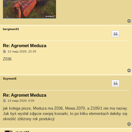
bergman31
Re: Agromet Meduza
P
12 maja 2026, 22:35
o
s
Z036
t
SzymonS
Re: Agromet Meduza
P
13 maja 2026, 0:05
o
s
jak kolega pisze, Meduza ma Z036, Mewa Z070, a Z105/1 nie ma nazwy.
t
Jak byś wysłał zdjęcie swojej kosiarki, to po kilku elementach dałoby się
określić zbliżony rok produkcji