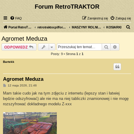
Forum RetroTRAKTOR
FAQ
Zarejestruj się
Zaloguj się
S
Portal RetroTRAKTOR.pl
retrotraktor.pl/forum
MASZYNY ROLNICZE
KOSIARKI
z
Agromet Meduza
u
Szukaj
Wyszuki
ODPOWIEDZ
k
Posty: 9 • Strona
1
z
1
a
Bartekk
j
Agromet Meduza
P
12 maja 2026, 21:46
o
s
Mam takie cudo jak na tym zdjęciu z internetu (lepszy stan i łatwiej
t
będzie odszyfrować) ale nie ma na niej tabliczki znamionowej i nie mogę
rozszyfrować dokładnego modelu Z-xxx