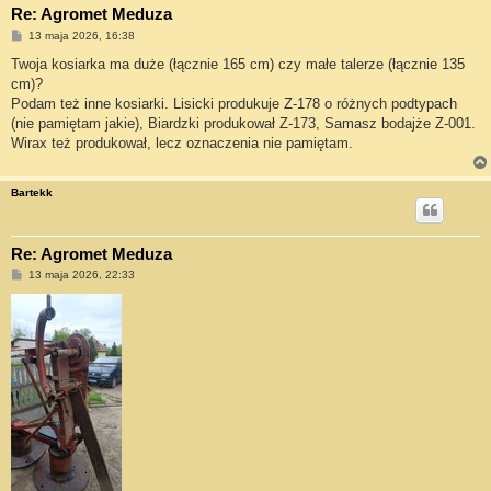
Re: Agromet Meduza
P
13 maja 2026, 16:38
o
s
Twoja kosiarka ma duże (łącznie 165 cm) czy małe talerze (łącznie 135
t
cm)?
Podam też inne kosiarki. Lisicki produkuje Z-178 o różnych podtypach
(nie pamiętam jakie), Biardzki produkował Z-173, Samasz bodajże Z-001.
Wirax też produkował, lecz oznaczenia nie pamiętam.
Bartekk
Re: Agromet Meduza
P
13 maja 2026, 22:33
o
s
t