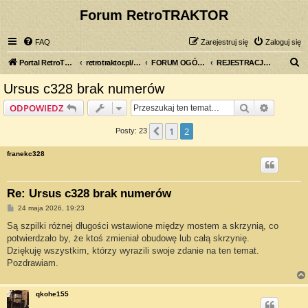
Forum RetroTRAKTOR
FAQ
Zarejestruj się
Zaloguj się
S
Portal RetroTRAKTOR.pl
retrotraktor.pl/forum
FORUM OGÓLNE
REJESTRACJA I ASPEKTY PRAWNE
z
Ursus c328 brak numerów
u
Szukaj
Wyszuki
ODPOWIEDZ
k
a
1
2
Poprzednia
Posty: 23
j
franekc328
Re: Ursus c328 brak numerów
P
24 maja 2026, 19:23
o
s
Są szpilki różnej długości wstawione między mostem a skrzynią, co
t
potwierdzało by, że ktoś zmieniał obudowę lub całą skrzynię.
Dziękuję wszystkim, którzy wyrazili swoje zdanie na ten temat.
Pozdrawiam.
qkohe155