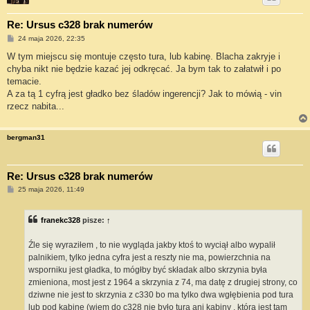
Re: Ursus c328 brak numerów
P
24 maja 2026, 22:35
o
s
W tym miejscu się montuje często tura, lub kabinę. Blacha zakryje i
t
chyba nikt nie będzie kazać jej odkręcać. Ja bym tak to załatwił i po
temacie.
A za tą 1 cyfrą jest gładko bez śladów ingerencji? Jak to mówią - vin
rzecz nabita...
bergman31
Re: Ursus c328 brak numerów
P
25 maja 2026, 11:49
o
s
t
franekc328
pisze:
↑
Źle się wyraziłem , to nie wygląda jakby ktoś to wyciął albo wypalił
palnikiem, tylko jedna cyfra jest a reszty nie ma, powierzchnia na
wsporniku jest gładka, to mógłby być składak albo skrzynia była
zmieniona, most jest z 1964 a skrzynia z 74, ma datę z drugiej strony, co
dziwne nie jest to skrzynia z c330 bo ma tylko dwa wgłębienia pod tura
lub pod kabinę (wiem do c328 nie było tura ani kabiny , która jest tam