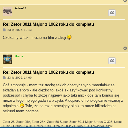
Adam03
Re: Zetor 3011 Major z 1962 roku do kompletu
P
23 lip 2026, 12:13
o
s
Czekamy w takim razie na film z akcji
t
Ursus
Re: Zetor 3011 Major z 1962 roku do kompletu
P
23 lip 2026, 14:00
o
s
Coś zmontuje - mam też trochę takich chaotycznych materiałów ze
t
składania sporo - ale ciężko to jakoś sklasyfikować pod konkretny
podzespół i chyba to złożę najpierw jako taki mix - coś tam komuś się
może z tego mojego gadania przyda. A dopiero chronologicznie wrzucę z
odpalenia
Tyle, że na razie pracujący silnik to może kilkadziesiąt
sekund mam nagrane.
Zetor 25, Zetor 25A, Zetor 25K, Zetor 50 Super, Zetor 3011 Major, Ursus C-325, Ursus
C-328, Ursus C-4011, Ursus C-308, Dzik 2, Dzik 21, Robi 151, żniwiarka, silniki