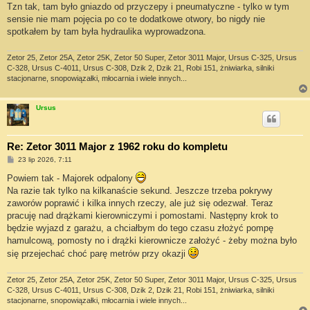
s
Tzn tak, tam było gniazdo od przyczepy i pneumatyczne - tylko w tym
t
sensie nie mam pojęcia po co te dodatkowe otwory, bo nigdy nie
spotkałem by tam była hydraulika wyprowadzona.
Zetor 25, Zetor 25A, Zetor 25K, Zetor 50 Super, Zetor 3011 Major, Ursus C-325, Ursus
C-328, Ursus C-4011, Ursus C-308, Dzik 2, Dzik 21, Robi 151, żniwiarka, silniki
stacjonarne, snopowiązałki, młocarnia i wiele innych...
Ursus
Re: Zetor 3011 Major z 1962 roku do kompletu
P
23 lip 2026, 7:11
o
s
Powiem tak - Majorek odpalony
t
Na razie tak tylko na kilkanaście sekund. Jeszcze trzeba pokrywy
zaworów poprawić i kilka innych rzeczy, ale już się odezwał. Teraz
pracuję nad drążkami kierowniczymi i pomostami. Następny krok to
będzie wyjazd z garażu, a chciałbym do tego czasu złożyć pompę
hamulcową, pomosty no i drążki kierownicze założyć - żeby można było
się przejechać choć parę metrów przy okazji
Zetor 25, Zetor 25A, Zetor 25K, Zetor 50 Super, Zetor 3011 Major, Ursus C-325, Ursus
C-328, Ursus C-4011, Ursus C-308, Dzik 2, Dzik 21, Robi 151, żniwiarka, silniki
stacjonarne, snopowiązałki, młocarnia i wiele innych...