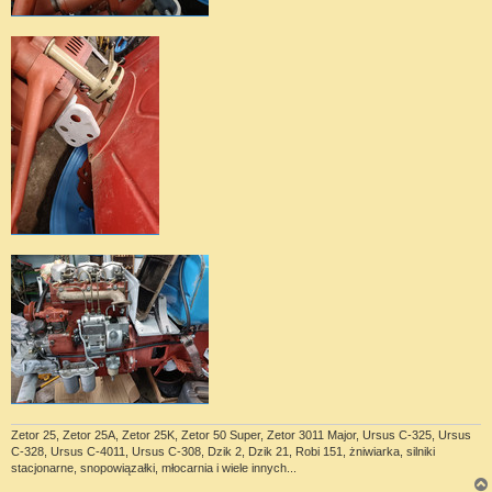
Zetor 25, Zetor 25A, Zetor 25K, Zetor 50 Super, Zetor 3011 Major, Ursus C-325, Ursus
C-328, Ursus C-4011, Ursus C-308, Dzik 2, Dzik 21, Robi 151, żniwiarka, silniki
stacjonarne, snopowiązałki, młocarnia i wiele innych...