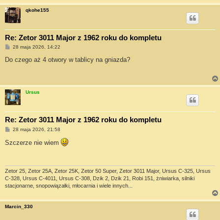
qkohe155
Re: Zetor 3011 Major z 1962 roku do kompletu
P
28 maja 2026, 14:22
o
s
Do czego aż 4 otwory w tablicy na gniazda?
t
Ursus
Re: Zetor 3011 Major z 1962 roku do kompletu
P
28 maja 2026, 21:58
o
s
Szczerze nie wiem
t
Zetor 25, Zetor 25A, Zetor 25K, Zetor 50 Super, Zetor 3011 Major, Ursus C-325, Ursus
C-328, Ursus C-4011, Ursus C-308, Dzik 2, Dzik 21, Robi 151, żniwiarka, silniki
stacjonarne, snopowiązałki, młocarnia i wiele innych...
Marcin_330