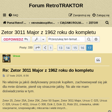
Forum RetroTRAKTOR
FAQ
Zarejestruj się
Zaloguj się
S
Portal RetroTRAKTOR.pl
retrotraktor.pl/forum
CIĄGNIKI ROLNICZE
ZETOR
z
Zetor 3011 Major z 1962 roku do kompletu
u
Szukaj
Wyszuki
ODPOWIEDZ
k
a
Strona
17
z
17
1
13
14
15
16
17
Poprzednia
Posty: 330
…
j
Ursus
Re: Zetor 3011 Major z 1962 roku do kompletu
P
17 kwie 2026, 8:56
o
s
No właśnie ja jakiś dedykowany proszek kupiłem, zachowowywał się jak
t
dla mnie dziwnie, pienił się strasznie jakby. No ale nie mam
doświadczenia w tym.
Zetor 25, Zetor 25A, Zetor 25K, Zetor 50 Super, Zetor 3011 Major, Ursus C-325, Ursus
C-328, Ursus C-4011, Ursus C-308, Dzik 2, Dzik 21, Robi 151, żniwiarka, silniki
stacjonarne, snopowiązałki, młocarnia i wiele innych...