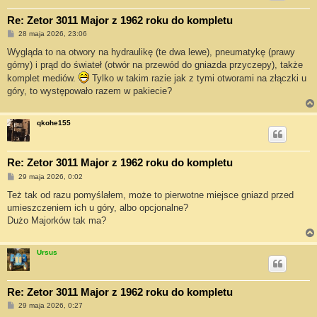
Re: Zetor 3011 Major z 1962 roku do kompletu
P
28 maja 2026, 23:06
o
s
Wygląda to na otwory na hydraulikę (te dwa lewe), pneumatykę (prawy
t
górny) i prąd do świateł (otwór na przewód do gniazda przyczepy), także
komplet mediów.
Tylko w takim razie jak z tymi otworami na złączki u
góry, to występowało razem w pakiecie?
qkohe155
Re: Zetor 3011 Major z 1962 roku do kompletu
P
29 maja 2026, 0:02
o
s
Też tak od razu pomyślałem, może to pierwotne miejsce gniazd przed
t
umieszczeniem ich u góry, albo opcjonalne?
Dużo Majorków tak ma?
Ursus
Re: Zetor 3011 Major z 1962 roku do kompletu
P
29 maja 2026, 0:27
o