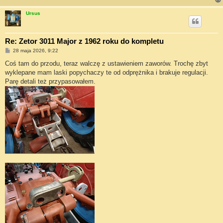
Ursus
Re: Zetor 3011 Major z 1962 roku do kompletu
P
28 maja 2026, 9:22
o
s
Coś tam do przodu, teraz walczę z ustawieniem zaworów. Trochę zbyt
t
wyklepane mam laski popychaczy te od odprężnika i brakuje regulacji.
Parę detali też przypasowałem.