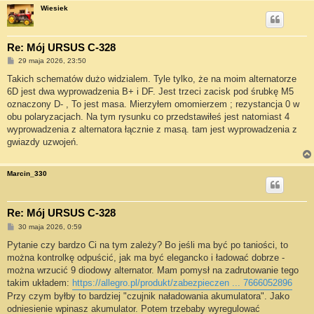
Wiesiek
Re: Mój URSUS C-328
P
29 maja 2026, 23:50
o
s
Takich schematów dużo widzialem. Tyle tylko, że na moim alternatorze
t
6D jest dwa wyprowadzenia B+ i DF. Jest trzeci zacisk pod śrubkę M5
oznaczony D- , To jest masa. Mierzyłem omomierzem ; rezystancja 0 w
obu polaryzacjach. Na tym rysunku co przedstawiłeś jest natomiast 4
wyprowadzenia z alternatora łącznie z masą. tam jest wyprowadzenia z
gwiazdy uzwojeń.
Marcin_330
Re: Mój URSUS C-328
P
30 maja 2026, 0:59
o
s
Pytanie czy bardzo Ci na tym zależy? Bo jeśli ma być po taniości, to
t
można kontrolkę odpuścić, jak ma być elegancko i ładować dobrze -
można wrzucić 9 diodowy alternator. Mam pomysł na zadrutowanie tego
takim układem:
https://allegro.pl/produkt/zabezpieczen ... 7666052896
Przy czym byłby to bardziej "czujnik naładowania akumulatora". Jako
odniesienie wpinasz akumulator. Potem trzebaby wyregulować