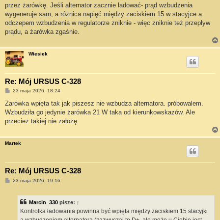
przez żarówkę. Jeśli alternator zacznie ładować- prąd wzbudzenia
wygeneruje sam, a różnica napięć między zaciskiem 15 w stacyjce a
odczepem wzbudzenia w regulatorze zniknie - więc zniknie też przepływ
prądu, a żarówka zgaśnie.
Wiesiek
Re: Mój URSUS C-328
P
23 maja 2026, 18:24
o
s
Zarówka wpięta tak jak piszesz nie wzbudza alternatora. próbowalem.
t
Wzbudziła go jedynie żarówka 21 W taka od kierunkowskazów. Ale
przecież takiej nie założę.
Martek
Re: Mój URSUS C-328
P
23 maja 2026, 19:16
o
s
t
Marcin_330
pisze:
↑
Kontrolka ładowania powinna być wpięta między zaciskiem 15 stacyjki