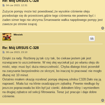
Re: Mój URSUS C-328
P
04 cze 2023, 12:31
o
s
Zużycie pompy może też powodować,że wysokie ciśnienie oleju
t
przedostaje się do przestrzeni,gdzie tego ciśnienia nie powinno być i
żaden simer tego nie utrzyma.Smarowanie wałka napędowego pompy jest
zawsze po stronie ssącej.
Wiesiek
Re: Mój URSUS C-328
P
06 cze 2023, 23:10
o
s
Dzięki za rady. Rozbiorę ją tak czy tak, bo ciekaw jestem jak jest
t
rozwiązane to uszczelnienie. W niej olej wyciekał już po wlaniu oleju do
miski, więc musi być duża nieszczelność. Chyba dlatego ktoś przerobił
na zasysanie bezpośrednio ze skrzyni, bo inaczej to pracować nie mogło
dłużej niż 10 minut.
Ostatnio miałem okazję rozebrać pompę olejową silnika C328.Dało się ją
naprawić. Miała luz na klinie osadzającym zębatkę. Pewnie niedługo by
jeszcze popracowała bo klin był już cienki. dobrałem kliny i wymieniłem
na drugiej zębatce od sekcji filtrowania. Teraz już pracuje i daje dobre
ciśnienie.