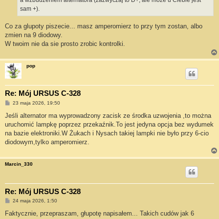
a wzbudzeniem alternatora (zazwyczaj to D+, ale może u Ciebie jest
sam +).
Co za glupoty piszecie... masz amperomierz to przy tym zostan, albo
zmien na 9 diodowy.
W twoim nie da sie prosto zrobic kontrolki.
pop
Re: Mój URSUS C-328
P
23 maja 2026, 19:50
o
s
Jeśli alternator ma wyprowadzony zacisk ze środka uzwojenia ,to można
t
uruchomić lampkę poprzez przekaźnik.To jest jedyna opcja bez wydumek
na bazie elektroniki.W Żukach i Nysach takiej lampki nie było przy 6-cio
diodowym,tylko amperomierz.
Marcin_330
Re: Mój URSUS C-328
P
24 maja 2026, 1:50
o
s
Faktycznie, przepraszam, głupotę napisałem... Takich cudów jak 6
t