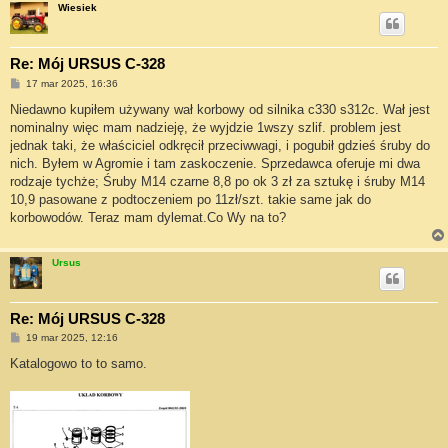
Wiesiek
Re: Mój URSUS C-328
P
17 mar 2025, 16:36
o
s
Niedawno kupiłem używany wał korbowy od silnika c330 s312c. Wał jest
t
nominalny więc mam nadzieję, że wyjdzie 1wszy szlif. problem jest
jednak taki, że właściciel odkręcił przeciwwagi, i pogubił gdzieś śruby do
nich. Byłem w Agromie i tam zaskoczenie. Sprzedawca oferuje mi dwa
rodzaje tychże; Śruby M14 czarne 8,8 po ok 3 zł za sztukę i śruby M14
10,9 pasowane z podtoczeniem po 11zł/szt. takie same jak do
korbowodów. Teraz mam dylemat.Co Wy na to?
Ursus
Re: Mój URSUS C-328
P
19 mar 2025, 12:16
o
s
Katalogowo to to samo.
t