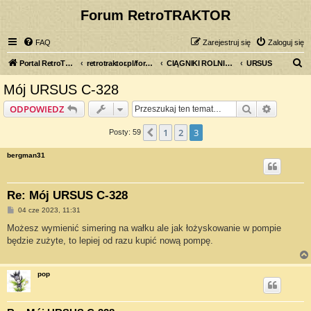
Forum RetroTRAKTOR
FAQ
Zarejestruj się
Zaloguj się
S
Portal RetroTRAKTOR.pl
retrotraktor.pl/forum
CIĄGNIKI ROLNICZE
URSUS
z
Mój URSUS C-328
u
Szukaj
Wyszuki
ODPOWIEDZ
k
a
1
2
3
Poprzednia
Posty: 59
j
bergman31
Re: Mój URSUS C-328
P
04 cze 2023, 11:31
o
s
Możesz wymienić simering na wałku ale jak łożyskowanie w pompie
t
będzie zużyte, to lepiej od razu kupić nową pompę.
pop