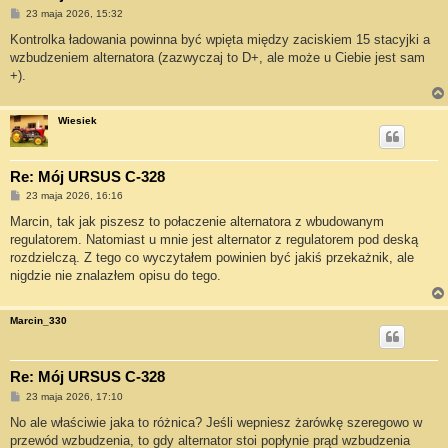
P
23 maja 2026, 15:32
o
s
Kontrolka ładowania powinna być wpięta między zaciskiem 15 stacyjki a
t
wzbudzeniem alternatora (zazwyczaj to D+, ale może u Ciebie jest sam
+).
Wiesiek
Re: Mój URSUS C-328
P
23 maja 2026, 16:16
o
s
Marcin, tak jak piszesz to połaczenie alternatora z wbudowanym
t
regulatorem. Natomiast u mnie jest alternator z regulatorem pod deską
rozdzielczą. Z tego co wyczytałem powinien być jakiś przekażnik, ale
nigdzie nie znalazłem opisu do tego.
Marcin_330
Re: Mój URSUS C-328
P
23 maja 2026, 17:10
o
s
No ale właściwie jaka to różnica? Jeśli wepniesz żarówkę szeregowo w
t
przewód wzbudzenia, to gdy alternator stoi popłynie prąd wzbudzenia