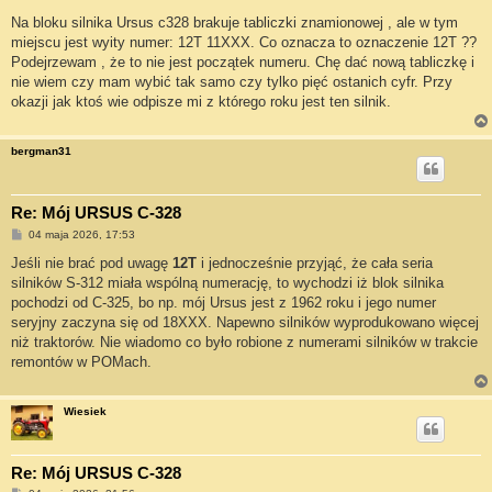
o
s
Na bloku silnika Ursus c328 brakuje tabliczki znamionowej , ale w tym
t
miejscu jest wyity numer: 12T 11XXX. Co oznacza to oznaczenie 12T ??
Podejrzewam , że to nie jest początek numeru. Chę dać nową tabliczkę i
nie wiem czy mam wybić tak samo czy tylko pięć ostanich cyfr. Przy
okazji jak ktoś wie odpisze mi z którego roku jest ten silnik.
bergman31
Re: Mój URSUS C-328
P
04 maja 2026, 17:53
o
s
Jeśli nie brać pod uwagę
12T
i jednocześnie przyjąć, że cała seria
t
silników S-312 miała wspólną numerację, to wychodzi iż blok silnika
pochodzi od C-325, bo np. mój Ursus jest z 1962 roku i jego numer
seryjny zaczyna się od 18XXX. Napewno silników wyprodukowano więcej
niż traktorów. Nie wiadomo co było robione z numerami silników w trakcie
remontów w POMach.
Wiesiek
Re: Mój URSUS C-328