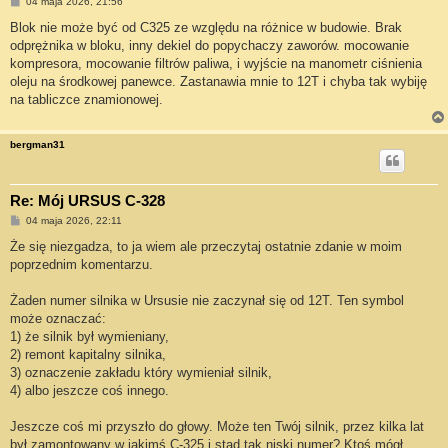
P
04 maja 2026, 21:56
o
s
Blok nie może być od C325 ze względu na różnice w budowie. Brak
t
odprężnika w bloku, inny dekiel do popychaczy zaworów. mocowanie
kompresora, mocowanie filtrów paliwa, i wyjście na manometr ciśnienia
oleju na środkowej panewce. Zastanawia mnie to 12T i chyba tak wybiję
na tabliczce znamionowej.
bergman31
Re: Mój URSUS C-328
P
04 maja 2026, 22:11
o
s
Że się niezgadza, to ja wiem ale przeczytaj ostatnie zdanie w moim
t
poprzednim komentarzu.
Żaden numer silnika w Ursusie nie zaczynał się od 12T. Ten symbol
może oznaczać:
1) że silnik był wymieniany,
2) remont kapitalny silnika,
3) oznaczenie zakładu który wymieniał silnik,
4) albo jeszcze coś innego.
Jeszcze coś mi przyszło do głowy. Może ten Twój silnik, przez kilka lat
był zamontowany w jakimś C-325 i stąd tak niski numer? Ktoś mógł