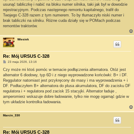
usunąć tabliczkę i nabić na bloku numer silnika, taki jak był w dowodzie
rejestracyjnym. Podczas następnego remontu kapitalnego, trafił do
Twojego C-328 razem z tym numerem. To by tłumaczyło niski numer i
brak tabliczki na silniku. Różne cuda działy się w POMach podczas
remontów traktorów.
Wiesiek
Re: Mój URSUS C-328
P
23 maja 2026, 13:16
o
s
Czy może mi ktoś pomóc w temacie podłączenia alternatora. Otóż jest
t
alternator 6 diodowy, typ 6D i z niego wyprowadzone końcówki: B+ i DF.
Reggulator natomiast jest przykręcony do masy i ma wyprowadzenia + i
DF. Podłaczyłem B+ alternatora do plusa akumulatora, DF do zacisku DF
regulatora i + regulatora pod zacisk 15 stacyjki. Alternator ładuje ,
amperomierz wskazuje dobre ładowanie, tylko nie mogę ogarnąć gdzie w
tym układzie kontrolka ładowania.
Marcin_330
Re: Mój URSUS C-328