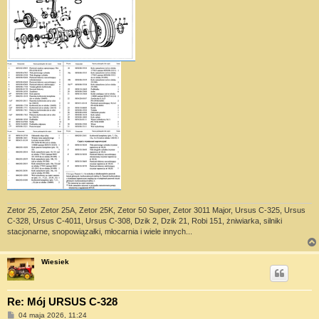
Zetor 25, Zetor 25A, Zetor 25K, Zetor 50 Super, Zetor 3011 Major, Ursus C-325, Ursus
C-328, Ursus C-4011, Ursus C-308, Dzik 2, Dzik 21, Robi 151, żniwiarka, silniki
stacjonarne, snopowiązałki, młocarnia i wiele innych...
Wiesiek
Re: Mój URSUS C-328
P
04 maja 2026, 11:24