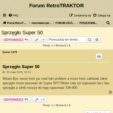
Forum RetroTRAKTOR
FAQ
Zarejestruj się
Zaloguj się
S
Portal RetroTRAKTOR.pl
retrotraktor.pl/forum
FORUM OGÓLNE
POSZUKIWANY, POSZUKIWANA
z
Sprzęgło Super 50
u
Szukaj
Wyszuki
ODPOWIEDZ
k
Posty: 1 • Strona
1
z
1
a
Daniel 1978
j
Sprzęgło Super 50
P
30 maja 2026, 16:10
o
s
Witam.Byc moze ktoś juz mial taki problem a moze ktoś zakładał.Jakie
t
sprzęgło moze pasować do Supra 50???Mam cały tył suprowski lecz bez
sprzęgła a silnik muszę do tego spasować SW-400..
ODPOWIEDZ
Posty: 1 • Strona
1
z
1