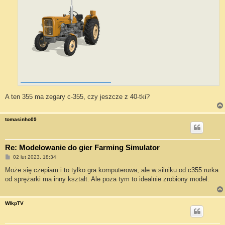
A ten 355 ma zegary c-355, czy jeszcze z 40-tki?
tomasinho09
Re: Modelowanie do gier Farming Simulator
P
02 lut 2023, 18:34
o
s
Może się czepiam i to tylko gra komputerowa, ale w silniku od c355 rurka
t
od sprężarki ma inny kształt. Ale poza tym to idealnie zrobiony model.
WlkpTV