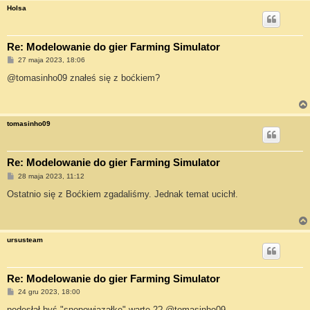
Holsa
Re: Modelowanie do gier Farming Simulator
P
27 maja 2023, 18:06
o
s
@tomasinho09 znałeś się z boćkiem?
t
tomasinho09
Re: Modelowanie do gier Farming Simulator
P
28 maja 2023, 11:12
o
s
Ostatnio się z Boćkiem zgadaliśmy. Jednak temat ucichł.
t
ursusteam
Re: Modelowanie do gier Farming Simulator
P
24 gru 2023, 18:00
o
s
podesłał byś "snopowiązałke" warte 2? @tomasinho09