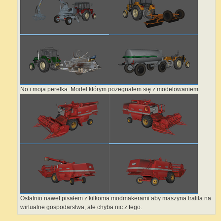
No i moja perełka. Model którym pożegnałem się z modelowaniem.
Ostatnio nawet pisałem z kilkoma modmakerami aby maszyna trafiła na
wirtualne gospodarstwa, ale chyba nic z tego.