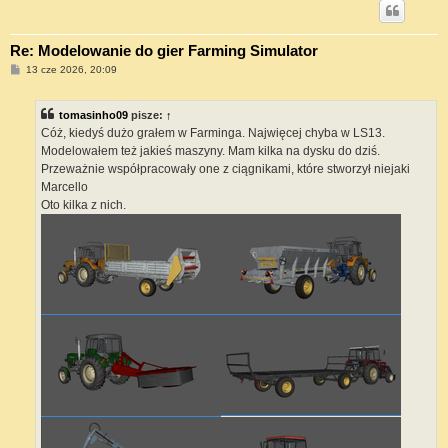
Re: Modelowanie do gier Farming Simulator
P
13 cze 2026, 20:09
o
s
t
tomasinho09
pisze:
↑
Cóż, kiedyś dużo grałem w Farminga. Najwięcej chyba w LS13.
Modelowałem też jakieś maszyny. Mam kilka na dysku do dziś.
Przeważnie współpracowały one z ciągnikami, które stworzył niejaki
Marcello
Oto kilka z nich.