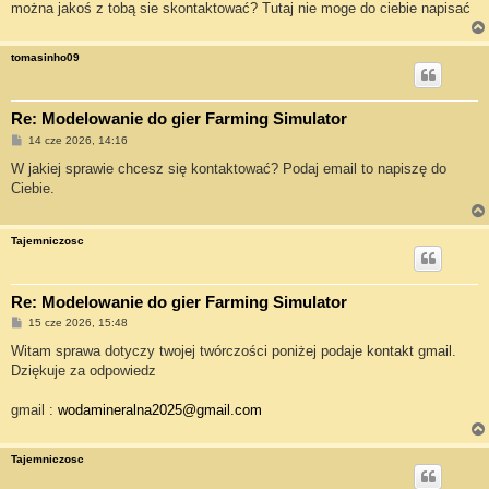
można jakoś z tobą sie skontaktować? Tutaj nie moge do ciebie napisać
tomasinho09
Re: Modelowanie do gier Farming Simulator
P
14 cze 2026, 14:16
o
s
W jakiej sprawie chcesz się kontaktować? Podaj email to napiszę do
t
Ciebie.
Tajemniczosc
Re: Modelowanie do gier Farming Simulator
P
15 cze 2026, 15:48
o
s
Witam sprawa dotyczy twojej twórczości poniżej podaje kontakt gmail.
t
Dziękuje za odpowiedz
gmail :
wodamineralna2025@gmail.com
Tajemniczosc