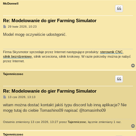
McDonnell
Re: Modelowanie do gier Farming Simulator
P
29 kwie 2026, 10:23
o
s
Model mogę oczywiście udostępnić.
t
Firma Skysmotor sprzedaje przez Internet następujące produkty:
sterownik CNC
,
silnik bezrdzeniowy
, silnik wrzeciona, silnik krokowy. W razie potrzeby można je nabyć
przez Internet.
Tajemniczosc
Re: Modelowanie do gier Farming Simulator
P
13 cze 2026, 13:13
o
s
witam można dostać kontakt jakiś typu discord lub inną aplikacje? Nie
t
mogę tutaj do ciebie Tomashino09 napisać @tomasinho09
Ostatnio zmieniony 13 cze 2026, 13:27 przez
Tajemniczosc
, łącznie zmieniany 1 raz.
Tajemniczosc