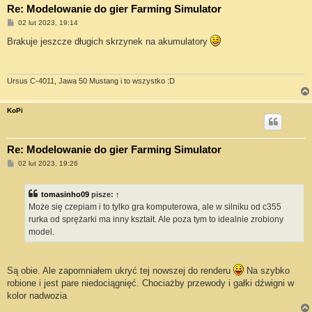
Re: Modelowanie do gier Farming Simulator
P
02 lut 2023, 19:14
o
s
Brakuje jeszcze długich skrzynek na akumulatory
t
Ursus C-4011, Jawa 50 Mustang i to wszystko :D
KoPi
Re: Modelowanie do gier Farming Simulator
P
02 lut 2023, 19:26
o
s
t
tomasinho09
pisze:
↑
Może się czepiam i to tylko gra komputerowa, ale w silniku od c355
rurka od sprężarki ma inny kształt. Ale poza tym to idealnie zrobiony
model.
Są obie. Ale zapomniałem ukryć tej nowszej do renderu
Na szybko
robione i jest pare niedociągnięć. Chociażby przewody i gałki dźwigni w
kolor nadwozia