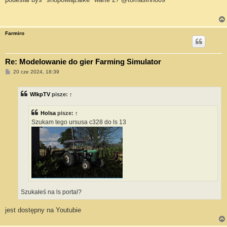
t
Farmiro
Re: Modelowanie do gier Farming Simulator
P
20 cze 2024, 18:39
o
s
t
WlkpTV
pisze:
↑
Holsa
pisze:
↑
Szukam tego ursusa c328 do ls 13
Szukałeś na ls portal?
jest dostępny na Youtubie