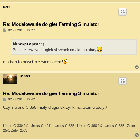
KoPi
Re: Modelowanie do gier Farming Simulator
P
02 lut 2023, 19:27
o
s
t
WlkpTV
pisze:
↑
Brakuje jeszcze długich skrzynek na akumulatory
a o tym to nawet nie wiedziałem
Denzel
Re: Modelowanie do gier Farming Simulator
P
02 lut 2023, 19:42
o
s
Czy zielone C-355 miały długie skrzynki na akumulatory?
t
Ursus C-330 2X , Ursus C-4011 , Ursus C-355 , Ursus C-360 2X , Ursus C-385 , Zetor
25K, Zetor 25 A