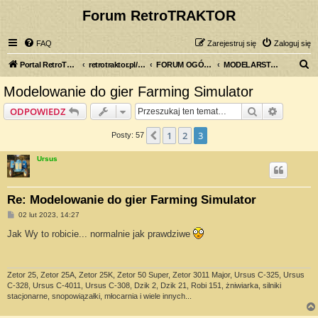
Forum RetroTRAKTOR
FAQ
Zarejestruj się
Zaloguj się
S
Portal RetroTRAKTOR.pl
retrotraktor.pl/forum
FORUM OGÓLNE
MODELARSTWO
z
Modelowanie do gier Farming Simulator
u
Szukaj
Wyszuki
ODPOWIEDZ
k
a
1
2
3
Poprzednia
Posty: 57
j
Ursus
Re: Modelowanie do gier Farming Simulator
P
02 lut 2023, 14:27
o
s
Jak Wy to robicie... normalnie jak prawdziwe
t
Zetor 25, Zetor 25A, Zetor 25K, Zetor 50 Super, Zetor 3011 Major, Ursus C-325, Ursus
C-328, Ursus C-4011, Ursus C-308, Dzik 2, Dzik 21, Robi 151, żniwiarka, silniki
stacjonarne, snopowiązałki, młocarnia i wiele innych...