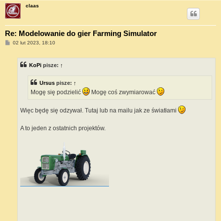
claas
Re: Modelowanie do gier Farming Simulator
P
02 lut 2023, 18:10
o
s
t
KoPi
pisze:
↑
Ursus
pisze:
↑
Mogę się podzielić
Mogę coś zwymiarować
Więc będę się odzywał. Tutaj lub na mailu jak ze światłami
A to jeden z ostatnich projektów.