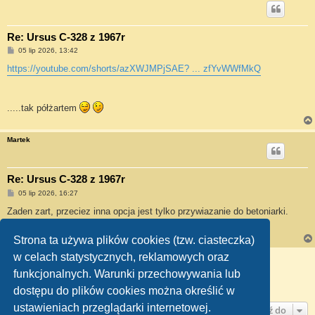
Re: Ursus C-328 z 1967r
P
05 lip 2026, 13:42
o
s
https://youtube.com/shorts/azXWJMPjSAE? ... zfYvWWfMkQ
t
.....tak półżartem
Martek
Re: Ursus C-328 z 1967r
P
05 lip 2026, 16:27
o
s
Zaden zart, przeciez inna opcja jest tylko przywiazanie do betoniarki.
t
Sam tak robilem z betoniarka. Recznie nie ma szans.
Strona ta używa plików cookies (tzw. ciasteczka)
w celach statystycznych, reklamowych oraz
ODPOWIEDZ
funkcjonalnych. Warunki przechowywania lub
Strona
10
z
10
1
6
7
8
9
10
Poprzednia
Posty: 183
…
dostępu do plików cookies można określić w
ustawieniach przeglądarki internetowej.
Przejdź do