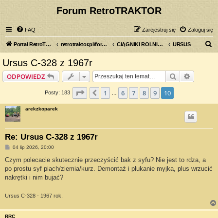
Forum RetroTRAKTOR
FAQ
Zarejestruj się
Zaloguj się
S
Portal RetroTRAKTOR.pl
retrotraktor.pl/forum
CIĄGNIKI ROLNICZE
URSUS
z
Ursus C-328 z 1967r
u
Szukaj
Wyszuki
ODPOWIEDZ
k
a
Strona
10
z
10
1
6
7
8
9
10
Poprzednia
Posty: 183
…
j
arekzkoparek
Re: Ursus C-328 z 1967r
P
04 lip 2026, 20:00
o
s
Czym polecacie skutecznie przeczyścić bak z syfu? Nie jest to rdza, a
t
po prostu syf piach/ziemia/kurz. Demontaż i płukanie myjką, plus wrzucić
nakrętki i nim bujać?
Ursus C-328 - 1967 rok.
RRC