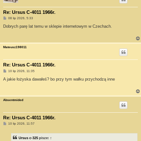
Re: Ursus C-4011 1966r.
P
08 lip 2026, 5:33
o
s
Dobrych parę lat temu w sklepie internetowym w Czechach.
t
Mateusz198011
Re: Ursus C-4011 1966r.
P
10 lip 2026, 11:35
o
s
A jakie łożyska dawałeś? bo przy tym wałku przychodzą inne
t
Absentmided
Re: Ursus C-4011 1966r.
P
10 lip 2026, 11:57
o
s
t
Ursus c-325
pisze:
↑