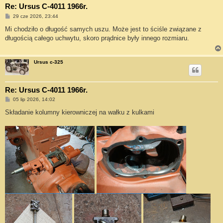
Re: Ursus C-4011 1966r.
P
29 cze 2026, 23:44
o
s
Mi chodziło o długość samych uszu. Może jest to ściśle związane z
t
długością całego uchwytu, skoro prądnice były innego rozmiaru.
Ursus c-325
Re: Ursus C-4011 1966r.
P
05 lip 2026, 14:02
o
s
Składanie kolumny kierowniczej na wałku z kulkami
t