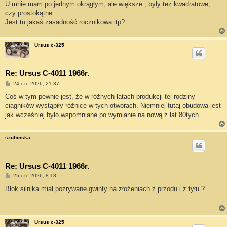
U mnie mam po jednym okrągłym, ale większe , były tez kwadratowe,
czy prostokątne....
Jest tu jakaś zasadność rocznikowa itp?
Ursus c-325
Re: Ursus C-4011 1966r.
P
24 cze 2026, 21:37
o
s
Coś w tym pewnie jest, że w różnych latach produkcji tej rodziny
t
ciągników wystąpiły różnice w tych otworach. Niemniej tutaj obudowa jest
jak wcześniej było wspomniane po wymianie na nową z lat 80tych.
szubinska
Re: Ursus C-4011 1966r.
P
25 cze 2026, 8:18
o
s
Blok silnika miał pozrywane gwinty na złożeniach z przodu i z tyłu ?
t
Ursus c-325