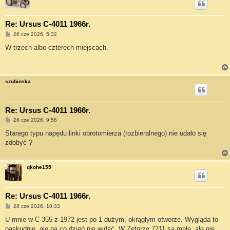
Re: Ursus C-4011 1966r.
P
26 cze 2026, 5:32
o
s
W trzech albo czterech miejscach.
t
szubinska
Re: Ursus C-4011 1966r.
P
26 cze 2026, 9:56
o
s
Starego typu napędu linki obrotomierza (rozbieralnego) nie udało się
t
zdobyć ?
qkohe155
Re: Ursus C-4011 1966r.
P
28 cze 2026, 10:33
o
s
U mnie w C-355 z 1972 jest po 1 dużym, okrągłym otworze. Wygląda to
t
paskudnie, ale na co dzień nie widać. W Zetorze 7211 są małe, ale nie