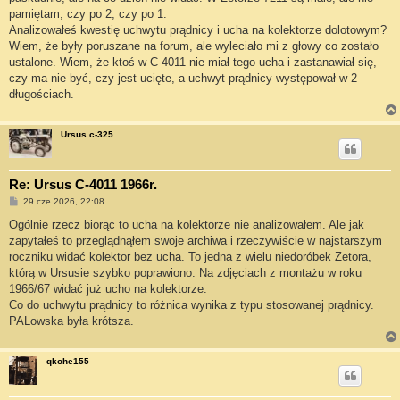
pamiętam, czy po 2, czy po 1.
Analizowałeś kwestię uchwytu prądnicy i ucha na kolektorze dolotowym?
Wiem, że były poruszane na forum, ale wyleciało mi z głowy co zostało
ustalone. Wiem, że ktoś w C-4011 nie miał tego ucha i zastanawiał się,
czy ma nie być, czy jest ucięte, a uchwyt prądnicy występował w 2
długościach.
Ursus c-325
Re: Ursus C-4011 1966r.
P
29 cze 2026, 22:08
o
s
Ogólnie rzecz biorąc to ucha na kolektorze nie analizowałem. Ale jak
t
zapytałeś to przeglądnąłem swoje archiwa i rzeczywiście w najstarszym
roczniku widać kolektor bez ucha. To jedna z wielu niedoróbek Zetora,
którą w Ursusie szybko poprawiono. Na zdjęciach z montażu w roku
1966/67 widać już ucho na kolektorze.
Co do uchwytu prądnicy to różnica wynika z typu stosowanej prądnicy.
PALowska była krótsza.
qkohe155