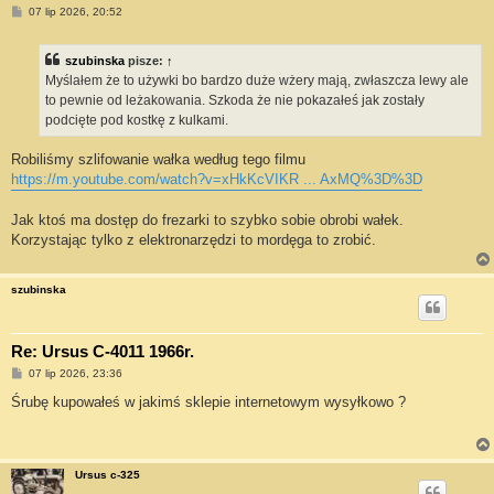
P
07 lip 2026, 20:52
o
s
t
szubinska
pisze:
↑
Myślałem że to używki bo bardzo duże wżery mają, zwłaszcza lewy ale
to pewnie od leżakowania. Szkoda że nie pokazałeś jak zostały
podcięte pod kostkę z kulkami.
Robiliśmy szlifowanie wałka według tego filmu
https://m.youtube.com/watch?v=xHkKcVIKR ... AxMQ%3D%3D
Jak ktoś ma dostęp do frezarki to szybko sobie obrobi wałek.
Korzystając tylko z elektronarzędzi to mordęga to zrobić.
szubinska
Re: Ursus C-4011 1966r.
P
07 lip 2026, 23:36
o
s
Śrubę kupowałeś w jakimś sklepie internetowym wysyłkowo ?
t
Ursus c-325