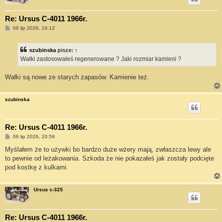
Re: Ursus C-4011 1966r.
P
06 lip 2026, 16:12
o
s
t
szubinska
pisze:
↑
Wałki zastosowałeś regenerowane ? Jaki rozmiar kamieni ?
Wałki są nowe ze starych zapasów. Kamienie też.
szubinska
Re: Ursus C-4011 1966r.
P
06 lip 2026, 20:59
o
s
Myślałem że to używki bo bardzo duże wżery mają, zwłaszcza lewy ale
t
to pewnie od leżakowania. Szkoda że nie pokazałeś jak zostały podcięte
pod kostkę z kulkami.
Ursus c-325
Re: Ursus C-4011 1966r.