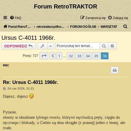
Forum RetroTRAKTOR
FAQ
Zarejestruj się
Zaloguj się
S
Portal RetroTRAKTOR.pl
retrotraktor.pl/forum
FORUM OGÓLNE
WARSZTAT
z
Ursus C-4011 1966r.
u
Szukaj
Wyszuki
ODPOWIEDZ
k
a
Strona
36
z
36
1
32
33
34
35
36
Poprzednia
Posty: 717
…
j
RRC
Re: Ursus C-4011 1966r.
P
24 cze 2026, 21:21
o
s
Dajesz, dajesz
t
Pytanie,
otwory w obudowie tylnego mostu, którymi wychodzą pręty, cięgła do
ręcznego i blokady, u Ciebie są dwa okrągłe (z prawej) jeden z lewej, ale
małe.