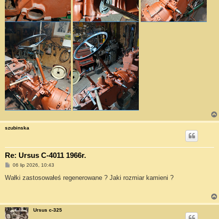
szubinska
Re: Ursus C-4011 1966r.
P
06 lip 2026, 10:43
o
s
Wałki zastosowałeś regenerowane ? Jaki rozmiar kamieni ?
t
Ursus c-325