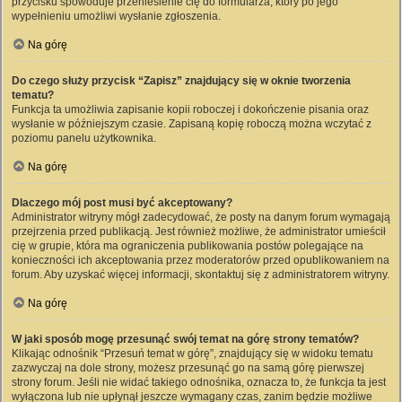
przycisku spowoduje przeniesienie cię do formularza, który po jego
wypełnieniu umożliwi wysłanie zgłoszenia.
Na górę
Do czego służy przycisk “Zapisz” znajdujący się w oknie tworzenia
tematu?
Funkcja ta umożliwia zapisanie kopii roboczej i dokończenie pisania oraz
wysłanie w późniejszym czasie. Zapisaną kopię roboczą można wczytać z
poziomu panelu użytkownika.
Na górę
Dlaczego mój post musi być akceptowany?
Administrator witryny mógł zadecydować, że posty na danym forum wymagają
przejrzenia przed publikacją. Jest również możliwe, że administrator umieścił
cię w grupie, która ma ograniczenia publikowania postów polegające na
konieczności ich akceptowania przez moderatorów przed opublikowaniem na
forum. Aby uzyskać więcej informacji, skontaktuj się z administratorem witryny.
Na górę
W jaki sposób mogę przesunąć swój temat na górę strony tematów?
Klikając odnośnik “Przesuń temat w górę”, znajdujący się w widoku tematu
zazwyczaj na dole strony, możesz przesunąć go na samą górę pierwszej
strony forum. Jeśli nie widać takiego odnośnika, oznacza to, że funkcja ta jest
wyłączona lub nie upłynął jeszcze wymagany czas, zanim będzie możliwe