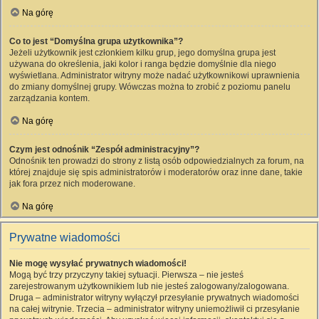
Na górę
Co to jest “Domyślna grupa użytkownika”?
Jeżeli użytkownik jest członkiem kilku grup, jego domyślna grupa jest
używana do określenia, jaki kolor i ranga będzie domyślnie dla niego
wyświetlana. Administrator witryny może nadać użytkownikowi uprawnienia
do zmiany domyślnej grupy. Wówczas można to zrobić z poziomu panelu
zarządzania kontem.
Na górę
Czym jest odnośnik “Zespół administracyjny”?
Odnośnik ten prowadzi do strony z listą osób odpowiedzialnych za forum, na
której znajduje się spis administratorów i moderatorów oraz inne dane, takie
jak fora przez nich moderowane.
Na górę
Prywatne wiadomości
Nie mogę wysyłać prywatnych wiadomości!
Mogą być trzy przyczyny takiej sytuacji. Pierwsza – nie jesteś
zarejestrowanym użytkownikiem lub nie jesteś zalogowany/zalogowana.
Druga – administrator witryny wyłączył przesyłanie prywatnych wiadomości
na całej witrynie. Trzecia – administrator witryny uniemożliwił ci przesyłanie