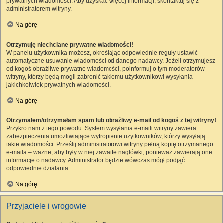
prywatnych wiadomości. Aby uzyskać więcej informacji, skontaktuj się z
administratorem witryny.
Na górę
Otrzymuję niechciane prywatne wiadomości!
W panelu użytkownika możesz, określając odpowiednie reguły ustawić
automatyczne usuwanie wiadomości od danego nadawcy. Jeżeli otrzymujesz
od kogoś obraźliwe prywatne wiadomości, poinformuj o tym moderatorów
witryny, którzy będą mogli zabronić takiemu użytkownikowi wysyłania
jakichkolwiek prywatnych wiadomości.
Na górę
Otrzymałem/otrzymałam spam lub obraźliwy e-mail od kogoś z tej witryny!
Przykro nam z tego powodu. System wysyłania e-maili witryny zawiera
zabezpieczenia umożliwiające wytropienie użytkowników, którzy wysyłają
takie wiadomości. Prześlij administratorowi witryny pełną kopię otrzymanego
e-maila – ważne, aby były w niej zawarte nagłówki, ponieważ zawierają one
informacje o nadawcy. Administrator będzie wówczas mógł podjąć
odpowiednie działania.
Na górę
Przyjaciele i wrogowie