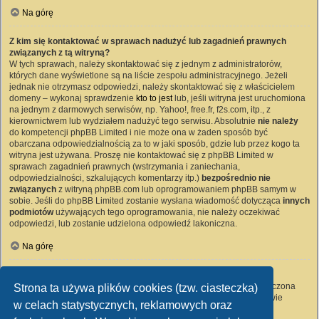
Na górę
Z kim się kontaktować w sprawach nadużyć lub zagadnień prawnych
związanych z tą witryną?
W tych sprawach, należy skontaktować się z jednym z administratorów,
których dane wyświetlone są na liście zespołu administracyjnego. Jeżeli
jednak nie otrzymasz odpowiedzi, należy skontaktować się z właścicielem
domeny – wykonaj sprawdzenie
kto to jest
lub, jeśli witryna jest uruchomiona
na jednym z darmowych serwisów, np. Yahoo!, free.fr, f2s.com, itp., z
kierownictwem lub wydziałem nadużyć tego serwisu. Absolutnie
nie należy
do kompetencji phpBB Limited i nie może ona w żaden sposób być
obarczana odpowiedzialnością za to w jaki sposób, gdzie lub przez kogo ta
witryna jest używana. Proszę nie kontaktować się z phpBB Limited w
sprawach zagadnień prawnych (wstrzymania i zaniechania,
odpowiedzialności, szkalujących komentarzy itp.)
bezpośrednio nie
związanych
z witryną phpBB.com lub oprogramowaniem phpBB samym w
sobie. Jeśli do phpBB Limited zostanie wysłana wiadomość dotycząca
innych
podmiotów
używających tego oprogramowania, nie należy oczekiwać
odpowiedzi, lub zostanie udzielona odpowiedź lakoniczna.
Na górę
Jak nawiązać kontakt z administratorem witryny?
Wszyscy użytkownicy witryny mogą używać – jeśli funkcja ta jest włączona
Strona ta używa plików cookies (tzw. ciasteczka)
przez administratora witryny – formularza „Kontakt z nami”. Członkowie
w celach statystycznych, reklamowych oraz
witryny mogą także używać odnośnika „Zespół administracyjny”.