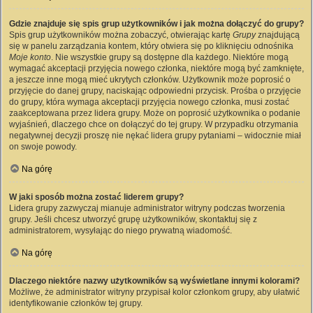
Gdzie znajduje się spis grup użytkowników i jak można dołączyć do grupy?
Spis grup użytkowników można zobaczyć, otwierając kartę
Grupy
znajdującą
się w panelu zarządzania kontem, który otwiera się po kliknięciu odnośnika
Moje konto
. Nie wszystkie grupy są dostępne dla każdego. Niektóre mogą
wymagać akceptacji przyjęcia nowego członka, niektóre mogą być zamknięte,
a jeszcze inne mogą mieć ukrytych członków. Użytkownik może poprosić o
przyjęcie do danej grupy, naciskając odpowiedni przycisk. Prośba o przyjęcie
do grupy, która wymaga akceptacji przyjęcia nowego członka, musi zostać
zaakceptowana przez lidera grupy. Może on poprosić użytkownika o podanie
wyjaśnień, dlaczego chce on dołączyć do tej grupy. W przypadku otrzymania
negatywnej decyzji proszę nie nękać lidera grupy pytaniami – widocznie miał
on swoje powody.
Na górę
W jaki sposób można zostać liderem grupy?
Lidera grupy zazwyczaj mianuje administrator witryny podczas tworzenia
grupy. Jeśli chcesz utworzyć grupę użytkowników, skontaktuj się z
administratorem, wysyłając do niego prywatną wiadomość.
Na górę
Dlaczego niektóre nazwy użytkowników są wyświetlane innymi kolorami?
Możliwe, że administrator witryny przypisał kolor członkom grupy, aby ułatwić
identyfikowanie członków tej grupy.