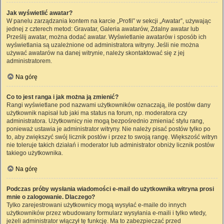
Jak wyświetlić awatar?
W panelu zarządzania kontem na karcie „Profil” w sekcji „Awatar”, używając
jednej z czterech metod: Gravatar, Galeria awatarów, Zdalny awatar lub
Prześlij awatar, można dodać awatar. Wyświetlanie awatarów i sposób ich
wyświetlania są uzależnione od administratora witryny. Jeśli nie można
używać awatarów na danej witrynie, należy skontaktować się z jej
administratorem.
Na górę
Co to jest ranga i jak można ją zmienić?
Rangi wyświetlane pod nazwami użytkowników oznaczają, ile postów dany
użytkownik napisał lub jaki ma status na forum, np. moderatora czy
administratora. Użytkownicy nie mogą bezpośrednio zmieniać stylu rang,
ponieważ ustawia je administrator witryny. Nie należy pisać postów tylko po
to, aby zwiększyć swój licznik postów i przez to swoją rangę. Większość witryn
nie toleruje takich działań i moderator lub administrator obniży licznik postów
takiego użytkownika.
Na górę
Podczas próby wysłania wiadomości e-mail do użytkownika witryna prosi
mnie o zalogowanie. Dlaczego?
Tylko zarejestrowani użytkownicy mogą wysyłać e-maile do innych
użytkowników przez wbudowany formularz wysyłania e-maili i tylko wtedy,
jeżeli administrator włączył tę funkcję. Ma to zabezpieczać przed