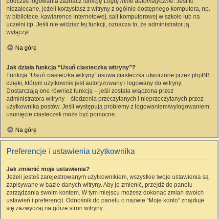
podczas logowania zaznacz funkcję
Loguj mnie automatycznie
. Jest to
niezalecane, jeżeli korzystasz z witryny z ogólnie dostępnego komputera, np.
w bibliotece, kawiarence internetowej, sali komputerowej w szkole lub na
uczelni itp. Jeśli nie widzisz tej funkcji, oznacza to, że administrator ją
wyłączył.
Na górę
Jak działa funkcja “Usuń ciasteczka witryny”?
Funkcja “Usuń ciasteczka witryny” usuwa ciasteczka utworzone przez phpBB
dzięki, którym użytkownik jest autoryzowany i logowany do witryny.
Dostarczają one również funkcję – jeśli została włączona przez
administratora witryny – śledzenia przeczytanych i nieprzeczytanych przez
użytkownika postów. Jeśli występują problemy z logowaniem/wylogowaniem,
usunięcie ciasteczek może być pomocne.
Na górę
Preferencje i ustawienia użytkownika
Jak zmienić moje ustawienia?
Jeżeli jesteś zarejestrowanym użytkownikiem, wszystkie twoje ustawienia są
zapisywane w bazie danych witryny. Aby je zmienić, przejdź do panelu
zarządzania swoim kontem. W tym miejscu możesz dokonać zmian swoich
ustawień i preferencji. Odnośnik do panelu o nazwie “Moje konto” znajduje
się zazwyczaj na górze stron witryny.