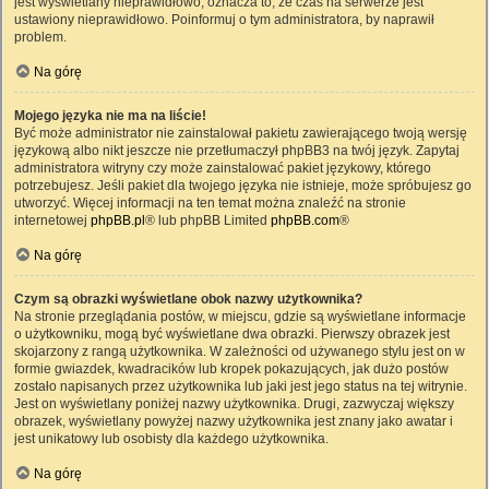
jest wyświetlany nieprawidłowo, oznacza to, że czas na serwerze jest
ustawiony nieprawidłowo. Poinformuj o tym administratora, by naprawił
problem.
Na górę
Mojego języka nie ma na liście!
Być może administrator nie zainstalował pakietu zawierającego twoją wersję
językową albo nikt jeszcze nie przetłumaczył phpBB3 na twój język. Zapytaj
administratora witryny czy może zainstalować pakiet językowy, którego
potrzebujesz. Jeśli pakiet dla twojego języka nie istnieje, może spróbujesz go
utworzyć. Więcej informacji na ten temat można znaleźć na stronie
internetowej
phpBB.pl
® lub phpBB Limited
phpBB.com
®
Na górę
Czym są obrazki wyświetlane obok nazwy użytkownika?
Na stronie przeglądania postów, w miejscu, gdzie są wyświetlane informacje
o użytkowniku, mogą być wyświetlane dwa obrazki. Pierwszy obrazek jest
skojarzony z rangą użytkownika. W zależności od używanego stylu jest on w
formie gwiazdek, kwadracików lub kropek pokazujących, jak dużo postów
zostało napisanych przez użytkownika lub jaki jest jego status na tej witrynie.
Jest on wyświetlany poniżej nazwy użytkownika. Drugi, zazwyczaj większy
obrazek, wyświetlany powyżej nazwy użytkownika jest znany jako awatar i
jest unikatowy lub osobisty dla każdego użytkownika.
Na górę