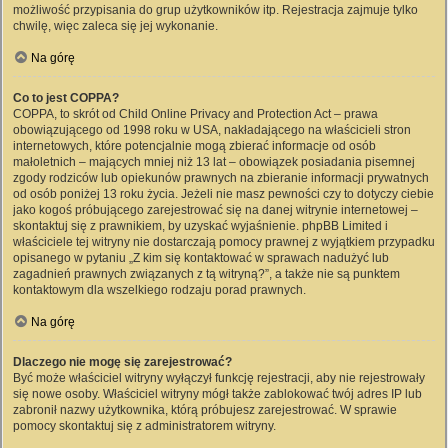
możliwość przypisania do grup użytkowników itp. Rejestracja zajmuje tylko
chwilę, więc zaleca się jej wykonanie.
Na górę
Co to jest COPPA?
COPPA, to skrót od Child Online Privacy and Protection Act – prawa
obowiązującego od 1998 roku w USA, nakładającego na właścicieli stron
internetowych, które potencjalnie mogą zbierać informacje od osób
małoletnich – mających mniej niż 13 lat – obowiązek posiadania pisemnej
zgody rodziców lub opiekunów prawnych na zbieranie informacji prywatnych
od osób poniżej 13 roku życia. Jeżeli nie masz pewności czy to dotyczy ciebie
jako kogoś próbującego zarejestrować się na danej witrynie internetowej –
skontaktuj się z prawnikiem, by uzyskać wyjaśnienie. phpBB Limited i
właściciele tej witryny nie dostarczają pomocy prawnej z wyjątkiem przypadku
opisanego w pytaniu „Z kim się kontaktować w sprawach nadużyć lub
zagadnień prawnych związanych z tą witryną?”, a także nie są punktem
kontaktowym dla wszelkiego rodzaju porad prawnych.
Na górę
Dlaczego nie mogę się zarejestrować?
Być może właściciel witryny wyłączył funkcję rejestracji, aby nie rejestrowały
się nowe osoby. Właściciel witryny mógł także zablokować twój adres IP lub
zabronił nazwy użytkownika, którą próbujesz zarejestrować. W sprawie
pomocy skontaktuj się z administratorem witryny.