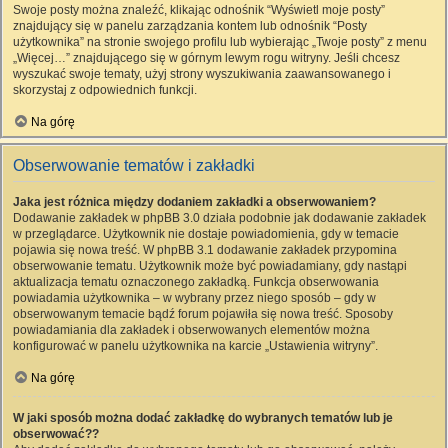
Swoje posty można znaleźć, klikając odnośnik “Wyświetl moje posty”
znajdujący się w panelu zarządzania kontem lub odnośnik “Posty
użytkownika” na stronie swojego profilu lub wybierając „Twoje posty” z menu
„Więcej…” znajdującego się w górnym lewym rogu witryny. Jeśli chcesz
wyszukać swoje tematy, użyj strony wyszukiwania zaawansowanego i
skorzystaj z odpowiednich funkcji.
Na górę
Obserwowanie tematów i zakładki
Jaka jest różnica między dodaniem zakładki a obserwowaniem?
Dodawanie zakładek w phpBB 3.0 działa podobnie jak dodawanie zakładek
w przeglądarce. Użytkownik nie dostaje powiadomienia, gdy w temacie
pojawia się nowa treść. W phpBB 3.1 dodawanie zakładek przypomina
obserwowanie tematu. Użytkownik może być powiadamiany, gdy nastąpi
aktualizacja tematu oznaczonego zakładką. Funkcja obserwowania
powiadamia użytkownika – w wybrany przez niego sposób – gdy w
obserwowanym temacie bądź forum pojawiła się nowa treść. Sposoby
powiadamiania dla zakładek i obserwowanych elementów można
konfigurować w panelu użytkownika na karcie „Ustawienia witryny”.
Na górę
W jaki sposób można dodać zakładkę do wybranych tematów lub je
obserwować??