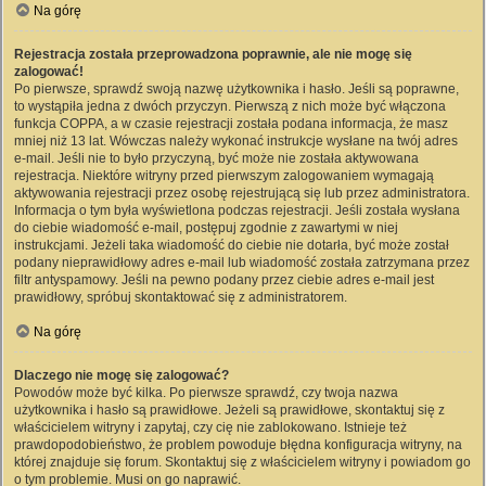
Na górę
Rejestracja została przeprowadzona poprawnie, ale nie mogę się
zalogować!
Po pierwsze, sprawdź swoją nazwę użytkownika i hasło. Jeśli są poprawne,
to wystąpiła jedna z dwóch przyczyn. Pierwszą z nich może być włączona
funkcja COPPA, a w czasie rejestracji została podana informacja, że masz
mniej niż 13 lat. Wówczas należy wykonać instrukcje wysłane na twój adres
e-mail. Jeśli nie to było przyczyną, być może nie została aktywowana
rejestracja. Niektóre witryny przed pierwszym zalogowaniem wymagają
aktywowania rejestracji przez osobę rejestrującą się lub przez administratora.
Informacja o tym była wyświetlona podczas rejestracji. Jeśli została wysłana
do ciebie wiadomość e-mail, postępuj zgodnie z zawartymi w niej
instrukcjami. Jeżeli taka wiadomość do ciebie nie dotarła, być może został
podany nieprawidłowy adres e-mail lub wiadomość została zatrzymana przez
filtr antyspamowy. Jeśli na pewno podany przez ciebie adres e-mail jest
prawidłowy, spróbuj skontaktować się z administratorem.
Na górę
Dlaczego nie mogę się zalogować?
Powodów może być kilka. Po pierwsze sprawdź, czy twoja nazwa
użytkownika i hasło są prawidłowe. Jeżeli są prawidłowe, skontaktuj się z
właścicielem witryny i zapytaj, czy cię nie zablokowano. Istnieje też
prawdopodobieństwo, że problem powoduje błędna konfiguracja witryny, na
której znajduje się forum. Skontaktuj się z właścicielem witryny i powiadom go
o tym problemie. Musi on go naprawić.