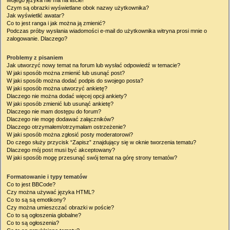
Mojego języka nie ma na liście!
Czym są obrazki wyświetlane obok nazwy użytkownika?
Jak wyświetlić awatar?
Co to jest ranga i jak można ją zmienić?
Podczas próby wysłania wiadomości e-mail do użytkownika witryna prosi mnie o
zalogowanie. Dlaczego?
Problemy z pisaniem
Jak utworzyć nowy temat na forum lub wysłać odpowiedź w temacie?
W jaki sposób można zmienić lub usunąć post?
W jaki sposób można dodać podpis do swojego posta?
W jaki sposób można utworzyć ankietę?
Dlaczego nie można dodać więcej opcji ankiety?
W jaki sposób zmienić lub usunąć ankietę?
Dlaczego nie mam dostępu do forum?
Dlaczego nie mogę dodawać załączników?
Dlaczego otrzymałem/otrzymałam ostrzeżenie?
W jaki sposób można zgłosić posty moderatorowi?
Do czego służy przycisk “Zapisz” znajdujący się w oknie tworzenia tematu?
Dlaczego mój post musi być akceptowany?
W jaki sposób mogę przesunąć swój temat na górę strony tematów?
Formatowanie i typy tematów
Co to jest BBCode?
Czy można używać języka HTML?
Co to są są emotikony?
Czy można umieszczać obrazki w poście?
Co to są ogłoszenia globalne?
Co to są ogłoszenia?