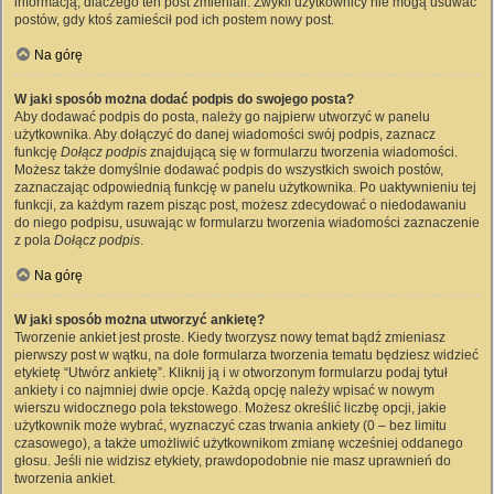
informacją, dlaczego ten post zmieniali. Zwykli użytkownicy nie mogą usuwać
postów, gdy ktoś zamieścił pod ich postem nowy post.
Na górę
W jaki sposób można dodać podpis do swojego posta?
Aby dodawać podpis do posta, należy go najpierw utworzyć w panelu
użytkownika. Aby dołączyć do danej wiadomości swój podpis, zaznacz
funkcję
Dołącz podpis
znajdującą się w formularzu tworzenia wiadomości.
Możesz także domyślnie dodawać podpis do wszystkich swoich postów,
zaznaczając odpowiednią funkcję w panelu użytkownika. Po uaktywnieniu tej
funkcji, za każdym razem pisząc post, możesz zdecydować o niedodawaniu
do niego podpisu, usuwając w formularzu tworzenia wiadomości zaznaczenie
z pola
Dołącz podpis
.
Na górę
W jaki sposób można utworzyć ankietę?
Tworzenie ankiet jest proste. Kiedy tworzysz nowy temat bądź zmieniasz
pierwszy post w wątku, na dole formularza tworzenia tematu będziesz widzieć
etykietę “Utwórz ankietę”. Kliknij ją i w otworzonym formularzu podaj tytuł
ankiety i co najmniej dwie opcje. Każdą opcję należy wpisać w nowym
wierszu widocznego pola tekstowego. Możesz określić liczbę opcji, jakie
użytkownik może wybrać, wyznaczyć czas trwania ankiety (0 – bez limitu
czasowego), a także umożliwić użytkownikom zmianę wcześniej oddanego
głosu. Jeśli nie widzisz etykiety, prawdopodobnie nie masz uprawnień do
tworzenia ankiet.