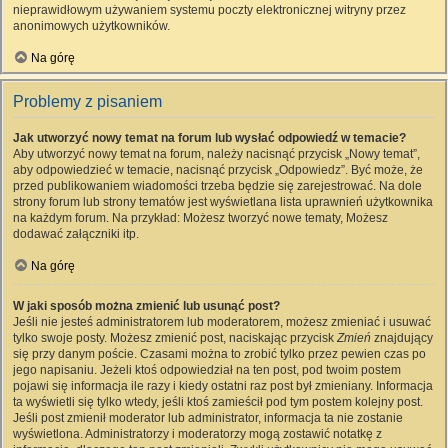
nieprawidłowym używaniem systemu poczty elektronicznej witryny przez
anonimowych użytkowników.
Na górę
Problemy z pisaniem
Jak utworzyć nowy temat na forum lub wysłać odpowiedź w temacie?
Aby utworzyć nowy temat na forum, należy nacisnąć przycisk „Nowy temat”,
aby odpowiedzieć w temacie, nacisnąć przycisk „Odpowiedz”. Być może, że
przed publikowaniem wiadomości trzeba będzie się zarejestrować. Na dole
strony forum lub strony tematów jest wyświetlana lista uprawnień użytkownika
na każdym forum. Na przykład: Możesz tworzyć nowe tematy, Możesz
dodawać załączniki itp.
Na górę
W jaki sposób można zmienić lub usunąć post?
Jeśli nie jesteś administratorem lub moderatorem, możesz zmieniać i usuwać
tylko swoje posty. Możesz zmienić post, naciskając przycisk
Zmień
znajdujący
się przy danym poście. Czasami można to zrobić tylko przez pewien czas po
jego napisaniu. Jeżeli ktoś odpowiedział na ten post, pod twoim postem
pojawi się informacja ile razy i kiedy ostatni raz post był zmieniany. Informacja
ta wyświetli się tylko wtedy, jeśli ktoś zamieścił pod tym postem kolejny post.
Jeśli post zmienił moderator lub administrator, informacja ta nie zostanie
wyświetlona. Administratorzy i moderatorzy mogą zostawić notatkę z