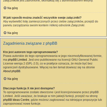
załączników jest zabronione, skontaktuj się z administratorem witryny.
Na górę
W jaki sposób można znaleźć wszystkie swoje załączniki?
Aby wyświetlić listę zamieszczonych przez ciebie załączników, przejdź do
panelu zarządzania swoim kontem i kliknij odnośnik
Załączniki
.
Na górę
Zagadnienia związane z phpBB
Kto jest autorem tego oprogramowania?
Prawa autorskie do tego oprogramowania w jego niezmodyfikowanej formie,
ma
phpBB Limited
. Jest ono publikowane na licencji GNU General Public
License wersja 2 (GPL-2.0), co w praktyce oznacza, że może być bez
ograniczeń dystrybuowane. Więcej na ten temat dowiesz się na stronie
About phpBB
.
Na górę
Dlaczego funkcja X nie jest dostępna?
To oprogramowanie zostało stworzone i jest licencjonowane przez phpBB
Limited. Jeśli uważasz, że brakuje w nim jakiejś funkcji, przejdź na stronę
phpBB Ideas Centre
, gdzie możesz zagłosować na istniejące propozycje lub
zaproponować nowe funkcje.