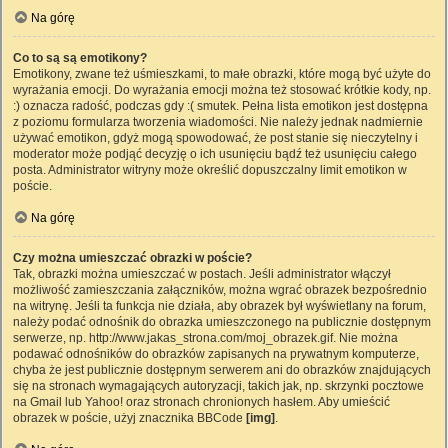
Na górę
Co to są są emotikony?
Emotikony, zwane też uśmieszkami, to małe obrazki, które mogą być użyte do
wyrażania emocji. Do wyrażania emocji można też stosować krótkie kody, np.
:) oznacza radość, podczas gdy :( smutek. Pełna lista emotikon jest dostępna
z poziomu formularza tworzenia wiadomości. Nie należy jednak nadmiernie
używać emotikon, gdyż mogą spowodować, że post stanie się nieczytelny i
moderator może podjąć decyzję o ich usunięciu bądź też usunięciu całego
posta. Administrator witryny może określić dopuszczalny limit emotikon w
poście.
Na górę
Czy można umieszczać obrazki w poście?
Tak, obrazki można umieszczać w postach. Jeśli administrator włączył
możliwość zamieszczania załączników, można wgrać obrazek bezpośrednio
na witrynę. Jeśli ta funkcja nie działa, aby obrazek był wyświetlany na forum,
należy podać odnośnik do obrazka umieszczonego na publicznie dostępnym
serwerze, np. http://www.jakas_strona.com/moj_obrazek.gif. Nie można
podawać odnośników do obrazków zapisanych na prywatnym komputerze,
chyba że jest publicznie dostępnym serwerem ani do obrazków znajdujących
się na stronach wymagających autoryzacji, takich jak, np. skrzynki pocztowe
na Gmail lub Yahoo! oraz stronach chronionych hasłem. Aby umieścić
obrazek w poście, użyj znacznika BBCode
[img]
.