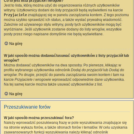
Co to jest lista przyjaciół i wrogów?
Jest to lista, którą można użyć do organizowania różnych użytkowników
witryny. Użytkownicy dodani do listy przyjaciół będą wyświetleni na karcie
Przyjaciele
znajdującej się w panelu zarządzania kontem. Z tego poziomu
można szybko sprawdzić ich status, a także wysłać prywatną wiadomość.
Zależnie od używanego stylu witryny, posty tych użytkowników mogą być
wyróżniane. Jeśli użytkownik zostanie dodany do listy wrogów, wszystkie
posty przez niego napisane domyślnie nie będą wyświetlane.
Na górę
W jaki sposób można dodawać/usuwać użytkowników z listy przyjaciół lub
wrogów?
Można dodawać użytkowników na dwa sposoby. Po pierwsze, klikając w
profilu wybranego użytkownika odnośnik
Dodaj do przyjaciół
lub
Dodaj do
wrogów
. Po drugie, przejść do panelu zarządzania swoim kontem i tam na
karcie
Przyjaciele i wrogowie
wprowadzić odpowiednie dane użytkownika.
Na tej samej karcie można także usuwać użytkowników z list.
Na górę
Przeszukiwanie forów
W jaki sposób można przeszukiwać fora?
Należy wprowadzić poszukiwaną frazę w pole wyszukiwania znajdujące się
na stronie wykazu forów, a także stronach forów i tematów. W celu uzyskania
zaawansowanych funkcji wyszukiwania należy kliknąć odnośnik