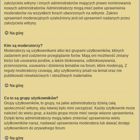
założyciela witryny i innych administratorów mających prawo nominowania
nowych administratorów. Administratorzy mogą mieć pełne uprawnienia
moderatorów na wszystkich forach utworzonych na witrynie. Zakres
uprawnień moderacyjnych uzależniony jest od uprawnień nadanych przez
założyciela witryny.
Na górę
Kim są moderatorzy?
Moderatorzy są użytkownikami albo też grupami użytkowników, których
zadaniem jest codzienne przeglądanie forów. Mają oni możliwość zmiany
treści lub usuwania postów, a także blokowania, odblokowywania,
przenoszenia, usuwania i dzielenia tematów na forum, które moderują. Z
reguły moderatorzy czuwają, aby użytkownicy pisali na temat oraz nie
publikowali niewłaściwych i obraźliwych materiałów.
Na górę
Co to są grupy użytkowników?
Grupy użytkowników, to grupy, na jakie administratorzy dzielą całą
społeczność witryny, aby łatwiej było nimi zarządzać. Każdy użytkownik może
należeć do wielu grup, a każda grupa może mieć swoje własne uprawnienia.
Dzięki temu administratorzy mogą łatwo zmieniać uprawnienia wielu
użytkowników naraz, nadawać uprawnienia moderatora lub dawać dostęp
użytkownikom do prywatnego forum.
Na górę