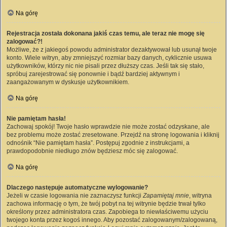
Na górę
Rejestracja została dokonana jakiś czas temu, ale teraz nie mogę się
zalogować?!
Możliwe, że z jakiegoś powodu administrator dezaktywował lub usunął twoje
konto. Wiele witryn, aby zmniejszyć rozmiar bazy danych, cyklicznie usuwa
użytkowników, którzy nic nie pisali przez dłuższy czas. Jeśli tak się stało,
spróbuj zarejestrować się ponownie i bądź bardziej aktywnym i
zaangażowanym w dyskusje użytkownikiem.
Na górę
Nie pamiętam hasła!
Zachowaj spokój! Twoje hasło wprawdzie nie może zostać odzyskane, ale
bez problemu może zostać zresetowane. Przejdź na stronę logowania i kliknij
odnośnik “Nie pamiętam hasła”. Postępuj zgodnie z instrukcjami, a
prawdopodobnie niedługo znów będziesz móc się zalogować.
Na górę
Dlaczego następuje automatyczne wylogowanie?
Jeżeli w czasie logowania nie zaznaczysz funkcji
Zapamiętaj mnie
, witryna
zachowa informację o tym, że twój pobyt na tej witrynie będzie trwał tylko
określony przez administratora czas. Zapobiega to niewłaściwemu użyciu
twojego konta przez kogoś innego. Aby pozostać zalogowanym/zalogowaną,