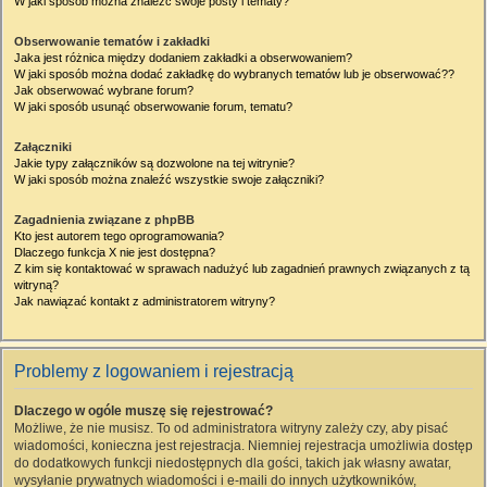
W jaki sposób można znaleźć swoje posty i tematy?
Obserwowanie tematów i zakładki
Jaka jest różnica między dodaniem zakładki a obserwowaniem?
W jaki sposób można dodać zakładkę do wybranych tematów lub je obserwować??
Jak obserwować wybrane forum?
W jaki sposób usunąć obserwowanie forum, tematu?
Załączniki
Jakie typy załączników są dozwolone na tej witrynie?
W jaki sposób można znaleźć wszystkie swoje załączniki?
Zagadnienia związane z phpBB
Kto jest autorem tego oprogramowania?
Dlaczego funkcja X nie jest dostępna?
Z kim się kontaktować w sprawach nadużyć lub zagadnień prawnych związanych z tą
witryną?
Jak nawiązać kontakt z administratorem witryny?
Problemy z logowaniem i rejestracją
Dlaczego w ogóle muszę się rejestrować?
Możliwe, że nie musisz. To od administratora witryny zależy czy, aby pisać
wiadomości, konieczna jest rejestracja. Niemniej rejestracja umożliwia dostęp
do dodatkowych funkcji niedostępnych dla gości, takich jak własny awatar,
wysyłanie prywatnych wiadomości i e-maili do innych użytkowników,