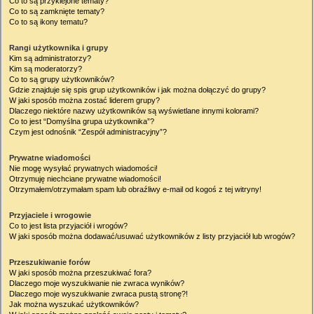
Co to są przyklejone tematy?
Co to są zamknięte tematy?
Co to są ikony tematu?
Rangi użytkownika i grupy
Kim są administratorzy?
Kim są moderatorzy?
Co to są grupy użytkowników?
Gdzie znajduje się spis grup użytkowników i jak można dołączyć do grupy?
W jaki sposób można zostać liderem grupy?
Dlaczego niektóre nazwy użytkowników są wyświetlane innymi kolorami?
Co to jest “Domyślna grupa użytkownika”?
Czym jest odnośnik “Zespół administracyjny”?
Prywatne wiadomości
Nie mogę wysyłać prywatnych wiadomości!
Otrzymuję niechciane prywatne wiadomości!
Otrzymałem/otrzymałam spam lub obraźliwy e-mail od kogoś z tej witryny!
Przyjaciele i wrogowie
Co to jest lista przyjaciół i wrogów?
W jaki sposób można dodawać/usuwać użytkowników z listy przyjaciół lub wrogów?
Przeszukiwanie forów
W jaki sposób można przeszukiwać fora?
Dlaczego moje wyszukiwanie nie zwraca wyników?
Dlaczego moje wyszukiwanie zwraca pustą stronę?!
Jak można wyszukać użytkowników?