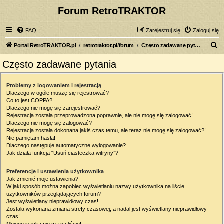
Forum RetroTRAKTOR
FAQ
Zarejestruj się
Zaloguj się
S
Portal RetroTRAKTOR.pl
retrotraktor.pl/forum
Często zadawane pytania
z
Często zadawane pytania
u
k
Problemy z logowaniem i rejestracją
Dlaczego w ogóle muszę się rejestrować?
a
Co to jest COPPA?
j
Dlaczego nie mogę się zarejestrować?
Rejestracja została przeprowadzona poprawnie, ale nie mogę się zalogować!
Dlaczego nie mogę się zalogować?
Rejestracja została dokonana jakiś czas temu, ale teraz nie mogę się zalogować?!
Nie pamiętam hasła!
Dlaczego następuje automatyczne wylogowanie?
Jak działa funkcja “Usuń ciasteczka witryny”?
Preferencje i ustawienia użytkownika
Jak zmienić moje ustawienia?
W jaki sposób można zapobiec wyświetlaniu nazwy użytkownika na liście
użytkowników przeglądających forum?
Jest wyświetlany nieprawidłowy czas!
Została wykonana zmiana strefy czasowej, a nadal jest wyświetlany nieprawidłowy
czas!