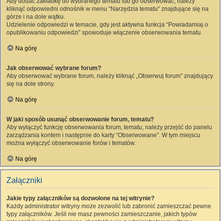
Aby dodać zakładkę do wybranego tematu lub go obserwować, należy
kliknąć odpowiedni odnośnik w menu “Narzędzia tematu” znajdujące się na
górze i na dole wątku.
Udzielenie odpowiedzi w temacie, gdy jest aktywna funkcja “Powiadamiaj o
opublikowaniu odpowiedzi” spowoduje włączenie obserwowania tematu.
Na górę
Jak obserwować wybrane forum?
Aby obserwować wybrane forum, należy kliknąć „Obserwuj forum” znajdujący
się na dole strony.
Na górę
W jaki sposób usunąć obserwowanie forum, tematu?
Aby wyłączyć funkcję obserwowania forum, tematu, należy przejść do panelu
zarządzania kontem i następnie do karty “Obserwowane”. W tym miejscu
można wyłączyć obserwowanie forów i tematów.
Na górę
Załączniki
Jakie typy załączników są dozwolone na tej witrynie?
Każdy administrator witryny może zezwolić lub zabronić zamieszczać pewne
typy załączników. Jeśli nie masz pewności zamieszczanie, jakich typów