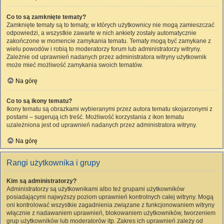
Co to są zamknięte tematy?
Zamknięte tematy są to tematy, w których użytkownicy nie mogą zamieszczać
odpowiedzi, a wszystkie zawarte w nich ankiety zostały automatycznie
zakończone w momencie zamykania tematu. Tematy mogą być zamykane z
wielu powodów i robią to moderatorzy forum lub administratorzy witryny.
Zależnie od uprawnień nadanych przez administratora witryny użytkownik
może mieć możliwość zamykania swoich tematów.
Na górę
Co to są ikony tematu?
Ikony tematu są obrazkami wybieranymi przez autora tematu skojarzonymi z
postami – sugerują ich treść. Możliwość korzystania z ikon tematu
uzależniona jest od uprawnień nadanych przez administratora witryny.
Na górę
Rangi użytkownika i grupy
Kim są administratorzy?
Administratorzy są użytkownikami albo też grupami użytkowników
posiadającymi najwyższy poziom uprawnień kontrolnych całej witryny. Mogą
oni kontrolować wszystkie zagadnienia związane z funkcjonowaniem witryny
włącznie z nadawaniem uprawnień, blokowaniem użytkowników, tworzeniem
grup użytkowników lub moderatorów itp. Zakres ich uprawnień zależy od