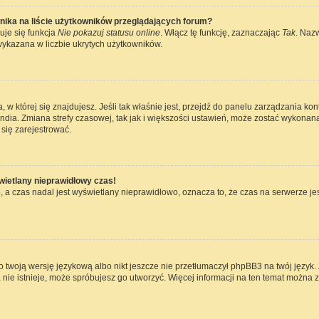
nika na liście użytkowników przeglądających forum?
uje się funkcja
Nie pokazuj statusu online
. Włącz tę funkcję, zaznaczając
Tak
. Naz
wykazana w liczbie ukrytych użytkowników.
ta, w której się znajdujesz. Jeśli tak właśnie jest, przejdź do panelu zarządzania k
dia. Zmiana strefy czasowej, tak jak i większości ustawień, może zostać wykonana
się zarejestrować.
wietlany nieprawidłowy czas!
 a czas nadal jest wyświetlany nieprawidłowo, oznacza to, że czas na serwerze jes
 twoją wersję językową albo nikt jeszcze nie przetłumaczył phpBB3 na twój język. 
a nie istnieje, może spróbujesz go utworzyć. Więcej informacji na ten temat można 