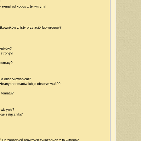
!
e-mail od kogoś z tej witryny!
owników z listy przyjaciół lub wrogów?
yników?
stronę?!
 tematy?
ki a obserwowaniem?
ybranych tematów lub je obserwować??
, tematu?
 witrynie?
je załączniki?
 lub zagadnień prawnych związanych z tą witryną?