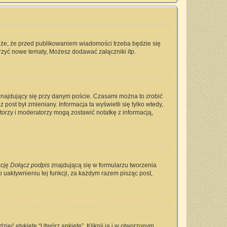
oże, że przed publikowaniem wiadomości trzeba będzie się
rzyć nowe tematy, Możesz dodawać załączniki itp.
najdujący się przy danym poście. Czasami można to zrobić
 post był zmieniany. Informacja ta wyświetli się tylko wtedy,
ratorzy i moderatorzy mogą zostawić notatkę z informacją,
kcję
Dołącz podpis
znajdującą się w formularzu tworzenia
aktywnieniu tej funkcji, za każdym razem pisząc post,
ieć etykietę “Utwórz ankietę”. Kliknij ją i w otworzonym