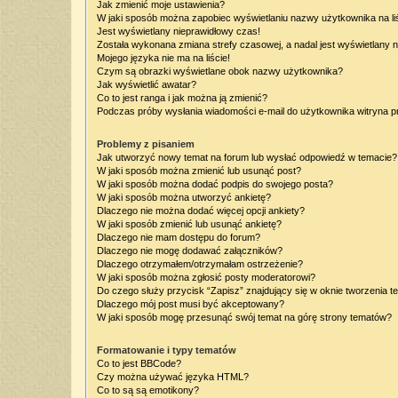
Jak zmienić moje ustawienia?
W jaki sposób można zapobiec wyświetlaniu nazwy użytkownika na l
Jest wyświetlany nieprawidłowy czas!
Została wykonana zmiana strefy czasowej, a nadal jest wyświetlany 
Mojego języka nie ma na liście!
Czym są obrazki wyświetlane obok nazwy użytkownika?
Jak wyświetlić awatar?
Co to jest ranga i jak można ją zmienić?
Podczas próby wysłania wiadomości e-mail do użytkownika witryna p
Problemy z pisaniem
Jak utworzyć nowy temat na forum lub wysłać odpowiedź w temacie?
W jaki sposób można zmienić lub usunąć post?
W jaki sposób można dodać podpis do swojego posta?
W jaki sposób można utworzyć ankietę?
Dlaczego nie można dodać więcej opcji ankiety?
W jaki sposób zmienić lub usunąć ankietę?
Dlaczego nie mam dostępu do forum?
Dlaczego nie mogę dodawać załączników?
Dlaczego otrzymałem/otrzymałam ostrzeżenie?
W jaki sposób można zgłosić posty moderatorowi?
Do czego służy przycisk “Zapisz” znajdujący się w oknie tworzenia t
Dlaczego mój post musi być akceptowany?
W jaki sposób mogę przesunąć swój temat na górę strony tematów?
Formatowanie i typy tematów
Co to jest BBCode?
Czy można używać języka HTML?
Co to są są emotikony?