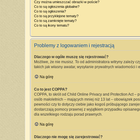
Czy można umieszczać obrazki w poście?
Co to są ogłoszenia globalne?
Co to są ogłoszenia?
Co to są przyklejone tematy?
Co to są zamknięte tematy?
Co to są ikony tematu?
Problemy z logowaniem i rejestracją
Dlaczego w ogóle muszę się rejestrować?
Możliwe, że nie musisz. To od administratora witryny zależy cz
takich jak własny awatar, wysyłanie prywatnych wiadomości i e
Na górę
Co to jest COPPA?
COPPA, to skrót od Child Online Privacy and Protection Act –
osób małoletnich – mających mniej niż 13 lat – obowiązek pos
pewności czy to dotyczy ciebie jako kogoś próbującego zarejest
dostarczają pomocy prawnej z wyjątkiem przypadku opisanego
dla wszelkiego rodzaju porad prawnych.
Na górę
Dlaczego nie mogę się zarejestrować?