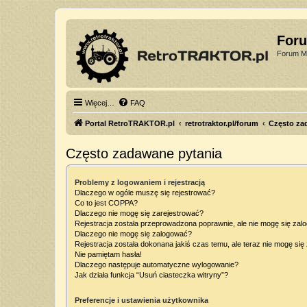
For
Forum Mi
Więcej…
FAQ
Portal RetroTRAKTOR.pl
retrotraktor.pl/forum
Często za
Często zadawane pytania
Problemy z logowaniem i rejestracją
Dlaczego w ogóle muszę się rejestrować?
Co to jest COPPA?
Dlaczego nie mogę się zarejestrować?
Rejestracja została przeprowadzona poprawnie, ale nie mogę się zal
Dlaczego nie mogę się zalogować?
Rejestracja została dokonana jakiś czas temu, ale teraz nie mogę si
Nie pamiętam hasła!
Dlaczego następuje automatyczne wylogowanie?
Jak działa funkcja “Usuń ciasteczka witryny”?
Preferencje i ustawienia użytkownika