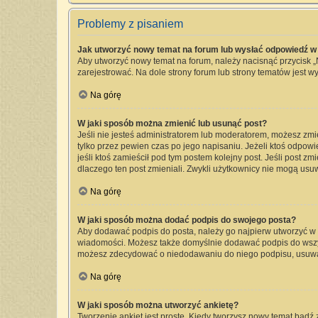
Problemy z pisaniem
Jak utworzyć nowy temat na forum lub wysłać odpowiedź w
Aby utworzyć nowy temat na forum, należy nacisnąć przycisk 
zarejestrować. Na dole strony forum lub strony tematów jest 
Na górę
W jaki sposób można zmienić lub usunąć post?
Jeśli nie jesteś administratorem lub moderatorem, możesz zmi
tylko przez pewien czas po jego napisaniu. Jeżeli ktoś odpowied
jeśli ktoś zamieścił pod tym postem kolejny post. Jeśli post zm
dlaczego ten post zmieniali. Zwykli użytkownicy nie mogą usu
Na górę
W jaki sposób można dodać podpis do swojego posta?
Aby dodawać podpis do posta, należy go najpierw utworzyć w
wiadomości. Możesz także domyślnie dodawać podpis do wszyst
możesz zdecydować o niedodawaniu do niego podpisu, usuwa
Na górę
W jaki sposób można utworzyć ankietę?
Tworzenie ankiet jest proste. Kiedy tworzysz nowy temat bądź 