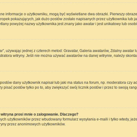
ane informacje o użytkowniku, mogą być wyświetlane dwa obrazki. Pierwszy obraze
opek pokazujących, jak dużo postów zostało napisanych przez użytkownika lub jaki j
lany powyżej nazwy użytkownika jest znany jako awatar i jest unikatowy lub osob
ar”, używając jednej z czterech metod: Gravatar, Galeria awatarów, Zdalny awatar 
ratora witryny. Jeśli nie można używać awatarów na danej witrynie, należy skontak
ostów dany użytkownik napisał lub jaki ma status na forum, np. moderatora czy a
ży pisać postów tylko po to, aby zwiększyć swój licznik postów i przez to swoją rang
witryna prosi mnie o zalogowanie. Dlaczego?
ch użytkowników przez wbudowany formularz wysyłania e-maili i tylko wtedy, jeżel
tryny przez anonimowych użytkowników.