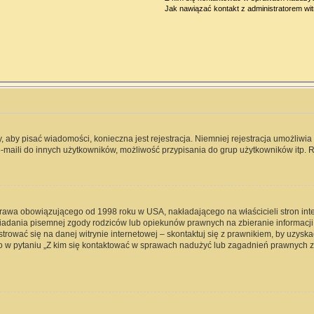
Jak nawiązać kontakt z administratorem wi
y, aby pisać wiadomości, konieczna jest rejestracja. Niemniej rejestracja umożliwi
-maili do innych użytkowników, możliwość przypisania do grup użytkowników itp. Re
 prawa obowiązującego od 1998 roku w USA, nakładającego na właścicieli stron int
iadania pisemnej zgody rodziców lub opiekunów prawnych na zbieranie informacji 
rować się na danej witrynie internetowej – skontaktuj się z prawnikiem, by uzyskać
 w pytaniu „Z kim się kontaktować w sprawach nadużyć lub zagadnień prawnych zw