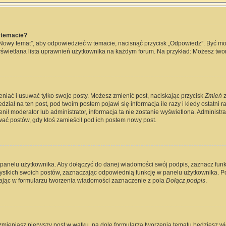
 temacie?
„Nowy temat”, aby odpowiedzieć w temacie, nacisnąć przycisk „Odpowiedz”. Być m
wyświetlana lista uprawnień użytkownika na każdym forum. Na przykład: Możesz two
eniać i usuwać tylko swoje posty. Możesz zmienić post, naciskając przycisk
Zmień
z
ział na ten post, pod twoim postem pojawi się informacja ile razy i kiedy ostatni raz
ienił moderator lub administrator, informacja ta nie zostanie wyświetlona. Administ
wać postów, gdy ktoś zamieścił pod ich postem nowy post.
 panelu użytkownika. Aby dołączyć do danej wiadomości swój podpis, zaznacz fun
kich swoich postów, zaznaczając odpowiednią funkcję w panelu użytkownika. Po u
jąc w formularzu tworzenia wiadomości zaznaczenie z pola
Dołącz podpis
.
zmieniasz pierwszy post w wątku, na dole formularza tworzenia tematu będziesz widz