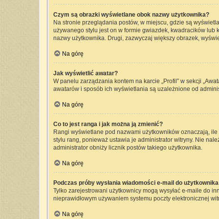
Czym są obrazki wyświetlane obok nazwy użytkownika?
Na stronie przeglądania postów, w miejscu, gdzie są wyświetl
używanego stylu jest on w formie gwiazdek, kwadracików lub kr
nazwy użytkownika. Drugi, zazwyczaj większy obrazek, wyświet
Na górę
Jak wyświetlić awatar?
W panelu zarządzania kontem na karcie „Profil” w sekcji „Awat
awatarów i sposób ich wyświetlania są uzależnione od administ
Na górę
Co to jest ranga i jak można ją zmienić?
Rangi wyświetlane pod nazwami użytkowników oznaczają, ile p
stylu rang, ponieważ ustawia je administrator witryny. Nie nale
administrator obniży licznik postów takiego użytkownika.
Na górę
Podczas próby wysłania wiadomości e-mail do użytkownika 
Tylko zarejestrowani użytkownicy mogą wysyłać e-maile do inny
nieprawidłowym używaniem systemu poczty elektronicznej wi
Na górę