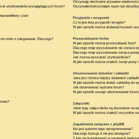
Otrzymuję niechciane prywatne wiadomości
iście użytkowników przeglądających forum?
Otrzymałem/otrzymałam spam lub obraźliwy 
nieprawidłowy czas!
Przyjaciele i wrogowie
Co to jest lista przyjaciół i wrogów?
W jaki sposób można dodawać/usuwać użytk
Przeszukiwanie forów
rosi mnie o zalogowanie. Dlaczego?
W jaki sposób można przeszukiwać fora?
Dlaczego moje wyszukiwanie nie zwraca w
Dlaczego moje wyszukiwanie zwraca pustą 
Jak można wyszukać użytkowników?
W jaki sposób można znaleźć swoje posty i
Obserwowanie tematów i zakładki
Jaka jest różnica między dodaniem zakład
W jaki sposób można dodać zakładkę do w
Jak obserwować wybrane forum?
W jaki sposób usunąć obserwowanie forum
ematu?
Załączniki
Jakie typy załączników są dozwolone na tej
W jaki sposób można znaleźć wszystkie swo
Zagadnienia związane z phpBB
Kto jest autorem tego oprogramowania?
Dlaczego funkcja X nie jest dostępna?
Z kim się kontaktować w sprawach nadużyć