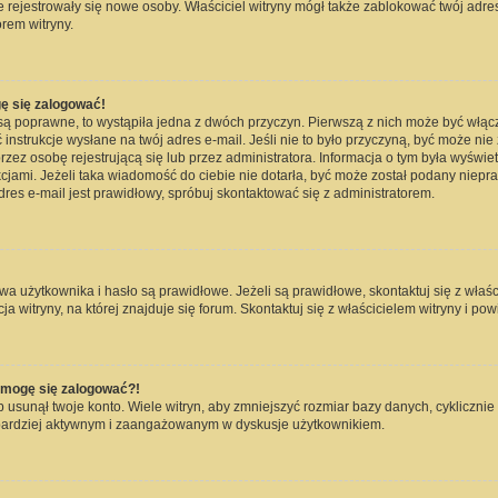
nie rejestrowały się nowe osoby. Właściciel witryny mógł także zablokować twój adre
rem witryny.
ę się zalogować!
są poprawne, to wystąpiła jedna z dwóch przyczyn. Pierwszą z nich może być włąc
instrukcje wysłane na twój adres e-mail. Jeśli nie to było przyczyną, być może nie
 osobę rejestrującą się lub przez administratora. Informacja o tym była wyświetlo
kcjami. Jeżeli taka wiadomość do ciebie nie dotarła, być może został podany niep
dres e-mail jest prawidłowy, spróbuj skontaktować się z administratorem.
użytkownika i hasło są prawidłowe. Jeżeli są prawidłowe, skontaktuj się z właścici
witryny, na której znajduje się forum. Skontaktuj się z właścicielem witryny i po
e mogę się zalogować?!
usunął twoje konto. Wiele witryn, aby zmniejszyć rozmiar bazy danych, cyklicznie 
dź bardziej aktywnym i zaangażowanym w dyskusje użytkownikiem.