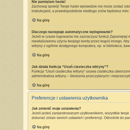
Nie pamiętam hasła!
Zachowaj spokój! Twoje hasło wprawdzie nie może zostać odzy
instrukcjami, a prawdopodobnie niedługo znów będziesz móc 
Na górę
Dlaczego następuje automatyczne wylogowanie?
Jeżeli w czasie logowania nie zaznaczysz funkcji
Zapamiętaj 
niewłaściwemu użyciu twojego konta przez kogoś innego. Ab
witryny z ogólnie dostępnego komputera, np. w bibliotece, kawia
Na górę
Jak działa funkcja “Usuń ciasteczka witryny”?
Funkcja “Usuń ciasteczka witryny” usuwa ciasteczka utworzone
administratora witryny – śledzenia przeczytanych i nieprzec
Na górę
Preferencje i ustawienia użytkownika
Jak zmienić moje ustawienia?
Jeżeli jesteś zarejestrowanym użytkownikiem, wszystkie twoj
dokonać zmian swoich ustawień i preferencji. Odnośnik do pan
Na górę