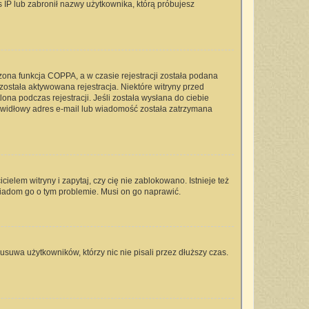
s IP lub zabronił nazwy użytkownika, którą próbujesz
zona funkcja COPPA, a w czasie rejestracji została podana
 została aktywowana rejestracja. Niektóre witryny przed
na podczas rejestracji. Jeśli została wysłana do ciebie
rawidłowy adres e-mail lub wiadomość została zatrzymana
elem witryny i zapytaj, czy cię nie zablokowano. Istnieje też
wiadom go o tym problemie. Musi on go naprawić.
usuwa użytkowników, którzy nic nie pisali przez dłuższy czas.