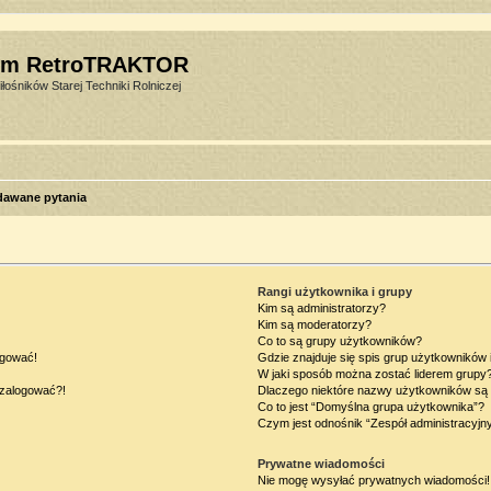
um RetroTRAKTOR
łośników Starej Techniki Rolniczej
dawane pytania
Rangi użytkownika i grupy
Kim są administratorzy?
Kim są moderatorzy?
Co to są grupy użytkowników?
ogować!
Gdzie znajduje się spis grup użytkowników
W jaki sposób można zostać liderem grupy
ę zalogować?!
Dlaczego niektóre nazwy użytkowników są 
Co to jest “Domyślna grupa użytkownika”?
Czym jest odnośnik “Zespół administracyjn
Prywatne wiadomości
Nie mogę wysyłać prywatnych wiadomości!