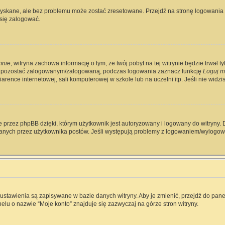
skane, ale bez problemu może zostać zresetowane. Przejdź na stronę logowania i 
się zalogować.
mnie
, witryna zachowa informację o tym, że twój pobyt na tej witrynie będzie trwał 
y pozostać zalogowanym/zalogowaną, podczas logowania zaznacz funkcję
Loguj m
rence internetowej, sali komputerowej w szkole lub na uczelni itp. Jeśli nie widzisz 
 przez phpBB dzięki, którym użytkownik jest autoryzowany i logowany do witryny. D
zytanych przez użytkownika postów. Jeśli występują problemy z logowaniem/wylog
e ustawienia są zapisywane w bazie danych witryny. Aby je zmienić, przejdź do p
elu o nazwie “Moje konto” znajduje się zazwyczaj na górze stron witryny.