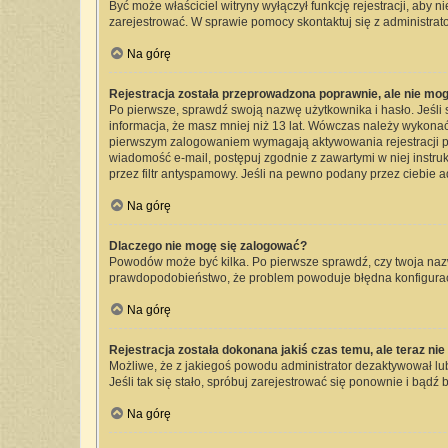
Być może właściciel witryny wyłączył funkcję rejestracji, aby 
zarejestrować. W sprawie pomocy skontaktuj się z administrato
Na górę
Rejestracja została przeprowadzona poprawnie, ale nie mog
Po pierwsze, sprawdź swoją nazwę użytkownika i hasło. Jeśli 
informacja, że masz mniej niż 13 lat. Wówczas należy wykonać 
pierwszym zalogowaniem wymagają aktywowania rejestracji przez
wiadomość e-mail, postępuj zgodnie z zawartymi w niej instru
przez filtr antyspamowy. Jeśli na pewno podany przez ciebie a
Na górę
Dlaczego nie mogę się zalogować?
Powodów może być kilka. Po pierwsze sprawdź, czy twoja nazwa 
prawdopodobieństwo, że problem powoduje błędna konfiguracja 
Na górę
Rejestracja została dokonana jakiś czas temu, ale teraz ni
Możliwe, że z jakiegoś powodu administrator dezaktywował lub 
Jeśli tak się stało, spróbuj zarejestrować się ponownie i bą
Na górę