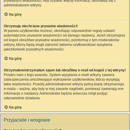
prywatnych wiadomości. Aby uzyskać więcej informacji, skontaktuj się z
administratorem witryny.
Na górę
Otrzymuję niechciane prywatne wiadomości!
W panelu użytkownika możesz, określając odpowiednie reguły ustawić
automatyczne usuwanie wiadomości od danego nadawcy. Jeżeli otrzymujesz
od kogoś obraźliwe prywatne wiadomości, poinformuj o tym moderatorów
witryny, którzy będą mogli zabronić takiemu użytkownikowi wysyłania
jakichkolwiek prywatnych wiadomości.
Na górę
Otrzymałem/otrzymałam spam lub obraźliwy e-mail od kogoś z tej witryny!
Przykro nam z tego powodu. System wysyłania e-maili witryny zawiera
zabezpieczenia umożliwiające wytropienie użytkowników, którzy wysyłają
takie wiadomości. Prześlij administratorowi witryny pełną kopię otrzymanego
e-maila – ważne, aby były w niej zawarte nagłówki, ponieważ zawierają one
informacje o nadawcy. Administrator będzie wówczas mógł podjąć
odpowiednie działania.
Na górę
Przyjaciele i wrogowie