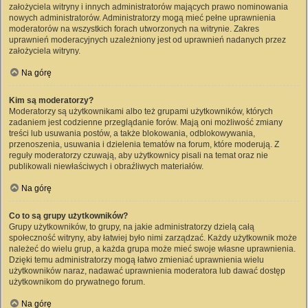
założyciela witryny i innych administratorów mających prawo nominowania
nowych administratorów. Administratorzy mogą mieć pełne uprawnienia
moderatorów na wszystkich forach utworzonych na witrynie. Zakres
uprawnień moderacyjnych uzależniony jest od uprawnień nadanych przez
założyciela witryny.
Na górę
Kim są moderatorzy?
Moderatorzy są użytkownikami albo też grupami użytkowników, których
zadaniem jest codzienne przeglądanie forów. Mają oni możliwość zmiany
treści lub usuwania postów, a także blokowania, odblokowywania,
przenoszenia, usuwania i dzielenia tematów na forum, które moderują. Z
reguły moderatorzy czuwają, aby użytkownicy pisali na temat oraz nie
publikowali niewłaściwych i obraźliwych materiałów.
Na górę
Co to są grupy użytkowników?
Grupy użytkowników, to grupy, na jakie administratorzy dzielą całą
społeczność witryny, aby łatwiej było nimi zarządzać. Każdy użytkownik może
należeć do wielu grup, a każda grupa może mieć swoje własne uprawnienia.
Dzięki temu administratorzy mogą łatwo zmieniać uprawnienia wielu
użytkowników naraz, nadawać uprawnienia moderatora lub dawać dostęp
użytkownikom do prywatnego forum.
Na górę