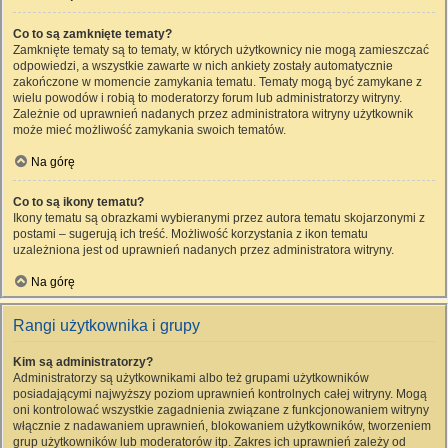
Co to są zamknięte tematy?
Zamknięte tematy są to tematy, w których użytkownicy nie mogą zamieszczać
odpowiedzi, a wszystkie zawarte w nich ankiety zostały automatycznie
zakończone w momencie zamykania tematu. Tematy mogą być zamykane z
wielu powodów i robią to moderatorzy forum lub administratorzy witryny.
Zależnie od uprawnień nadanych przez administratora witryny użytkownik
może mieć możliwość zamykania swoich tematów.
Na górę
Co to są ikony tematu?
Ikony tematu są obrazkami wybieranymi przez autora tematu skojarzonymi z
postami – sugerują ich treść. Możliwość korzystania z ikon tematu
uzależniona jest od uprawnień nadanych przez administratora witryny.
Na górę
Rangi użytkownika i grupy
Kim są administratorzy?
Administratorzy są użytkownikami albo też grupami użytkowników
posiadającymi najwyższy poziom uprawnień kontrolnych całej witryny. Mogą
oni kontrolować wszystkie zagadnienia związane z funkcjonowaniem witryny
włącznie z nadawaniem uprawnień, blokowaniem użytkowników, tworzeniem
grup użytkowników lub moderatorów itp. Zakres ich uprawnień zależy od