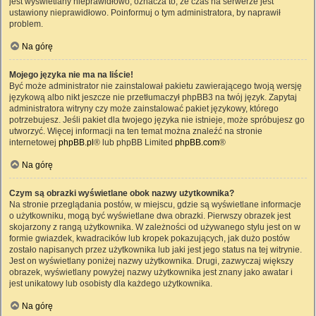
jest wyświetlany nieprawidłowo, oznacza to, że czas na serwerze jest
ustawiony nieprawidłowo. Poinformuj o tym administratora, by naprawił
problem.
Na górę
Mojego języka nie ma na liście!
Być może administrator nie zainstalował pakietu zawierającego twoją wersję
językową albo nikt jeszcze nie przetłumaczył phpBB3 na twój język. Zapytaj
administratora witryny czy może zainstalować pakiet językowy, którego
potrzebujesz. Jeśli pakiet dla twojego języka nie istnieje, może spróbujesz go
utworzyć. Więcej informacji na ten temat można znaleźć na stronie
internetowej
phpBB.pl
® lub phpBB Limited
phpBB.com
®
Na górę
Czym są obrazki wyświetlane obok nazwy użytkownika?
Na stronie przeglądania postów, w miejscu, gdzie są wyświetlane informacje
o użytkowniku, mogą być wyświetlane dwa obrazki. Pierwszy obrazek jest
skojarzony z rangą użytkownika. W zależności od używanego stylu jest on w
formie gwiazdek, kwadracików lub kropek pokazujących, jak dużo postów
zostało napisanych przez użytkownika lub jaki jest jego status na tej witrynie.
Jest on wyświetlany poniżej nazwy użytkownika. Drugi, zazwyczaj większy
obrazek, wyświetlany powyżej nazwy użytkownika jest znany jako awatar i
jest unikatowy lub osobisty dla każdego użytkownika.
Na górę