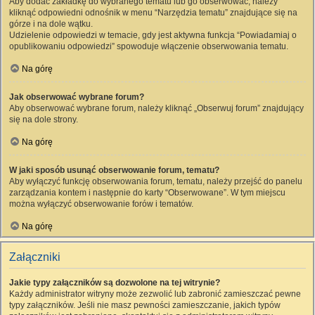
Aby dodać zakładkę do wybranego tematu lub go obserwować, należy
kliknąć odpowiedni odnośnik w menu “Narzędzia tematu” znajdujące się na
górze i na dole wątku.
Udzielenie odpowiedzi w temacie, gdy jest aktywna funkcja “Powiadamiaj o
opublikowaniu odpowiedzi” spowoduje włączenie obserwowania tematu.
Na górę
Jak obserwować wybrane forum?
Aby obserwować wybrane forum, należy kliknąć „Obserwuj forum” znajdujący
się na dole strony.
Na górę
W jaki sposób usunąć obserwowanie forum, tematu?
Aby wyłączyć funkcję obserwowania forum, tematu, należy przejść do panelu
zarządzania kontem i następnie do karty “Obserwowane”. W tym miejscu
można wyłączyć obserwowanie forów i tematów.
Na górę
Załączniki
Jakie typy załączników są dozwolone na tej witrynie?
Każdy administrator witryny może zezwolić lub zabronić zamieszczać pewne
typy załączników. Jeśli nie masz pewności zamieszczanie, jakich typów