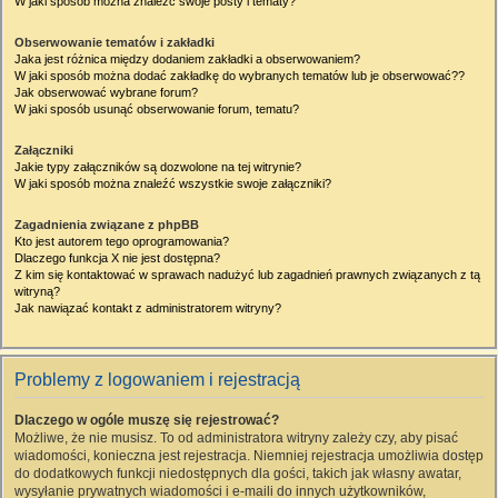
W jaki sposób można znaleźć swoje posty i tematy?
Obserwowanie tematów i zakładki
Jaka jest różnica między dodaniem zakładki a obserwowaniem?
W jaki sposób można dodać zakładkę do wybranych tematów lub je obserwować??
Jak obserwować wybrane forum?
W jaki sposób usunąć obserwowanie forum, tematu?
Załączniki
Jakie typy załączników są dozwolone na tej witrynie?
W jaki sposób można znaleźć wszystkie swoje załączniki?
Zagadnienia związane z phpBB
Kto jest autorem tego oprogramowania?
Dlaczego funkcja X nie jest dostępna?
Z kim się kontaktować w sprawach nadużyć lub zagadnień prawnych związanych z tą
witryną?
Jak nawiązać kontakt z administratorem witryny?
Problemy z logowaniem i rejestracją
Dlaczego w ogóle muszę się rejestrować?
Możliwe, że nie musisz. To od administratora witryny zależy czy, aby pisać
wiadomości, konieczna jest rejestracja. Niemniej rejestracja umożliwia dostęp
do dodatkowych funkcji niedostępnych dla gości, takich jak własny awatar,
wysyłanie prywatnych wiadomości i e-maili do innych użytkowników,