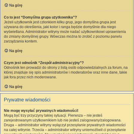
Na górę
Co to jest “Domyślna grupa użytkownika”?
Jeżeli użytkownik jest członkiem kilku grup, jego domyślna grupa jest
używana do określenia, jaki kolor i ranga będzie domyślnie dla niego
wyświetlana. Administrator witryny może nadać użytkownikowi uprawnienia
do zmiany domyślnej grupy. Wówczas można to zrobić z poziomu panelu
zarządzania kontem.
Na górę
Czym jest odnośnik “Zespół administracyjny”?
Odnośnik ten prowadzi do strony z listą osób odpowiedzialnych za forum, na
której znajduje się spis administratorów i moderatorów oraz inne dane, takie
jak fora przez nich moderowane.
Na górę
Prywatne wiadomości
Nie mogę wysyłać prywatnych wiadomości!
Mogą być trzy przyczyny takiej sytuacji. Pierwsza – nie jesteś
zarejestrowanym użytkownikiem lub nie jesteś zalogowany/zalogowana.
Druga – administrator witryny wyłączył przesyłanie prywatnych wiadomości
na całej witrynie. Trzecia – administrator witryny uniemożliwił ci przesyłanie