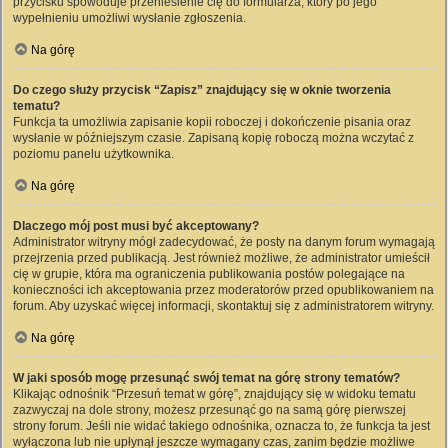
przycisku spowoduje przeniesienie cię do formularza, który po jego
wypełnieniu umożliwi wysłanie zgłoszenia.
Na górę
Do czego służy przycisk “Zapisz” znajdujący się w oknie tworzenia
tematu?
Funkcja ta umożliwia zapisanie kopii roboczej i dokończenie pisania oraz
wysłanie w późniejszym czasie. Zapisaną kopię roboczą można wczytać z
poziomu panelu użytkownika.
Na górę
Dlaczego mój post musi być akceptowany?
Administrator witryny mógł zadecydować, że posty na danym forum wymagają
przejrzenia przed publikacją. Jest również możliwe, że administrator umieścił
cię w grupie, która ma ograniczenia publikowania postów polegające na
konieczności ich akceptowania przez moderatorów przed opublikowaniem na
forum. Aby uzyskać więcej informacji, skontaktuj się z administratorem witryny.
Na górę
W jaki sposób mogę przesunąć swój temat na górę strony tematów?
Klikając odnośnik “Przesuń temat w górę”, znajdujący się w widoku tematu
zazwyczaj na dole strony, możesz przesunąć go na samą górę pierwszej
strony forum. Jeśli nie widać takiego odnośnika, oznacza to, że funkcja ta jest
wyłączona lub nie upłynął jeszcze wymagany czas, zanim będzie możliwe