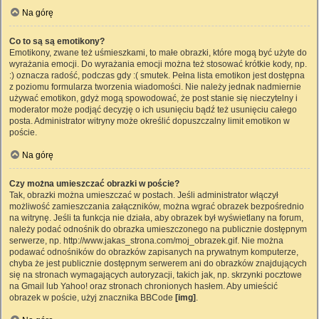
Na górę
Co to są są emotikony?
Emotikony, zwane też uśmieszkami, to małe obrazki, które mogą być użyte do
wyrażania emocji. Do wyrażania emocji można też stosować krótkie kody, np.
:) oznacza radość, podczas gdy :( smutek. Pełna lista emotikon jest dostępna
z poziomu formularza tworzenia wiadomości. Nie należy jednak nadmiernie
używać emotikon, gdyż mogą spowodować, że post stanie się nieczytelny i
moderator może podjąć decyzję o ich usunięciu bądź też usunięciu całego
posta. Administrator witryny może określić dopuszczalny limit emotikon w
poście.
Na górę
Czy można umieszczać obrazki w poście?
Tak, obrazki można umieszczać w postach. Jeśli administrator włączył
możliwość zamieszczania załączników, można wgrać obrazek bezpośrednio
na witrynę. Jeśli ta funkcja nie działa, aby obrazek był wyświetlany na forum,
należy podać odnośnik do obrazka umieszczonego na publicznie dostępnym
serwerze, np. http://www.jakas_strona.com/moj_obrazek.gif. Nie można
podawać odnośników do obrazków zapisanych na prywatnym komputerze,
chyba że jest publicznie dostępnym serwerem ani do obrazków znajdujących
się na stronach wymagających autoryzacji, takich jak, np. skrzynki pocztowe
na Gmail lub Yahoo! oraz stronach chronionych hasłem. Aby umieścić
obrazek w poście, użyj znacznika BBCode
[img]
.