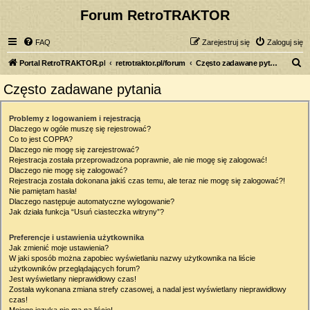
Forum RetroTRAKTOR
FAQ
Zarejestruj się
Zaloguj się
S
Portal RetroTRAKTOR.pl
retrotraktor.pl/forum
Często zadawane pytania
z
Często zadawane pytania
u
k
Problemy z logowaniem i rejestracją
Dlaczego w ogóle muszę się rejestrować?
a
Co to jest COPPA?
j
Dlaczego nie mogę się zarejestrować?
Rejestracja została przeprowadzona poprawnie, ale nie mogę się zalogować!
Dlaczego nie mogę się zalogować?
Rejestracja została dokonana jakiś czas temu, ale teraz nie mogę się zalogować?!
Nie pamiętam hasła!
Dlaczego następuje automatyczne wylogowanie?
Jak działa funkcja “Usuń ciasteczka witryny”?
Preferencje i ustawienia użytkownika
Jak zmienić moje ustawienia?
W jaki sposób można zapobiec wyświetlaniu nazwy użytkownika na liście
użytkowników przeglądających forum?
Jest wyświetlany nieprawidłowy czas!
Została wykonana zmiana strefy czasowej, a nadal jest wyświetlany nieprawidłowy
czas!