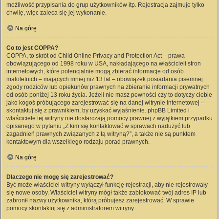
możliwość przypisania do grup użytkowników itp. Rejestracja zajmuje tylko
chwilę, więc zaleca się jej wykonanie.
Na górę
Co to jest COPPA?
COPPA, to skrót od Child Online Privacy and Protection Act – prawa
obowiązującego od 1998 roku w USA, nakładającego na właścicieli stron
internetowych, które potencjalnie mogą zbierać informacje od osób
małoletnich – mających mniej niż 13 lat – obowiązek posiadania pisemnej
zgody rodziców lub opiekunów prawnych na zbieranie informacji prywatnych
od osób poniżej 13 roku życia. Jeżeli nie masz pewności czy to dotyczy ciebie
jako kogoś próbującego zarejestrować się na danej witrynie internetowej –
skontaktuj się z prawnikiem, by uzyskać wyjaśnienie. phpBB Limited i
właściciele tej witryny nie dostarczają pomocy prawnej z wyjątkiem przypadku
opisanego w pytaniu „Z kim się kontaktować w sprawach nadużyć lub
zagadnień prawnych związanych z tą witryną?”, a także nie są punktem
kontaktowym dla wszelkiego rodzaju porad prawnych.
Na górę
Dlaczego nie mogę się zarejestrować?
Być może właściciel witryny wyłączył funkcję rejestracji, aby nie rejestrowały
się nowe osoby. Właściciel witryny mógł także zablokować twój adres IP lub
zabronił nazwy użytkownika, którą próbujesz zarejestrować. W sprawie
pomocy skontaktuj się z administratorem witryny.