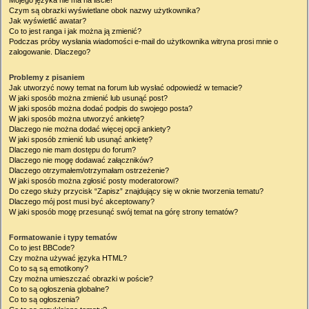
Mojego języka nie ma na liście!
Czym są obrazki wyświetlane obok nazwy użytkownika?
Jak wyświetlić awatar?
Co to jest ranga i jak można ją zmienić?
Podczas próby wysłania wiadomości e-mail do użytkownika witryna prosi mnie o
zalogowanie. Dlaczego?
Problemy z pisaniem
Jak utworzyć nowy temat na forum lub wysłać odpowiedź w temacie?
W jaki sposób można zmienić lub usunąć post?
W jaki sposób można dodać podpis do swojego posta?
W jaki sposób można utworzyć ankietę?
Dlaczego nie można dodać więcej opcji ankiety?
W jaki sposób zmienić lub usunąć ankietę?
Dlaczego nie mam dostępu do forum?
Dlaczego nie mogę dodawać załączników?
Dlaczego otrzymałem/otrzymałam ostrzeżenie?
W jaki sposób można zgłosić posty moderatorowi?
Do czego służy przycisk “Zapisz” znajdujący się w oknie tworzenia tematu?
Dlaczego mój post musi być akceptowany?
W jaki sposób mogę przesunąć swój temat na górę strony tematów?
Formatowanie i typy tematów
Co to jest BBCode?
Czy można używać języka HTML?
Co to są są emotikony?
Czy można umieszczać obrazki w poście?
Co to są ogłoszenia globalne?
Co to są ogłoszenia?