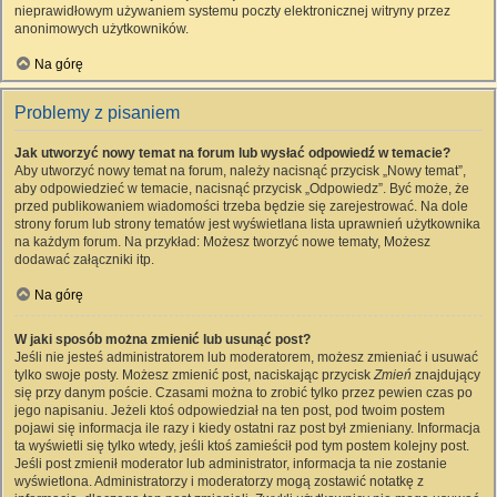
nieprawidłowym używaniem systemu poczty elektronicznej witryny przez
anonimowych użytkowników.
Na górę
Problemy z pisaniem
Jak utworzyć nowy temat na forum lub wysłać odpowiedź w temacie?
Aby utworzyć nowy temat na forum, należy nacisnąć przycisk „Nowy temat”,
aby odpowiedzieć w temacie, nacisnąć przycisk „Odpowiedz”. Być może, że
przed publikowaniem wiadomości trzeba będzie się zarejestrować. Na dole
strony forum lub strony tematów jest wyświetlana lista uprawnień użytkownika
na każdym forum. Na przykład: Możesz tworzyć nowe tematy, Możesz
dodawać załączniki itp.
Na górę
W jaki sposób można zmienić lub usunąć post?
Jeśli nie jesteś administratorem lub moderatorem, możesz zmieniać i usuwać
tylko swoje posty. Możesz zmienić post, naciskając przycisk
Zmień
znajdujący
się przy danym poście. Czasami można to zrobić tylko przez pewien czas po
jego napisaniu. Jeżeli ktoś odpowiedział na ten post, pod twoim postem
pojawi się informacja ile razy i kiedy ostatni raz post był zmieniany. Informacja
ta wyświetli się tylko wtedy, jeśli ktoś zamieścił pod tym postem kolejny post.
Jeśli post zmienił moderator lub administrator, informacja ta nie zostanie
wyświetlona. Administratorzy i moderatorzy mogą zostawić notatkę z