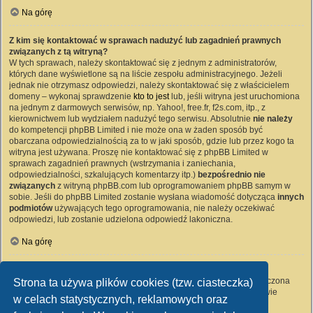
Na górę
Z kim się kontaktować w sprawach nadużyć lub zagadnień prawnych
związanych z tą witryną?
W tych sprawach, należy skontaktować się z jednym z administratorów,
których dane wyświetlone są na liście zespołu administracyjnego. Jeżeli
jednak nie otrzymasz odpowiedzi, należy skontaktować się z właścicielem
domeny – wykonaj sprawdzenie
kto to jest
lub, jeśli witryna jest uruchomiona
na jednym z darmowych serwisów, np. Yahoo!, free.fr, f2s.com, itp., z
kierownictwem lub wydziałem nadużyć tego serwisu. Absolutnie
nie należy
do kompetencji phpBB Limited i nie może ona w żaden sposób być
obarczana odpowiedzialnością za to w jaki sposób, gdzie lub przez kogo ta
witryna jest używana. Proszę nie kontaktować się z phpBB Limited w
sprawach zagadnień prawnych (wstrzymania i zaniechania,
odpowiedzialności, szkalujących komentarzy itp.)
bezpośrednio nie
związanych
z witryną phpBB.com lub oprogramowaniem phpBB samym w
sobie. Jeśli do phpBB Limited zostanie wysłana wiadomość dotycząca
innych
podmiotów
używających tego oprogramowania, nie należy oczekiwać
odpowiedzi, lub zostanie udzielona odpowiedź lakoniczna.
Na górę
Jak nawiązać kontakt z administratorem witryny?
Wszyscy użytkownicy witryny mogą używać – jeśli funkcja ta jest włączona
Strona ta używa plików cookies (tzw. ciasteczka)
przez administratora witryny – formularza „Kontakt z nami”. Członkowie
w celach statystycznych, reklamowych oraz
witryny mogą także używać odnośnika „Zespół administracyjny”.