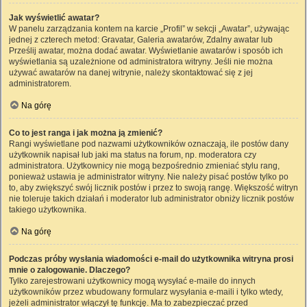
Jak wyświetlić awatar?
W panelu zarządzania kontem na karcie „Profil” w sekcji „Awatar”, używając
jednej z czterech metod: Gravatar, Galeria awatarów, Zdalny awatar lub
Prześlij awatar, można dodać awatar. Wyświetlanie awatarów i sposób ich
wyświetlania są uzależnione od administratora witryny. Jeśli nie można
używać awatarów na danej witrynie, należy skontaktować się z jej
administratorem.
Na górę
Co to jest ranga i jak można ją zmienić?
Rangi wyświetlane pod nazwami użytkowników oznaczają, ile postów dany
użytkownik napisał lub jaki ma status na forum, np. moderatora czy
administratora. Użytkownicy nie mogą bezpośrednio zmieniać stylu rang,
ponieważ ustawia je administrator witryny. Nie należy pisać postów tylko po
to, aby zwiększyć swój licznik postów i przez to swoją rangę. Większość witryn
nie toleruje takich działań i moderator lub administrator obniży licznik postów
takiego użytkownika.
Na górę
Podczas próby wysłania wiadomości e-mail do użytkownika witryna prosi
mnie o zalogowanie. Dlaczego?
Tylko zarejestrowani użytkownicy mogą wysyłać e-maile do innych
użytkowników przez wbudowany formularz wysyłania e-maili i tylko wtedy,
jeżeli administrator włączył tę funkcję. Ma to zabezpieczać przed