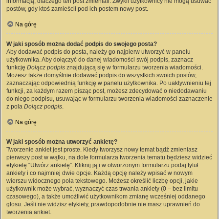
informacją, dlaczego ten post zmieniali. Zwykli użytkownicy nie mogą usuwać
postów, gdy ktoś zamieścił pod ich postem nowy post.
Na górę
W jaki sposób można dodać podpis do swojego posta?
Aby dodawać podpis do posta, należy go najpierw utworzyć w panelu
użytkownika. Aby dołączyć do danej wiadomości swój podpis, zaznacz
funkcję
Dołącz podpis
znajdującą się w formularzu tworzenia wiadomości.
Możesz także domyślnie dodawać podpis do wszystkich swoich postów,
zaznaczając odpowiednią funkcję w panelu użytkownika. Po uaktywnieniu tej
funkcji, za każdym razem pisząc post, możesz zdecydować o niedodawaniu
do niego podpisu, usuwając w formularzu tworzenia wiadomości zaznaczenie
z pola
Dołącz podpis
.
Na górę
W jaki sposób można utworzyć ankietę?
Tworzenie ankiet jest proste. Kiedy tworzysz nowy temat bądź zmieniasz
pierwszy post w wątku, na dole formularza tworzenia tematu będziesz widzieć
etykietę “Utwórz ankietę”. Kliknij ją i w otworzonym formularzu podaj tytuł
ankiety i co najmniej dwie opcje. Każdą opcję należy wpisać w nowym
wierszu widocznego pola tekstowego. Możesz określić liczbę opcji, jakie
użytkownik może wybrać, wyznaczyć czas trwania ankiety (0 – bez limitu
czasowego), a także umożliwić użytkownikom zmianę wcześniej oddanego
głosu. Jeśli nie widzisz etykiety, prawdopodobnie nie masz uprawnień do
tworzenia ankiet.