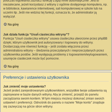
podczas logowania zaznacz funkcję
Loguj mnie automatycznie
. Jest to
niezalecane, jeżeli korzystasz z witryny z ogólnie dostępnego komputera, np.
w bibliotece, kawiarence internetowej, sali komputerowej w szkole lub na
uczelni itp. Jeśli nie widzisz tej funkcji, oznacza to, że administrator ją
wyłączył.
Na górę
Jak działa funkcja “Usuń ciasteczka witryny”?
Funkcja “Usuń ciasteczka witryny” usuwa ciasteczka utworzone przez phpBB
dzięki, którym użytkownik jest autoryzowany i logowany do witryny.
Dostarczają one również funkcję – jeśli została włączona przez
administratora witryny – śledzenia przeczytanych i nieprzeczytanych przez
użytkownika postów. Jeśli występują problemy z logowaniem/wylogowaniem,
usunięcie ciasteczek może być pomocne.
Na górę
Preferencje i ustawienia użytkownika
Jak zmienić moje ustawienia?
Jeżeli jesteś zarejestrowanym użytkownikiem, wszystkie twoje ustawienia są
zapisywane w bazie danych witryny. Aby je zmienić, przejdź do panelu
zarządzania swoim kontem. W tym miejscu możesz dokonać zmian swoich
ustawień i preferencji. Odnośnik do panelu o nazwie “Moje konto” znajduje
się zazwyczaj na górze stron witryny.