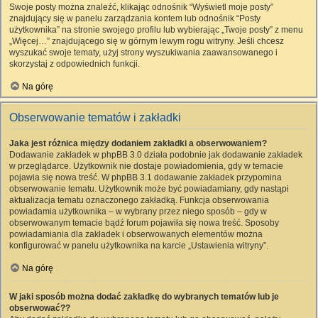
Swoje posty można znaleźć, klikając odnośnik “Wyświetl moje posty”
znajdujący się w panelu zarządzania kontem lub odnośnik “Posty
użytkownika” na stronie swojego profilu lub wybierając „Twoje posty” z menu
„Więcej…” znajdującego się w górnym lewym rogu witryny. Jeśli chcesz
wyszukać swoje tematy, użyj strony wyszukiwania zaawansowanego i
skorzystaj z odpowiednich funkcji.
Na górę
Obserwowanie tematów i zakładki
Jaka jest różnica między dodaniem zakładki a obserwowaniem?
Dodawanie zakładek w phpBB 3.0 działa podobnie jak dodawanie zakładek
w przeglądarce. Użytkownik nie dostaje powiadomienia, gdy w temacie
pojawia się nowa treść. W phpBB 3.1 dodawanie zakładek przypomina
obserwowanie tematu. Użytkownik może być powiadamiany, gdy nastąpi
aktualizacja tematu oznaczonego zakładką. Funkcja obserwowania
powiadamia użytkownika – w wybrany przez niego sposób – gdy w
obserwowanym temacie bądź forum pojawiła się nowa treść. Sposoby
powiadamiania dla zakładek i obserwowanych elementów można
konfigurować w panelu użytkownika na karcie „Ustawienia witryny”.
Na górę
W jaki sposób można dodać zakładkę do wybranych tematów lub je
obserwować??