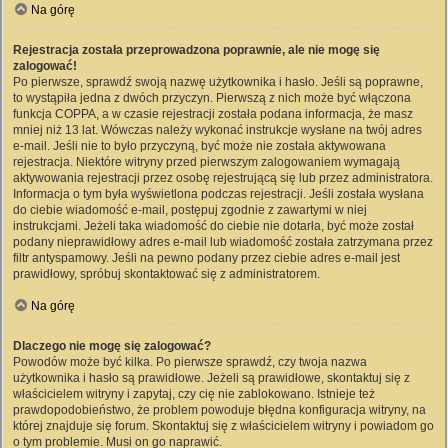
Na górę
Rejestracja została przeprowadzona poprawnie, ale nie mogę się
zalogować!
Po pierwsze, sprawdź swoją nazwę użytkownika i hasło. Jeśli są poprawne,
to wystąpiła jedna z dwóch przyczyn. Pierwszą z nich może być włączona
funkcja COPPA, a w czasie rejestracji została podana informacja, że masz
mniej niż 13 lat. Wówczas należy wykonać instrukcje wysłane na twój adres
e-mail. Jeśli nie to było przyczyną, być może nie została aktywowana
rejestracja. Niektóre witryny przed pierwszym zalogowaniem wymagają
aktywowania rejestracji przez osobę rejestrującą się lub przez administratora.
Informacja o tym była wyświetlona podczas rejestracji. Jeśli została wysłana
do ciebie wiadomość e-mail, postępuj zgodnie z zawartymi w niej
instrukcjami. Jeżeli taka wiadomość do ciebie nie dotarła, być może został
podany nieprawidłowy adres e-mail lub wiadomość została zatrzymana przez
filtr antyspamowy. Jeśli na pewno podany przez ciebie adres e-mail jest
prawidłowy, spróbuj skontaktować się z administratorem.
Na górę
Dlaczego nie mogę się zalogować?
Powodów może być kilka. Po pierwsze sprawdź, czy twoja nazwa
użytkownika i hasło są prawidłowe. Jeżeli są prawidłowe, skontaktuj się z
właścicielem witryny i zapytaj, czy cię nie zablokowano. Istnieje też
prawdopodobieństwo, że problem powoduje błędna konfiguracja witryny, na
której znajduje się forum. Skontaktuj się z właścicielem witryny i powiadom go
o tym problemie. Musi on go naprawić.