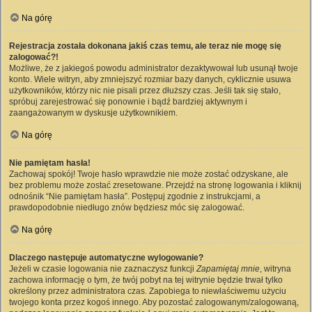
Na górę
Rejestracja została dokonana jakiś czas temu, ale teraz nie mogę się
zalogować?!
Możliwe, że z jakiegoś powodu administrator dezaktywował lub usunął twoje
konto. Wiele witryn, aby zmniejszyć rozmiar bazy danych, cyklicznie usuwa
użytkowników, którzy nic nie pisali przez dłuższy czas. Jeśli tak się stało,
spróbuj zarejestrować się ponownie i bądź bardziej aktywnym i
zaangażowanym w dyskusje użytkownikiem.
Na górę
Nie pamiętam hasła!
Zachowaj spokój! Twoje hasło wprawdzie nie może zostać odzyskane, ale
bez problemu może zostać zresetowane. Przejdź na stronę logowania i kliknij
odnośnik “Nie pamiętam hasła”. Postępuj zgodnie z instrukcjami, a
prawdopodobnie niedługo znów będziesz móc się zalogować.
Na górę
Dlaczego następuje automatyczne wylogowanie?
Jeżeli w czasie logowania nie zaznaczysz funkcji
Zapamiętaj mnie
, witryna
zachowa informację o tym, że twój pobyt na tej witrynie będzie trwał tylko
określony przez administratora czas. Zapobiega to niewłaściwemu użyciu
twojego konta przez kogoś innego. Aby pozostać zalogowanym/zalogowaną,