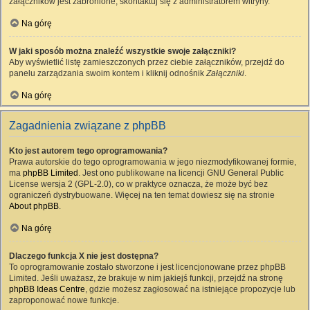
załączników jest zabronione, skontaktuj się z administratorem witryny.
Na górę
W jaki sposób można znaleźć wszystkie swoje załączniki?
Aby wyświetlić listę zamieszczonych przez ciebie załączników, przejdź do
panelu zarządzania swoim kontem i kliknij odnośnik
Załączniki
.
Na górę
Zagadnienia związane z phpBB
Kto jest autorem tego oprogramowania?
Prawa autorskie do tego oprogramowania w jego niezmodyfikowanej formie,
ma
phpBB Limited
. Jest ono publikowane na licencji GNU General Public
License wersja 2 (GPL-2.0), co w praktyce oznacza, że może być bez
ograniczeń dystrybuowane. Więcej na ten temat dowiesz się na stronie
About phpBB
.
Na górę
Dlaczego funkcja X nie jest dostępna?
To oprogramowanie zostało stworzone i jest licencjonowane przez phpBB
Limited. Jeśli uważasz, że brakuje w nim jakiejś funkcji, przejdź na stronę
phpBB Ideas Centre
, gdzie możesz zagłosować na istniejące propozycje lub
zaproponować nowe funkcje.