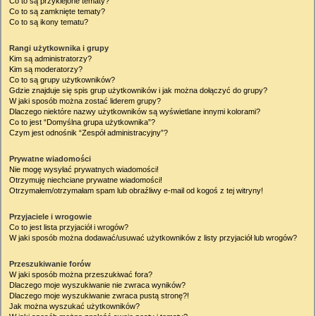
Co to są przyklejone tematy?
Co to są zamknięte tematy?
Co to są ikony tematu?
Rangi użytkownika i grupy
Kim są administratorzy?
Kim są moderatorzy?
Co to są grupy użytkowników?
Gdzie znajduje się spis grup użytkowników i jak można dołączyć do grupy?
W jaki sposób można zostać liderem grupy?
Dlaczego niektóre nazwy użytkowników są wyświetlane innymi kolorami?
Co to jest “Domyślna grupa użytkownika”?
Czym jest odnośnik “Zespół administracyjny”?
Prywatne wiadomości
Nie mogę wysyłać prywatnych wiadomości!
Otrzymuję niechciane prywatne wiadomości!
Otrzymałem/otrzymałam spam lub obraźliwy e-mail od kogoś z tej witryny!
Przyjaciele i wrogowie
Co to jest lista przyjaciół i wrogów?
W jaki sposób można dodawać/usuwać użytkowników z listy przyjaciół lub wrogów?
Przeszukiwanie forów
W jaki sposób można przeszukiwać fora?
Dlaczego moje wyszukiwanie nie zwraca wyników?
Dlaczego moje wyszukiwanie zwraca pustą stronę?!
Jak można wyszukać użytkowników?