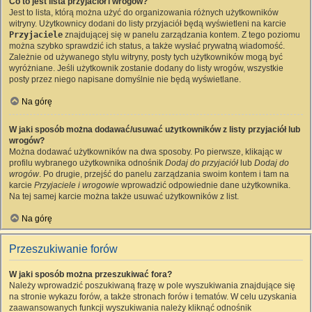
Co to jest lista przyjaciół i wrogów?
Jest to lista, którą można użyć do organizowania różnych użytkowników
witryny. Użytkownicy dodani do listy przyjaciół będą wyświetleni na karcie
Przyjaciele
znajdującej się w panelu zarządzania kontem. Z tego poziomu
można szybko sprawdzić ich status, a także wysłać prywatną wiadomość.
Zależnie od używanego stylu witryny, posty tych użytkowników mogą być
wyróżniane. Jeśli użytkownik zostanie dodany do listy wrogów, wszystkie
posty przez niego napisane domyślnie nie będą wyświetlane.
Na górę
W jaki sposób można dodawać/usuwać użytkowników z listy przyjaciół lub
wrogów?
Można dodawać użytkowników na dwa sposoby. Po pierwsze, klikając w
profilu wybranego użytkownika odnośnik
Dodaj do przyjaciół
lub
Dodaj do
wrogów
. Po drugie, przejść do panelu zarządzania swoim kontem i tam na
karcie
Przyjaciele i wrogowie
wprowadzić odpowiednie dane użytkownika.
Na tej samej karcie można także usuwać użytkowników z list.
Na górę
Przeszukiwanie forów
W jaki sposób można przeszukiwać fora?
Należy wprowadzić poszukiwaną frazę w pole wyszukiwania znajdujące się
na stronie wykazu forów, a także stronach forów i tematów. W celu uzyskania
zaawansowanych funkcji wyszukiwania należy kliknąć odnośnik