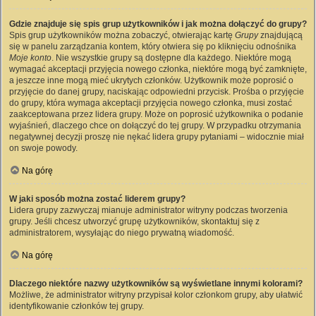
Gdzie znajduje się spis grup użytkowników i jak można dołączyć do grupy?
Spis grup użytkowników można zobaczyć, otwierając kartę
Grupy
znajdującą
się w panelu zarządzania kontem, który otwiera się po kliknięciu odnośnika
Moje konto
. Nie wszystkie grupy są dostępne dla każdego. Niektóre mogą
wymagać akceptacji przyjęcia nowego członka, niektóre mogą być zamknięte,
a jeszcze inne mogą mieć ukrytych członków. Użytkownik może poprosić o
przyjęcie do danej grupy, naciskając odpowiedni przycisk. Prośba o przyjęcie
do grupy, która wymaga akceptacji przyjęcia nowego członka, musi zostać
zaakceptowana przez lidera grupy. Może on poprosić użytkownika o podanie
wyjaśnień, dlaczego chce on dołączyć do tej grupy. W przypadku otrzymania
negatywnej decyzji proszę nie nękać lidera grupy pytaniami – widocznie miał
on swoje powody.
Na górę
W jaki sposób można zostać liderem grupy?
Lidera grupy zazwyczaj mianuje administrator witryny podczas tworzenia
grupy. Jeśli chcesz utworzyć grupę użytkowników, skontaktuj się z
administratorem, wysyłając do niego prywatną wiadomość.
Na górę
Dlaczego niektóre nazwy użytkowników są wyświetlane innymi kolorami?
Możliwe, że administrator witryny przypisał kolor członkom grupy, aby ułatwić
identyfikowanie członków tej grupy.