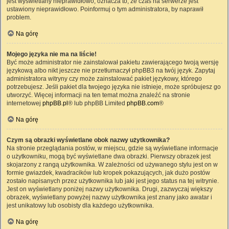
jest wyświetlany nieprawidłowo, oznacza to, że czas na serwerze jest
ustawiony nieprawidłowo. Poinformuj o tym administratora, by naprawił
problem.
Na górę
Mojego języka nie ma na liście!
Być może administrator nie zainstalował pakietu zawierającego twoją wersję
językową albo nikt jeszcze nie przetłumaczył phpBB3 na twój język. Zapytaj
administratora witryny czy może zainstalować pakiet językowy, którego
potrzebujesz. Jeśli pakiet dla twojego języka nie istnieje, może spróbujesz go
utworzyć. Więcej informacji na ten temat można znaleźć na stronie
internetowej
phpBB.pl
® lub phpBB Limited
phpBB.com
®
Na górę
Czym są obrazki wyświetlane obok nazwy użytkownika?
Na stronie przeglądania postów, w miejscu, gdzie są wyświetlane informacje
o użytkowniku, mogą być wyświetlane dwa obrazki. Pierwszy obrazek jest
skojarzony z rangą użytkownika. W zależności od używanego stylu jest on w
formie gwiazdek, kwadracików lub kropek pokazujących, jak dużo postów
zostało napisanych przez użytkownika lub jaki jest jego status na tej witrynie.
Jest on wyświetlany poniżej nazwy użytkownika. Drugi, zazwyczaj większy
obrazek, wyświetlany powyżej nazwy użytkownika jest znany jako awatar i
jest unikatowy lub osobisty dla każdego użytkownika.
Na górę