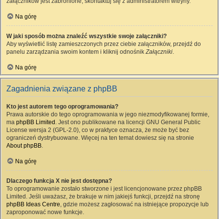
załączników jest zabronione, skontaktuj się z administratorem witryny.
Na górę
W jaki sposób można znaleźć wszystkie swoje załączniki?
Aby wyświetlić listę zamieszczonych przez ciebie załączników, przejdź do
panelu zarządzania swoim kontem i kliknij odnośnik
Załączniki
.
Na górę
Zagadnienia związane z phpBB
Kto jest autorem tego oprogramowania?
Prawa autorskie do tego oprogramowania w jego niezmodyfikowanej formie,
ma
phpBB Limited
. Jest ono publikowane na licencji GNU General Public
License wersja 2 (GPL-2.0), co w praktyce oznacza, że może być bez
ograniczeń dystrybuowane. Więcej na ten temat dowiesz się na stronie
About phpBB
.
Na górę
Dlaczego funkcja X nie jest dostępna?
To oprogramowanie zostało stworzone i jest licencjonowane przez phpBB
Limited. Jeśli uważasz, że brakuje w nim jakiejś funkcji, przejdź na stronę
phpBB Ideas Centre
, gdzie możesz zagłosować na istniejące propozycje lub
zaproponować nowe funkcje.