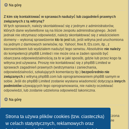
Na górę
Z kim się kontaktować w sprawach nadużyć lub zagadnień prawnych
związanych z tą witryną?
W tych sprawach, należy skontaktować się z jednym z administratorów,
których dane wyświetlone są na liście zespołu administracyjnego. Jeżeli
jednak nie otrzymasz odpowiedzi, należy skontaktować się z właścicielem
domeny – wykonaj sprawdzenie
kto to jest
lub, jeśli witryna jest uruchomiona
na jednym z darmowych serwisów, np. Yahoo!, free.fr, f2s.com, itp., z
kierownictwem lub wydziałem nadużyć tego serwisu. Absolutnie
nie należy
do kompetencji phpBB Limited i nie może ona w żaden sposób być
obarczana odpowiedzialnością za to w jaki sposób, gdzie lub przez kogo ta
witryna jest używana. Proszę nie kontaktować się z phpBB Limited w
sprawach zagadnień prawnych (wstrzymania i zaniechania,
odpowiedzialności, szkalujących komentarzy itp.)
bezpośrednio nie
związanych
z witryną phpBB.com lub oprogramowaniem phpBB samym w
sobie. Jeśli do phpBB Limited zostanie wysłana wiadomość dotycząca
innych
podmiotów
używających tego oprogramowania, nie należy oczekiwać
odpowiedzi, lub zostanie udzielona odpowiedź lakoniczna.
Na górę
Jak nawiązać kontakt z administratorem witryny?
Wszyscy użytkownicy witryny mogą używać – jeśli funkcja ta jest włączona
Strona ta używa plików cookies (tzw. ciasteczka)
przez administratora witryny – formularza „Kontakt z nami”. Członkowie
w celach statystycznych, reklamowych oraz
witryny mogą także używać odnośnika „Zespół administracyjny”.