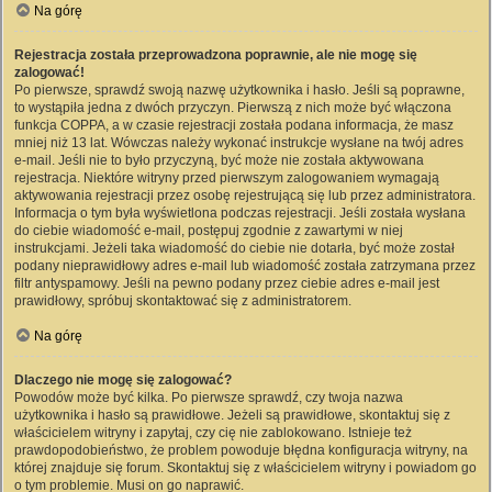
Na górę
Rejestracja została przeprowadzona poprawnie, ale nie mogę się
zalogować!
Po pierwsze, sprawdź swoją nazwę użytkownika i hasło. Jeśli są poprawne,
to wystąpiła jedna z dwóch przyczyn. Pierwszą z nich może być włączona
funkcja COPPA, a w czasie rejestracji została podana informacja, że masz
mniej niż 13 lat. Wówczas należy wykonać instrukcje wysłane na twój adres
e-mail. Jeśli nie to było przyczyną, być może nie została aktywowana
rejestracja. Niektóre witryny przed pierwszym zalogowaniem wymagają
aktywowania rejestracji przez osobę rejestrującą się lub przez administratora.
Informacja o tym była wyświetlona podczas rejestracji. Jeśli została wysłana
do ciebie wiadomość e-mail, postępuj zgodnie z zawartymi w niej
instrukcjami. Jeżeli taka wiadomość do ciebie nie dotarła, być może został
podany nieprawidłowy adres e-mail lub wiadomość została zatrzymana przez
filtr antyspamowy. Jeśli na pewno podany przez ciebie adres e-mail jest
prawidłowy, spróbuj skontaktować się z administratorem.
Na górę
Dlaczego nie mogę się zalogować?
Powodów może być kilka. Po pierwsze sprawdź, czy twoja nazwa
użytkownika i hasło są prawidłowe. Jeżeli są prawidłowe, skontaktuj się z
właścicielem witryny i zapytaj, czy cię nie zablokowano. Istnieje też
prawdopodobieństwo, że problem powoduje błędna konfiguracja witryny, na
której znajduje się forum. Skontaktuj się z właścicielem witryny i powiadom go
o tym problemie. Musi on go naprawić.