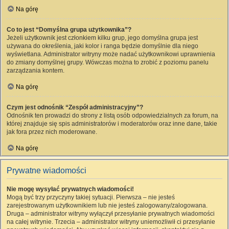
Na górę
Co to jest “Domyślna grupa użytkownika”?
Jeżeli użytkownik jest członkiem kilku grup, jego domyślna grupa jest
używana do określenia, jaki kolor i ranga będzie domyślnie dla niego
wyświetlana. Administrator witryny może nadać użytkownikowi uprawnienia
do zmiany domyślnej grupy. Wówczas można to zrobić z poziomu panelu
zarządzania kontem.
Na górę
Czym jest odnośnik “Zespół administracyjny”?
Odnośnik ten prowadzi do strony z listą osób odpowiedzialnych za forum, na
której znajduje się spis administratorów i moderatorów oraz inne dane, takie
jak fora przez nich moderowane.
Na górę
Prywatne wiadomości
Nie mogę wysyłać prywatnych wiadomości!
Mogą być trzy przyczyny takiej sytuacji. Pierwsza – nie jesteś
zarejestrowanym użytkownikiem lub nie jesteś zalogowany/zalogowana.
Druga – administrator witryny wyłączył przesyłanie prywatnych wiadomości
na całej witrynie. Trzecia – administrator witryny uniemożliwił ci przesyłanie