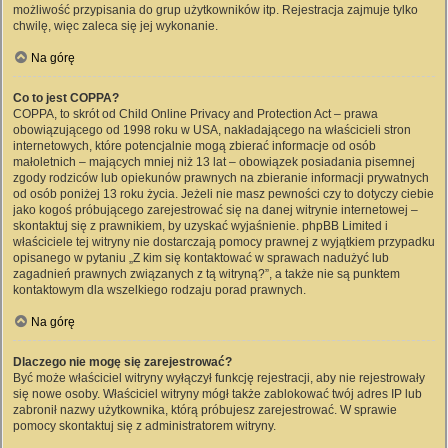
możliwość przypisania do grup użytkowników itp. Rejestracja zajmuje tylko
chwilę, więc zaleca się jej wykonanie.
Na górę
Co to jest COPPA?
COPPA, to skrót od Child Online Privacy and Protection Act – prawa
obowiązującego od 1998 roku w USA, nakładającego na właścicieli stron
internetowych, które potencjalnie mogą zbierać informacje od osób
małoletnich – mających mniej niż 13 lat – obowiązek posiadania pisemnej
zgody rodziców lub opiekunów prawnych na zbieranie informacji prywatnych
od osób poniżej 13 roku życia. Jeżeli nie masz pewności czy to dotyczy ciebie
jako kogoś próbującego zarejestrować się na danej witrynie internetowej –
skontaktuj się z prawnikiem, by uzyskać wyjaśnienie. phpBB Limited i
właściciele tej witryny nie dostarczają pomocy prawnej z wyjątkiem przypadku
opisanego w pytaniu „Z kim się kontaktować w sprawach nadużyć lub
zagadnień prawnych związanych z tą witryną?”, a także nie są punktem
kontaktowym dla wszelkiego rodzaju porad prawnych.
Na górę
Dlaczego nie mogę się zarejestrować?
Być może właściciel witryny wyłączył funkcję rejestracji, aby nie rejestrowały
się nowe osoby. Właściciel witryny mógł także zablokować twój adres IP lub
zabronił nazwy użytkownika, którą próbujesz zarejestrować. W sprawie
pomocy skontaktuj się z administratorem witryny.