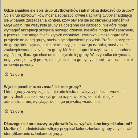
Gdzie znajduje się spis grup użytkowników i jak można dołączyć do grupy?
Spis grup użytkowników można zobaczyć, otwierając kartę
Grupy
znajdującą
się w panelu zarządzania kontem, który otwiera się po kliknięciu odnośnika
Moje konto
. Nie wszystkie grupy są dostępne dla każdego. Niektóre mogą
wymagać akceptacji przyjęcia nowego członka, niektóre mogą być zamknięte,
a jeszcze inne mogą mieć ukrytych członków. Użytkownik może poprosić o
przyjęcie do danej grupy, naciskając odpowiedni przycisk. Prośba o przyjęcie
do grupy, która wymaga akceptacji przyjęcia nowego członka, musi zostać
zaakceptowana przez lidera grupy. Może on poprosić użytkownika o podanie
wyjaśnień, dlaczego chce on dołączyć do tej grupy. W przypadku otrzymania
negatywnej decyzji proszę nie nękać lidera grupy pytaniami – widocznie miał
on swoje powody.
Na górę
W jaki sposób można zostać liderem grupy?
Lidera grupy zazwyczaj mianuje administrator witryny podczas tworzenia
grupy. Jeśli chcesz utworzyć grupę użytkowników, skontaktuj się z
administratorem, wysyłając do niego prywatną wiadomość.
Na górę
Dlaczego niektóre nazwy użytkowników są wyświetlane innymi kolorami?
Możliwe, że administrator witryny przypisał kolor członkom grupy, aby ułatwić
identyfikowanie członków tej grupy.