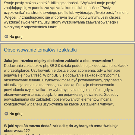
Swoje posty można znaleźć, klikając odnośnik “Wyświetl moje posty”
znajdujący się w panelu zarządzania kontem lub odnośnik “Posty
użytkownika” na stronie swojego profilu lub wybierając „Twoje posty” z menu
„Więcej…” znajdującego się w górnym lewym rogu witryny. Jeśli chcesz
wyszukać swoje tematy, użyj strony wyszukiwania zaawansowanego i
skorzystaj z odpowiednich funkcji.
Na górę
Obserwowanie tematów i zakładki
Jaka jest różnica między dodaniem zakładki a obserwowaniem?
Dodawanie zakładek w phpBB 3.0 działa podobnie jak dodawanie zakładek
w przeglądarce. Użytkownik nie dostaje powiadomienia, gdy w temacie
pojawia się nowa treść. W phpBB 3.1 dodawanie zakładek przypomina
obserwowanie tematu. Użytkownik może być powiadamiany, gdy nastąpi
aktualizacja tematu oznaczonego zakładką. Funkcja obserwowania
powiadamia użytkownika – w wybrany przez niego sposób – gdy w
obserwowanym temacie bądź forum pojawiła się nowa treść. Sposoby
powiadamiania dla zakładek i obserwowanych elementów można
konfigurować w panelu użytkownika na karcie „Ustawienia witryny”.
Na górę
W jaki sposób można dodać zakładkę do wybranych tematów lub je
obserwować??