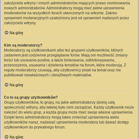
założyciela witryny i innych administratorów mających prawo nominowania
nowych administratorów. Administratorzy mogą mieć pełne uprawnienia
moderatorów na wszystkich forach utworzonych na witrynie. Zakres
uprawnień moderacyjnych uzależniony jest od uprawnień nadanych przez
założyciela witryny.
Na górę
Kim są moderatorzy?
Moderatorzy są użytkownikami albo też grupami użytkowników, których
zadaniem jest codzienne przeglądanie forów. Mają oni możliwość zmiany
treści lub usuwania postów, a także blokowania, odblokowywania,
przenoszenia, usuwania i dzielenia tematów na forum, które moderują. Z
reguły moderatorzy czuwają, aby użytkownicy pisali na temat oraz nie
publikowali niewłaściwych i obraźliwych materiałów.
Na górę
Co to są grupy użytkowników?
Grupy użytkowników, to grupy, na jakie administratorzy dzielą całą
społeczność witryny, aby łatwiej było nimi zarządzać. Każdy użytkownik może
należeć do wielu grup, a każda grupa może mieć swoje własne uprawnienia.
Dzięki temu administratorzy mogą łatwo zmieniać uprawnienia wielu
użytkowników naraz, nadawać uprawnienia moderatora lub dawać dostęp
użytkownikom do prywatnego forum.
Na górę