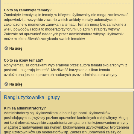
Co to są zamknięte tematy?
Zamknięte tematy są to tematy, w których użytkownicy nie mogą zamieszczać
odpowiedzi, a wszystkie zawarte w nich ankiety zostały automatycznie
zakończone w momencie zamykania tematu. Tematy mogą być zamykane z
wielu powodów i robią to moderatorzy forum lub administratorzy witryny.
Zależnie od uprawnień nadanych przez administratora witryny użytkownik
może mieć możliwość zamykania swoich tematów.
Na górę
Co to są ikony tematu?
Ikony tematu są obrazkami wybieranymi przez autora tematu skojarzonymi z
postami – sugerują ich treść. Możliwość korzystania z ikon tematu
uzależniona jest od uprawnień nadanych przez administratora witryny.
Na górę
Rangi użytkownika i grupy
Kim są administratorzy?
Administratorzy są użytkownikami albo też grupami użytkowników
posiadającymi najwyższy poziom uprawnień kontrolnych całej witryny. Mogą
oni kontrolować wszystkie zagadnienia związane z funkcjonowaniem witryny
włącznie z nadawaniem uprawnień, blokowaniem użytkowników, tworzeniem
grup użytkowników lub moderatorów itp. Zakres ich uprawnień zależy od