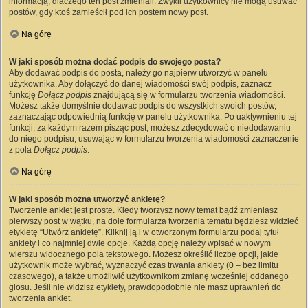
informacją, dlaczego ten post zmieniali. Zwykli użytkownicy nie mogą usuwać
postów, gdy ktoś zamieścił pod ich postem nowy post.
Na górę
W jaki sposób można dodać podpis do swojego posta?
Aby dodawać podpis do posta, należy go najpierw utworzyć w panelu
użytkownika. Aby dołączyć do danej wiadomości swój podpis, zaznacz
funkcję
Dołącz podpis
znajdującą się w formularzu tworzenia wiadomości.
Możesz także domyślnie dodawać podpis do wszystkich swoich postów,
zaznaczając odpowiednią funkcję w panelu użytkownika. Po uaktywnieniu tej
funkcji, za każdym razem pisząc post, możesz zdecydować o niedodawaniu
do niego podpisu, usuwając w formularzu tworzenia wiadomości zaznaczenie
z pola
Dołącz podpis
.
Na górę
W jaki sposób można utworzyć ankietę?
Tworzenie ankiet jest proste. Kiedy tworzysz nowy temat bądź zmieniasz
pierwszy post w wątku, na dole formularza tworzenia tematu będziesz widzieć
etykietę “Utwórz ankietę”. Kliknij ją i w otworzonym formularzu podaj tytuł
ankiety i co najmniej dwie opcje. Każdą opcję należy wpisać w nowym
wierszu widocznego pola tekstowego. Możesz określić liczbę opcji, jakie
użytkownik może wybrać, wyznaczyć czas trwania ankiety (0 – bez limitu
czasowego), a także umożliwić użytkownikom zmianę wcześniej oddanego
głosu. Jeśli nie widzisz etykiety, prawdopodobnie nie masz uprawnień do
tworzenia ankiet.