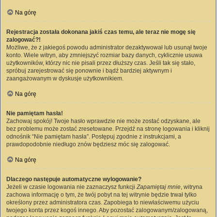
Na górę
Rejestracja została dokonana jakiś czas temu, ale teraz nie mogę się
zalogować?!
Możliwe, że z jakiegoś powodu administrator dezaktywował lub usunął twoje
konto. Wiele witryn, aby zmniejszyć rozmiar bazy danych, cyklicznie usuwa
użytkowników, którzy nic nie pisali przez dłuższy czas. Jeśli tak się stało,
spróbuj zarejestrować się ponownie i bądź bardziej aktywnym i
zaangażowanym w dyskusje użytkownikiem.
Na górę
Nie pamiętam hasła!
Zachowaj spokój! Twoje hasło wprawdzie nie może zostać odzyskane, ale
bez problemu może zostać zresetowane. Przejdź na stronę logowania i kliknij
odnośnik “Nie pamiętam hasła”. Postępuj zgodnie z instrukcjami, a
prawdopodobnie niedługo znów będziesz móc się zalogować.
Na górę
Dlaczego następuje automatyczne wylogowanie?
Jeżeli w czasie logowania nie zaznaczysz funkcji
Zapamiętaj mnie
, witryna
zachowa informację o tym, że twój pobyt na tej witrynie będzie trwał tylko
określony przez administratora czas. Zapobiega to niewłaściwemu użyciu
twojego konta przez kogoś innego. Aby pozostać zalogowanym/zalogowaną,