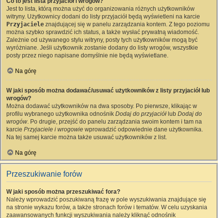
Co to jest lista przyjaciół i wrogów?
Jest to lista, którą można użyć do organizowania różnych użytkowników
witryny. Użytkownicy dodani do listy przyjaciół będą wyświetleni na karcie
Przyjaciele
znajdującej się w panelu zarządzania kontem. Z tego poziomu
można szybko sprawdzić ich status, a także wysłać prywatną wiadomość.
Zależnie od używanego stylu witryny, posty tych użytkowników mogą być
wyróżniane. Jeśli użytkownik zostanie dodany do listy wrogów, wszystkie
posty przez niego napisane domyślnie nie będą wyświetlane.
Na górę
W jaki sposób można dodawać/usuwać użytkowników z listy przyjaciół lub
wrogów?
Można dodawać użytkowników na dwa sposoby. Po pierwsze, klikając w
profilu wybranego użytkownika odnośnik
Dodaj do przyjaciół
lub
Dodaj do
wrogów
. Po drugie, przejść do panelu zarządzania swoim kontem i tam na
karcie
Przyjaciele i wrogowie
wprowadzić odpowiednie dane użytkownika.
Na tej samej karcie można także usuwać użytkowników z list.
Na górę
Przeszukiwanie forów
W jaki sposób można przeszukiwać fora?
Należy wprowadzić poszukiwaną frazę w pole wyszukiwania znajdujące się
na stronie wykazu forów, a także stronach forów i tematów. W celu uzyskania
zaawansowanych funkcji wyszukiwania należy kliknąć odnośnik