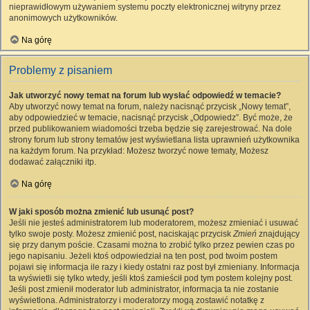
nieprawidłowym używaniem systemu poczty elektronicznej witryny przez
anonimowych użytkowników.
Na górę
Problemy z pisaniem
Jak utworzyć nowy temat na forum lub wysłać odpowiedź w temacie?
Aby utworzyć nowy temat na forum, należy nacisnąć przycisk „Nowy temat”,
aby odpowiedzieć w temacie, nacisnąć przycisk „Odpowiedz”. Być może, że
przed publikowaniem wiadomości trzeba będzie się zarejestrować. Na dole
strony forum lub strony tematów jest wyświetlana lista uprawnień użytkownika
na każdym forum. Na przykład: Możesz tworzyć nowe tematy, Możesz
dodawać załączniki itp.
Na górę
W jaki sposób można zmienić lub usunąć post?
Jeśli nie jesteś administratorem lub moderatorem, możesz zmieniać i usuwać
tylko swoje posty. Możesz zmienić post, naciskając przycisk
Zmień
znajdujący
się przy danym poście. Czasami można to zrobić tylko przez pewien czas po
jego napisaniu. Jeżeli ktoś odpowiedział na ten post, pod twoim postem
pojawi się informacja ile razy i kiedy ostatni raz post był zmieniany. Informacja
ta wyświetli się tylko wtedy, jeśli ktoś zamieścił pod tym postem kolejny post.
Jeśli post zmienił moderator lub administrator, informacja ta nie zostanie
wyświetlona. Administratorzy i moderatorzy mogą zostawić notatkę z