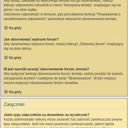
Aby dodać zakładkę do wybranego tematu lub go obserwować, należy
kliknąć odpowiedni odnośnik w menu “Narzędzia tematu” znajdujące się na
górze i na dole wątku.
Udzielenie odpowiedzi w temacie, gdy jest aktywna funkcja “Powiadamiaj o
opublikowaniu odpowiedzi” spowoduje włączenie obserwowania tematu.
Na górę
Jak obserwować wybrane forum?
Aby obserwować wybrane forum, należy kliknąć „Obserwuj forum” znajdujący
się na dole strony.
Na górę
W jaki sposób usunąć obserwowanie forum, tematu?
Aby wyłączyć funkcję obserwowania forum, tematu, należy przejść do panelu
zarządzania kontem i następnie do karty “Obserwowane”. W tym miejscu
można wyłączyć obserwowanie forów i tematów.
Na górę
Załączniki
Jakie typy załączników są dozwolone na tej witrynie?
Każdy administrator witryny może zezwolić lub zabronić zamieszczać pewne
typy załączników. Jeśli nie masz pewności zamieszczanie, jakich typów