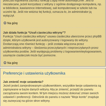
podczas logowania zaznacz funkcję
Loguj mnie automatycznie
. Jest to
niezalecane, jeżeli korzystasz z witryny z ogólnie dostępnego komputera, np.
w bibliotece, kawiarence internetowej, sali komputerowej w szkole lub na
uczelni itp. Jeśli nie widzisz tej funkcji, oznacza to, że administrator ją
wyłączył.
Na górę
Jak działa funkcja “Usuń ciasteczka witryny”?
Funkcja “Usuń ciasteczka witryny” usuwa ciasteczka utworzone przez phpBB
dzięki, którym użytkownik jest autoryzowany i logowany do witryny.
Dostarczają one również funkcję – jeśli została włączona przez
administratora witryny – śledzenia przeczytanych i nieprzeczytanych przez
użytkownika postów. Jeśli występują problemy z logowaniem/wylogowaniem,
usunięcie ciasteczek może być pomocne.
Na górę
Preferencje i ustawienia użytkownika
Jak zmienić moje ustawienia?
Jeżeli jesteś zarejestrowanym użytkownikiem, wszystkie twoje ustawienia są
zapisywane w bazie danych witryny. Aby je zmienić, przejdź do panelu
zarządzania swoim kontem. W tym miejscu możesz dokonać zmian swoich
ustawień i preferencji. Odnośnik do panelu o nazwie “Moje konto” znajduje
się zazwyczaj na górze stron witryny.