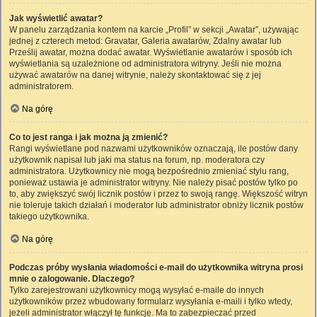
Jak wyświetlić awatar?
W panelu zarządzania kontem na karcie „Profil” w sekcji „Awatar”, używając
jednej z czterech metod: Gravatar, Galeria awatarów, Zdalny awatar lub
Prześlij awatar, można dodać awatar. Wyświetlanie awatarów i sposób ich
wyświetlania są uzależnione od administratora witryny. Jeśli nie można
używać awatarów na danej witrynie, należy skontaktować się z jej
administratorem.
Na górę
Co to jest ranga i jak można ją zmienić?
Rangi wyświetlane pod nazwami użytkowników oznaczają, ile postów dany
użytkownik napisał lub jaki ma status na forum, np. moderatora czy
administratora. Użytkownicy nie mogą bezpośrednio zmieniać stylu rang,
ponieważ ustawia je administrator witryny. Nie należy pisać postów tylko po
to, aby zwiększyć swój licznik postów i przez to swoją rangę. Większość witryn
nie toleruje takich działań i moderator lub administrator obniży licznik postów
takiego użytkownika.
Na górę
Podczas próby wysłania wiadomości e-mail do użytkownika witryna prosi
mnie o zalogowanie. Dlaczego?
Tylko zarejestrowani użytkownicy mogą wysyłać e-maile do innych
użytkowników przez wbudowany formularz wysyłania e-maili i tylko wtedy,
jeżeli administrator włączył tę funkcję. Ma to zabezpieczać przed