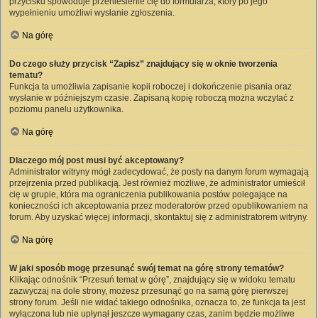
przycisku spowoduje przeniesienie cię do formularza, który po jego
wypełnieniu umożliwi wysłanie zgłoszenia.
Na górę
Do czego służy przycisk “Zapisz” znajdujący się w oknie tworzenia
tematu?
Funkcja ta umożliwia zapisanie kopii roboczej i dokończenie pisania oraz
wysłanie w późniejszym czasie. Zapisaną kopię roboczą można wczytać z
poziomu panelu użytkownika.
Na górę
Dlaczego mój post musi być akceptowany?
Administrator witryny mógł zadecydować, że posty na danym forum wymagają
przejrzenia przed publikacją. Jest również możliwe, że administrator umieścił
cię w grupie, która ma ograniczenia publikowania postów polegające na
konieczności ich akceptowania przez moderatorów przed opublikowaniem na
forum. Aby uzyskać więcej informacji, skontaktuj się z administratorem witryny.
Na górę
W jaki sposób mogę przesunąć swój temat na górę strony tematów?
Klikając odnośnik “Przesuń temat w górę”, znajdujący się w widoku tematu
zazwyczaj na dole strony, możesz przesunąć go na samą górę pierwszej
strony forum. Jeśli nie widać takiego odnośnika, oznacza to, że funkcja ta jest
wyłączona lub nie upłynął jeszcze wymagany czas, zanim będzie możliwe