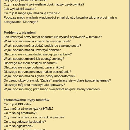
Mojego języka nie ma na liście!
Czym są obrazki wyświetlane obok nazwy użytkownika?
Jak wyświetlić awatar?
Co to jest ranga i jak można ją zmienić?
Podczas próby wysłania wiadomości e-mail do użytkownika witryna prosi mnie o
zalogowanie. Dlaczego?
Problemy z pisaniem
Jak utworzyć nowy temat na forum lub wysłać odpowiedź w temacie?
W jaki sposób można zmienić lub usunąć post?
W jaki sposób można dodać podpis do swojego posta?
W jaki sposób można utworzyć ankietę?
Dlaczego nie można dodać więcej opcji ankiety?
W jaki sposób zmienić lub usunąć ankietę?
Dlaczego nie mam dostępu do forum?
Dlaczego nie mogę dodawać załączników?
Dlaczego otrzymałem/otrzymałam ostrzeżenie?
W jaki sposób można zgłosić posty moderatorowi?
Do czego służy przycisk “Zapisz” znajdujący się w oknie tworzenia tematu?
Dlaczego mój post musi być akceptowany?
W jaki sposób mogę przesunąć swój temat na górę strony tematów?
Formatowanie i typy tematów
Co to jest BBCode?
Czy można używać języka HTML?
Co to są są emotikony?
Czy można umieszczać obrazki w poście?
Co to są ogłoszenia globalne?
Co to są ogłoszenia?