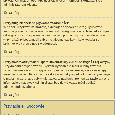
prywatnych wiadomości. Aby uzyskać więcej informacji, skontaktuj się z
administratorem witryny.
Na górę
Otrzymuję niechciane prywatne wiadomości!
W panelu użytkownika możesz, określając odpowiednie reguły ustawić
automatyczne usuwanie wiadomości od danego nadawcy. Jeżeli otrzymujesz
od kogoś obraźliwe prywatne wiadomości, poinformuj o tym moderatorów
witryny, którzy będą mogli zabronić takiemu użytkownikowi wysyłania
jakichkolwiek prywatnych wiadomości.
Na górę
Otrzymałem/otrzymałam spam lub obraźliwy e-mail od kogoś z tej witryny!
Przykro nam z tego powodu. System wysyłania e-maili witryny zawiera
zabezpieczenia umożliwiające wytropienie użytkowników, którzy wysyłają
takie wiadomości. Prześlij administratorowi witryny pełną kopię otrzymanego
e-maila – ważne, aby były w niej zawarte nagłówki, ponieważ zawierają one
informacje o nadawcy. Administrator będzie wówczas mógł podjąć
odpowiednie działania.
Na górę
Przyjaciele i wrogowie