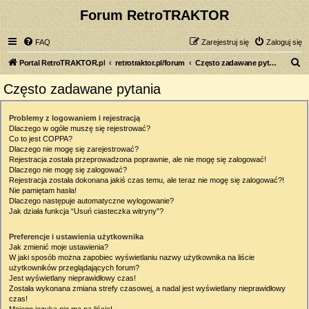
Forum RetroTRAKTOR
FAQ
Zarejestruj się
Zaloguj się
S
Portal RetroTRAKTOR.pl
retrotraktor.pl/forum
Często zadawane pytania
z
Często zadawane pytania
u
k
Problemy z logowaniem i rejestracją
Dlaczego w ogóle muszę się rejestrować?
a
Co to jest COPPA?
j
Dlaczego nie mogę się zarejestrować?
Rejestracja została przeprowadzona poprawnie, ale nie mogę się zalogować!
Dlaczego nie mogę się zalogować?
Rejestracja została dokonana jakiś czas temu, ale teraz nie mogę się zalogować?!
Nie pamiętam hasła!
Dlaczego następuje automatyczne wylogowanie?
Jak działa funkcja “Usuń ciasteczka witryny”?
Preferencje i ustawienia użytkownika
Jak zmienić moje ustawienia?
W jaki sposób można zapobiec wyświetlaniu nazwy użytkownika na liście
użytkowników przeglądających forum?
Jest wyświetlany nieprawidłowy czas!
Została wykonana zmiana strefy czasowej, a nadal jest wyświetlany nieprawidłowy
czas!