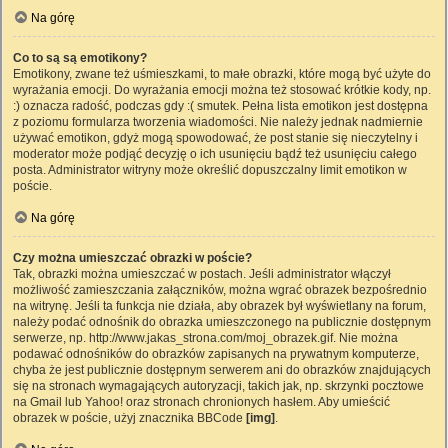
Na górę
Co to są są emotikony?
Emotikony, zwane też uśmieszkami, to małe obrazki, które mogą być użyte do
wyrażania emocji. Do wyrażania emocji można też stosować krótkie kody, np.
:) oznacza radość, podczas gdy :( smutek. Pełna lista emotikon jest dostępna
z poziomu formularza tworzenia wiadomości. Nie należy jednak nadmiernie
używać emotikon, gdyż mogą spowodować, że post stanie się nieczytelny i
moderator może podjąć decyzję o ich usunięciu bądź też usunięciu całego
posta. Administrator witryny może określić dopuszczalny limit emotikon w
poście.
Na górę
Czy można umieszczać obrazki w poście?
Tak, obrazki można umieszczać w postach. Jeśli administrator włączył
możliwość zamieszczania załączników, można wgrać obrazek bezpośrednio
na witrynę. Jeśli ta funkcja nie działa, aby obrazek był wyświetlany na forum,
należy podać odnośnik do obrazka umieszczonego na publicznie dostępnym
serwerze, np. http://www.jakas_strona.com/moj_obrazek.gif. Nie można
podawać odnośników do obrazków zapisanych na prywatnym komputerze,
chyba że jest publicznie dostępnym serwerem ani do obrazków znajdujących
się na stronach wymagających autoryzacji, takich jak, np. skrzynki pocztowe
na Gmail lub Yahoo! oraz stronach chronionych hasłem. Aby umieścić
obrazek w poście, użyj znacznika BBCode
[img]
.