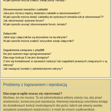
W jaki sposób można znaleźć swoje posty i tematy?
Obserwowanie tematów i zakładki
Jaka jest różnica między dodaniem zakładki a obserwowaniem?
W jaki sposób można dodać zakładkę do wybranych tematów lub je obserwować??
Jak obserwować wybrane forum?
W jaki sposób usunąć obserwowanie forum, tematu?
Załączniki
Jakie typy załączników są dozwolone na tej witrynie?
W jaki sposób można znaleźć wszystkie swoje załączniki?
Zagadnienia związane z phpBB
Kto jest autorem tego oprogramowania?
Dlaczego funkcja X nie jest dostępna?
Z kim się kontaktować w sprawach nadużyć lub zagadnień prawnych związanych z tą
witryną?
Jak nawiązać kontakt z administratorem witryny?
Problemy z logowaniem i rejestracją
Dlaczego w ogóle muszę się rejestrować?
Możliwe, że nie musisz. To od administratora witryny zależy czy, aby pisać
wiadomości, konieczna jest rejestracja. Niemniej rejestracja umożliwia dostęp
do dodatkowych funkcji niedostępnych dla gości, takich jak własny awatar,
wysyłanie prywatnych wiadomości i e-maili do innych użytkowników,