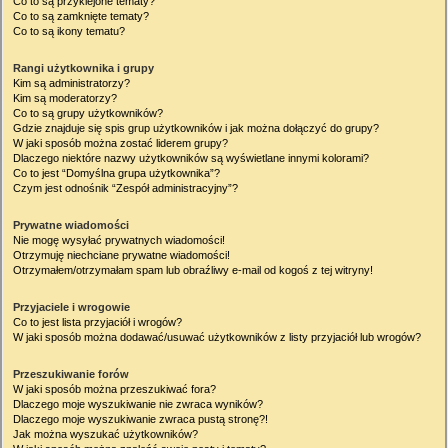
Co to są przyklejone tematy?
Co to są zamknięte tematy?
Co to są ikony tematu?
Rangi użytkownika i grupy
Kim są administratorzy?
Kim są moderatorzy?
Co to są grupy użytkowników?
Gdzie znajduje się spis grup użytkowników i jak można dołączyć do grupy?
W jaki sposób można zostać liderem grupy?
Dlaczego niektóre nazwy użytkowników są wyświetlane innymi kolorami?
Co to jest “Domyślna grupa użytkownika”?
Czym jest odnośnik “Zespół administracyjny”?
Prywatne wiadomości
Nie mogę wysyłać prywatnych wiadomości!
Otrzymuję niechciane prywatne wiadomości!
Otrzymałem/otrzymałam spam lub obraźliwy e-mail od kogoś z tej witryny!
Przyjaciele i wrogowie
Co to jest lista przyjaciół i wrogów?
W jaki sposób można dodawać/usuwać użytkowników z listy przyjaciół lub wrogów?
Przeszukiwanie forów
W jaki sposób można przeszukiwać fora?
Dlaczego moje wyszukiwanie nie zwraca wyników?
Dlaczego moje wyszukiwanie zwraca pustą stronę?!
Jak można wyszukać użytkowników?