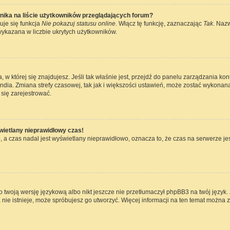
nika na liście użytkowników przeglądających forum?
uje się funkcja
Nie pokazuj statusu online
. Włącz tę funkcję, zaznaczając
Tak
. Naz
wykazana w liczbie ukrytych użytkowników.
ta, w której się znajdujesz. Jeśli tak właśnie jest, przejdź do panelu zarządzania k
dia. Zmiana strefy czasowej, tak jak i większości ustawień, może zostać wykonana
się zarejestrować.
wietlany nieprawidłowy czas!
 a czas nadal jest wyświetlany nieprawidłowo, oznacza to, że czas na serwerze jes
 twoją wersję językową albo nikt jeszcze nie przetłumaczył phpBB3 na twój język. 
a nie istnieje, może spróbujesz go utworzyć. Więcej informacji na ten temat można 