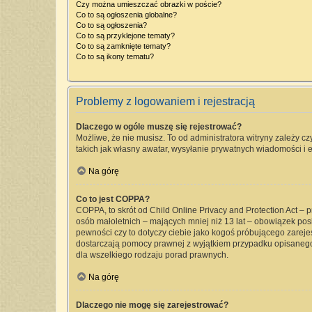
Czy można umieszczać obrazki w poście?
Co to są ogłoszenia globalne?
Co to są ogłoszenia?
Co to są przyklejone tematy?
Co to są zamknięte tematy?
Co to są ikony tematu?
Problemy z logowaniem i rejestracją
Dlaczego w ogóle muszę się rejestrować?
Możliwe, że nie musisz. To od administratora witryny zależy cz
takich jak własny awatar, wysyłanie prywatnych wiadomości i e
Na górę
Co to jest COPPA?
COPPA, to skrót od Child Online Privacy and Protection Act –
osób małoletnich – mających mniej niż 13 lat – obowiązek pos
pewności czy to dotyczy ciebie jako kogoś próbującego zarejest
dostarczają pomocy prawnej z wyjątkiem przypadku opisanego
dla wszelkiego rodzaju porad prawnych.
Na górę
Dlaczego nie mogę się zarejestrować?