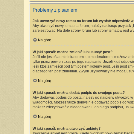
Problemy z pisaniem
Jak utworzyć nowy temat na forum lub wysłać odpowiedź w
Aby utworzyć nowy temat na forum, należy nacisnąć przycisk 
zarejestrować. Na dole strony forum lub strony tematów jest 
Na górę
W jaki sposób można zmienić lub usunąć post?
Jeśli nie jesteś administratorem lub moderatorem, możesz zmi
tylko przez pewien czas po jego napisaniu. Jeżeli ktoś odpowied
jeśli ktoś zamieścił pod tym postem kolejny post. Jeśli post zm
dlaczego ten post zmieniali. Zwykli użytkownicy nie mogą usu
Na górę
W jaki sposób można dodać podpis do swojego posta?
Aby dodawać podpis do posta, należy go najpierw utworzyć w
wiadomości. Możesz także domyślnie dodawać podpis do wszyst
możesz zdecydować o niedodawaniu do niego podpisu, usuwa
Na górę
W jaki sposób można utworzyć ankietę?
Tworzenie ankiet jest proste. Kiedy tworzysz nowy temat bądź 