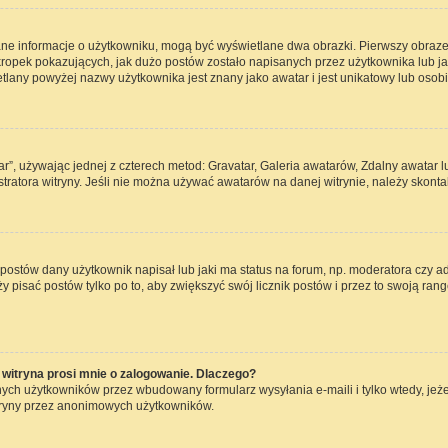
ane informacje o użytkowniku, mogą być wyświetlane dwa obrazki. Pierwszy obraze
opek pokazujących, jak dużo postów zostało napisanych przez użytkownika lub jaki j
lany powyżej nazwy użytkownika jest znany jako awatar i jest unikatowy lub osob
ar”, używając jednej z czterech metod: Gravatar, Galeria awatarów, Zdalny awatar 
ratora witryny. Jeśli nie można używać awatarów na danej witrynie, należy skontak
ostów dany użytkownik napisał lub jaki ma status na forum, np. moderatora czy a
ży pisać postów tylko po to, aby zwiększyć swój licznik postów i przez to swoją rang
witryna prosi mnie o zalogowanie. Dlaczego?
ch użytkowników przez wbudowany formularz wysyłania e-maili i tylko wtedy, jeżel
tryny przez anonimowych użytkowników.