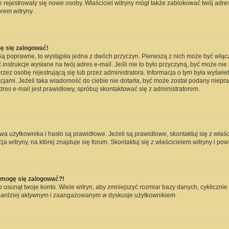
nie rejestrowały się nowe osoby. Właściciel witryny mógł także zablokować twój adre
rem witryny.
ę się zalogować!
są poprawne, to wystąpiła jedna z dwóch przyczyn. Pierwszą z nich może być włąc
instrukcje wysłane na twój adres e-mail. Jeśli nie to było przyczyną, być może nie
 osobę rejestrującą się lub przez administratora. Informacja o tym była wyświetlo
kcjami. Jeżeli taka wiadomość do ciebie nie dotarła, być może został podany niep
dres e-mail jest prawidłowy, spróbuj skontaktować się z administratorem.
użytkownika i hasło są prawidłowe. Jeżeli są prawidłowe, skontaktuj się z właścici
witryny, na której znajduje się forum. Skontaktuj się z właścicielem witryny i po
e mogę się zalogować?!
usunął twoje konto. Wiele witryn, aby zmniejszyć rozmiar bazy danych, cyklicznie 
dź bardziej aktywnym i zaangażowanym w dyskusje użytkownikiem.