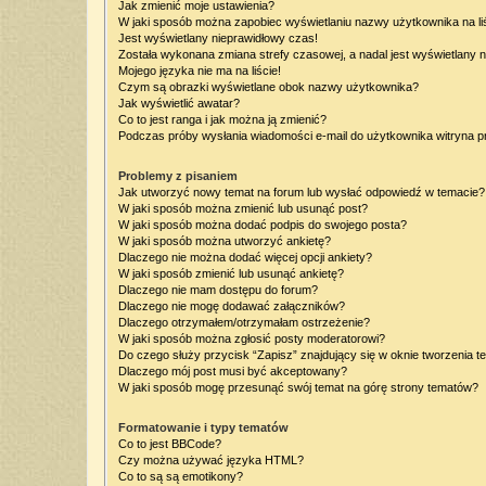
Jak zmienić moje ustawienia?
W jaki sposób można zapobiec wyświetlaniu nazwy użytkownika na l
Jest wyświetlany nieprawidłowy czas!
Została wykonana zmiana strefy czasowej, a nadal jest wyświetlany 
Mojego języka nie ma na liście!
Czym są obrazki wyświetlane obok nazwy użytkownika?
Jak wyświetlić awatar?
Co to jest ranga i jak można ją zmienić?
Podczas próby wysłania wiadomości e-mail do użytkownika witryna p
Problemy z pisaniem
Jak utworzyć nowy temat na forum lub wysłać odpowiedź w temacie?
W jaki sposób można zmienić lub usunąć post?
W jaki sposób można dodać podpis do swojego posta?
W jaki sposób można utworzyć ankietę?
Dlaczego nie można dodać więcej opcji ankiety?
W jaki sposób zmienić lub usunąć ankietę?
Dlaczego nie mam dostępu do forum?
Dlaczego nie mogę dodawać załączników?
Dlaczego otrzymałem/otrzymałam ostrzeżenie?
W jaki sposób można zgłosić posty moderatorowi?
Do czego służy przycisk “Zapisz” znajdujący się w oknie tworzenia t
Dlaczego mój post musi być akceptowany?
W jaki sposób mogę przesunąć swój temat na górę strony tematów?
Formatowanie i typy tematów
Co to jest BBCode?
Czy można używać języka HTML?
Co to są są emotikony?