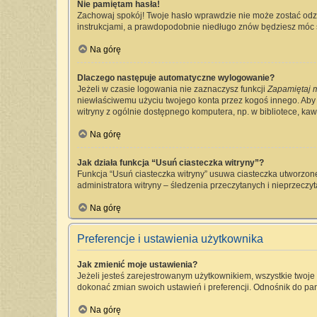
Nie pamiętam hasła!
Zachowaj spokój! Twoje hasło wprawdzie nie może zostać odzy
instrukcjami, a prawdopodobnie niedługo znów będziesz móc 
Na górę
Dlaczego następuje automatyczne wylogowanie?
Jeżeli w czasie logowania nie zaznaczysz funkcji
Zapamiętaj 
niewłaściwemu użyciu twojego konta przez kogoś innego. Ab
witryny z ogólnie dostępnego komputera, np. w bibliotece, kawia
Na górę
Jak działa funkcja “Usuń ciasteczka witryny”?
Funkcja “Usuń ciasteczka witryny” usuwa ciasteczka utworzone
administratora witryny – śledzenia przeczytanych i nieprzec
Na górę
Preferencje i ustawienia użytkownika
Jak zmienić moje ustawienia?
Jeżeli jesteś zarejestrowanym użytkownikiem, wszystkie twoj
dokonać zmian swoich ustawień i preferencji. Odnośnik do pan
Na górę