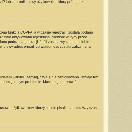
s IP lub zabronił nazwy użytkownika, którą próbujesz
zona funkcja COPPA, a w czasie rejestracji została podana
 została aktywowana rejestracja. Niektóre witryny przed
na podczas rejestracji. Jeśli została wysłana do ciebie
rawidłowy adres e-mail lub wiadomość została zatrzymana
elem witryny i zapytaj, czy cię nie zablokowano. Istnieje też
wiadom go o tym problemie. Musi on go naprawić.
usuwa użytkowników, którzy nic nie pisali przez dłuższy czas.