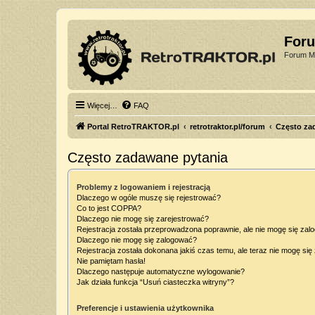
For
Forum Mi
Więcej…
FAQ
Portal RetroTRAKTOR.pl
retrotraktor.pl/forum
Często za
Często zadawane pytania
Problemy z logowaniem i rejestracją
Dlaczego w ogóle muszę się rejestrować?
Co to jest COPPA?
Dlaczego nie mogę się zarejestrować?
Rejestracja została przeprowadzona poprawnie, ale nie mogę się zal
Dlaczego nie mogę się zalogować?
Rejestracja została dokonana jakiś czas temu, ale teraz nie mogę si
Nie pamiętam hasła!
Dlaczego następuje automatyczne wylogowanie?
Jak działa funkcja “Usuń ciasteczka witryny”?
Preferencje i ustawienia użytkownika