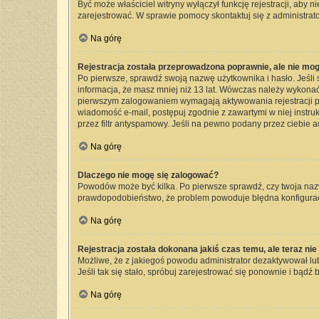
Być może właściciel witryny wyłączył funkcję rejestracji, aby 
zarejestrować. W sprawie pomocy skontaktuj się z administrato
Na górę
Rejestracja została przeprowadzona poprawnie, ale nie mog
Po pierwsze, sprawdź swoją nazwę użytkownika i hasło. Jeśli 
informacja, że masz mniej niż 13 lat. Wówczas należy wykonać 
pierwszym zalogowaniem wymagają aktywowania rejestracji przez
wiadomość e-mail, postępuj zgodnie z zawartymi w niej instru
przez filtr antyspamowy. Jeśli na pewno podany przez ciebie a
Na górę
Dlaczego nie mogę się zalogować?
Powodów może być kilka. Po pierwsze sprawdź, czy twoja nazwa 
prawdopodobieństwo, że problem powoduje błędna konfiguracja 
Na górę
Rejestracja została dokonana jakiś czas temu, ale teraz ni
Możliwe, że z jakiegoś powodu administrator dezaktywował lub 
Jeśli tak się stało, spróbuj zarejestrować się ponownie i bą
Na górę