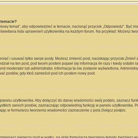
 temacie?
„Nowy temat”, aby odpowiedzieć w temacie, nacisnąć przycisk „Odpowiedz”. Być m
wyświetlana lista uprawnień użytkownika na każdym forum. Na przykład: Możesz two
eniać i usuwać tylko swoje posty. Możesz zmienić post, naciskając przycisk
Zmień
z
ział na ten post, pod twoim postem pojawi się informacja ile razy i kiedy ostatni raz
ienił moderator lub administrator, informacja ta nie zostanie wyświetlona. Administ
wać postów, gdy ktoś zamieścił pod ich postem nowy post.
 panelu użytkownika. Aby dołączyć do danej wiadomości swój podpis, zaznacz fun
kich swoich postów, zaznaczając odpowiednią funkcję w panelu użytkownika. Po u
jąc w formularzu tworzenia wiadomości zaznaczenie z pola
Dołącz podpis
.
zmieniasz pierwszy post w wątku, na dole formularza tworzenia tematu będziesz widz