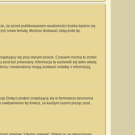
oże, że przed publikowaniem wiadomości trzeba będzie się
rzyć nowe tematy, Możesz dodawać załączniki itp.
najdujący się przy danym poście. Czasami można to zrobić
 post był zmieniany. Informacja ta wyświetli się tylko wtedy,
ratorzy i moderatorzy mogą zostawić notatkę z informacją,
kcję
Dołącz podpis
znajdującą się w formularzu tworzenia
aktywnieniu tej funkcji, za każdym razem pisząc post,
ieć etykietę “Utwórz ankietę”. Kliknij ją i w otworzonym