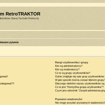
um RetroTRAKTOR
łośników Starej Techniki Rolniczej
dawane pytania
Rangi użytkownika i grupy
Kim są administratorzy?
Kim są moderatorzy?
Co to są grupy użytkowników?
ogować!
Gdzie znajduje się spis grup użytkowników
W jaki sposób można zostać liderem grupy
ę zalogować?!
Dlaczego niektóre nazwy użytkowników są 
Co to jest “Domyślna grupa użytkownika”?
Czym jest odnośnik “Zespół administracyjn
Prywatne wiadomości
Nie mogę wysyłać prywatnych wiadomości!