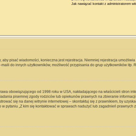
Jak nawiązać kontakt z administratorem wi
y, aby pisać wiadomości, konieczna jest rejestracja. Niemniej rejestracja umożliwi
-maili do innych użytkowników, możliwość przypisania do grup użytkowników itp. Re
 prawa obowiązującego od 1998 roku w USA, nakładającego na właścicieli stron int
iadania pisemnej zgody rodziców lub opiekunów prawnych na zbieranie informacji 
rować się na danej witrynie internetowej – skontaktuj się z prawnikiem, by uzyskać
 w pytaniu „Z kim się kontaktować w sprawach nadużyć lub zagadnień prawnych zw