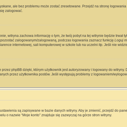
skane, ale bez problemu może zostać zresetowane. Przejdź na stronę logowania i 
się zalogować.
mnie
, witryna zachowa informację o tym, że twój pobyt na tej witrynie będzie trwał 
y pozostać zalogowanym/zalogowaną, podczas logowania zaznacz funkcję
Loguj m
rence internetowej, sali komputerowej w szkole lub na uczelni itp. Jeśli nie widzisz 
 przez phpBB dzięki, którym użytkownik jest autoryzowany i logowany do witryny. D
zytanych przez użytkownika postów. Jeśli występują problemy z logowaniem/wylog
e ustawienia są zapisywane w bazie danych witryny. Aby je zmienić, przejdź do p
elu o nazwie “Moje konto” znajduje się zazwyczaj na górze stron witryny.