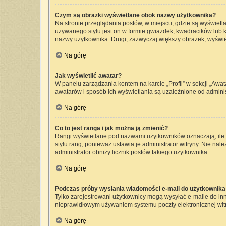
Czym są obrazki wyświetlane obok nazwy użytkownika?
Na stronie przeglądania postów, w miejscu, gdzie są wyświetl
używanego stylu jest on w formie gwiazdek, kwadracików lub kr
nazwy użytkownika. Drugi, zazwyczaj większy obrazek, wyświet
Na górę
Jak wyświetlić awatar?
W panelu zarządzania kontem na karcie „Profil” w sekcji „Awat
awatarów i sposób ich wyświetlania są uzależnione od administ
Na górę
Co to jest ranga i jak można ją zmienić?
Rangi wyświetlane pod nazwami użytkowników oznaczają, ile p
stylu rang, ponieważ ustawia je administrator witryny. Nie nale
administrator obniży licznik postów takiego użytkownika.
Na górę
Podczas próby wysłania wiadomości e-mail do użytkownika 
Tylko zarejestrowani użytkownicy mogą wysyłać e-maile do inny
nieprawidłowym używaniem systemu poczty elektronicznej wi
Na górę