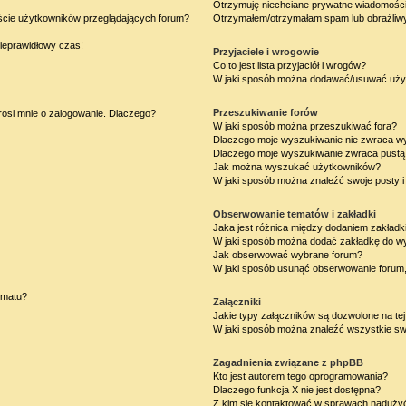
Otrzymuję niechciane prywatne wiadomości
iście użytkowników przeglądających forum?
Otrzymałem/otrzymałam spam lub obraźliwy 
nieprawidłowy czas!
Przyjaciele i wrogowie
Co to jest lista przyjaciół i wrogów?
W jaki sposób można dodawać/usuwać użytk
Przeszukiwanie forów
rosi mnie o zalogowanie. Dlaczego?
W jaki sposób można przeszukiwać fora?
Dlaczego moje wyszukiwanie nie zwraca w
Dlaczego moje wyszukiwanie zwraca pustą 
Jak można wyszukać użytkowników?
W jaki sposób można znaleźć swoje posty i
Obserwowanie tematów i zakładki
Jaka jest różnica między dodaniem zakład
W jaki sposób można dodać zakładkę do w
Jak obserwować wybrane forum?
W jaki sposób usunąć obserwowanie forum
ematu?
Załączniki
Jakie typy załączników są dozwolone na tej
W jaki sposób można znaleźć wszystkie swo
Zagadnienia związane z phpBB
Kto jest autorem tego oprogramowania?
Dlaczego funkcja X nie jest dostępna?
Z kim się kontaktować w sprawach nadużyć