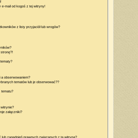
!
e-mail od kogoś z tej witryny!
owników z listy przyjaciół lub wrogów?
yników?
stronę?!
 tematy?
ki a obserwowaniem?
ybranych tematów lub je obserwować??
, tematu?
 witrynie?
je załączniki?
 lub zagadnień prawnych związanych z tą witryną?