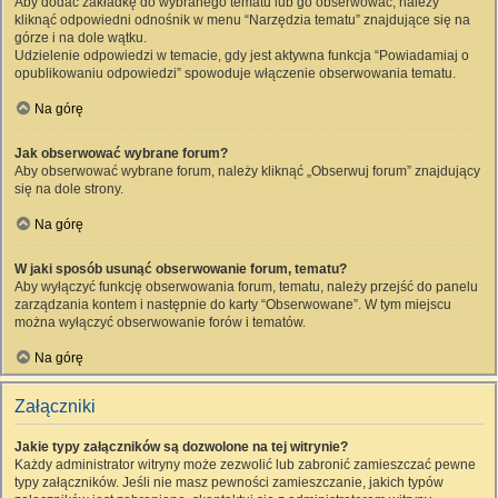
Aby dodać zakładkę do wybranego tematu lub go obserwować, należy
kliknąć odpowiedni odnośnik w menu “Narzędzia tematu” znajdujące się na
górze i na dole wątku.
Udzielenie odpowiedzi w temacie, gdy jest aktywna funkcja “Powiadamiaj o
opublikowaniu odpowiedzi” spowoduje włączenie obserwowania tematu.
Na górę
Jak obserwować wybrane forum?
Aby obserwować wybrane forum, należy kliknąć „Obserwuj forum” znajdujący
się na dole strony.
Na górę
W jaki sposób usunąć obserwowanie forum, tematu?
Aby wyłączyć funkcję obserwowania forum, tematu, należy przejść do panelu
zarządzania kontem i następnie do karty “Obserwowane”. W tym miejscu
można wyłączyć obserwowanie forów i tematów.
Na górę
Załączniki
Jakie typy załączników są dozwolone na tej witrynie?
Każdy administrator witryny może zezwolić lub zabronić zamieszczać pewne
typy załączników. Jeśli nie masz pewności zamieszczanie, jakich typów