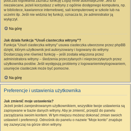
podczas logowania zaznacz funkcję
Loguj mnie automatycznie
. Jest to
niezalecane, jeżeli korzystasz z witryny z ogólnie dostępnego komputera, np.
w bibliotece, kawiarence internetowej, sali komputerowej w szkole lub na
uczelni itp. Jeśli nie widzisz tej funkcji, oznacza to, że administrator ją
wyłączył.
Na górę
Jak działa funkcja “Usuń ciasteczka witryny”?
Funkcja “Usuń ciasteczka witryny” usuwa ciasteczka utworzone przez phpBB
dzięki, którym użytkownik jest autoryzowany i logowany do witryny.
Dostarczają one również funkcję – jeśli została włączona przez
administratora witryny – śledzenia przeczytanych i nieprzeczytanych przez
użytkownika postów. Jeśli występują problemy z logowaniem/wylogowaniem,
usunięcie ciasteczek może być pomocne.
Na górę
Preferencje i ustawienia użytkownika
Jak zmienić moje ustawienia?
Jeżeli jesteś zarejestrowanym użytkownikiem, wszystkie twoje ustawienia są
zapisywane w bazie danych witryny. Aby je zmienić, przejdź do panelu
zarządzania swoim kontem. W tym miejscu możesz dokonać zmian swoich
ustawień i preferencji. Odnośnik do panelu o nazwie “Moje konto” znajduje
się zazwyczaj na górze stron witryny.