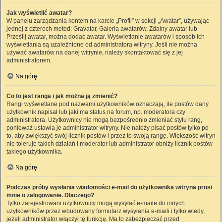
Jak wyświetlić awatar?
W panelu zarządzania kontem na karcie „Profil” w sekcji „Awatar”, używając
jednej z czterech metod: Gravatar, Galeria awatarów, Zdalny awatar lub
Prześlij awatar, można dodać awatar. Wyświetlanie awatarów i sposób ich
wyświetlania są uzależnione od administratora witryny. Jeśli nie można
używać awatarów na danej witrynie, należy skontaktować się z jej
administratorem.
Na górę
Co to jest ranga i jak można ją zmienić?
Rangi wyświetlane pod nazwami użytkowników oznaczają, ile postów dany
użytkownik napisał lub jaki ma status na forum, np. moderatora czy
administratora. Użytkownicy nie mogą bezpośrednio zmieniać stylu rang,
ponieważ ustawia je administrator witryny. Nie należy pisać postów tylko po
to, aby zwiększyć swój licznik postów i przez to swoją rangę. Większość witryn
nie toleruje takich działań i moderator lub administrator obniży licznik postów
takiego użytkownika.
Na górę
Podczas próby wysłania wiadomości e-mail do użytkownika witryna prosi
mnie o zalogowanie. Dlaczego?
Tylko zarejestrowani użytkownicy mogą wysyłać e-maile do innych
użytkowników przez wbudowany formularz wysyłania e-maili i tylko wtedy,
jeżeli administrator włączył tę funkcję. Ma to zabezpieczać przed