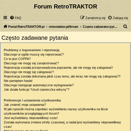
Forum RetroTRAKTOR
FAQ
Zarejestruj się
Zaloguj się
S
Portal RetroTRAKTOR.pl
retrotraktor.pl/forum
Często zadawane pytania
z
Często zadawane pytania
u
k
Problemy z logowaniem i rejestracją
Dlaczego w ogóle muszę się rejestrować?
a
Co to jest COPPA?
j
Dlaczego nie mogę się zarejestrować?
Rejestracja została przeprowadzona poprawnie, ale nie mogę się zalogować!
Dlaczego nie mogę się zalogować?
Rejestracja została dokonana jakiś czas temu, ale teraz nie mogę się zalogować?!
Nie pamiętam hasła!
Dlaczego następuje automatyczne wylogowanie?
Jak działa funkcja “Usuń ciasteczka witryny”?
Preferencje i ustawienia użytkownika
Jak zmienić moje ustawienia?
W jaki sposób można zapobiec wyświetlaniu nazwy użytkownika na liście
użytkowników przeglądających forum?
Jest wyświetlany nieprawidłowy czas!
Została wykonana zmiana strefy czasowej, a nadal jest wyświetlany nieprawidłowy
czas!