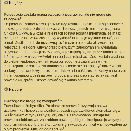
Na górę
Rejestracja została przeprowadzona poprawnie, ale nie mogę się
zalogować!
Po pierwsze, sprawdź swoją nazwę użytkownika i hasło. Jeśli są poprawne,
to wystąpiła jedna z dwóch przyczyn. Pierwszą z nich może być włączona
funkcja COPPA, a w czasie rejestracji została podana informacja, że masz
mniej niż 13 lat. Wówczas należy wykonać instrukcje wysłane na twój adres
e-mail. Jeśli nie to było przyczyną, być może nie została aktywowana
rejestracja. Niektóre witryny przed pierwszym zalogowaniem wymagają
aktywowania rejestracji przez osobę rejestrującą się lub przez administratora.
Informacja o tym była wyświetlona podczas rejestracji. Jeśli została wysłana
do ciebie wiadomość e-mail, postępuj zgodnie z zawartymi w niej
instrukcjami. Jeżeli taka wiadomość do ciebie nie dotarła, być może został
podany nieprawidłowy adres e-mail lub wiadomość została zatrzymana przez
filtr antyspamowy. Jeśli na pewno podany przez ciebie adres e-mail jest
prawidłowy, spróbuj skontaktować się z administratorem.
Na górę
Dlaczego nie mogę się zalogować?
Powodów może być kilka. Po pierwsze sprawdź, czy twoja nazwa
użytkownika i hasło są prawidłowe. Jeżeli są prawidłowe, skontaktuj się z
właścicielem witryny i zapytaj, czy cię nie zablokowano. Istnieje też
prawdopodobieństwo, że problem powoduje błędna konfiguracja witryny, na
której znajduje się forum. Skontaktuj się z właścicielem witryny i powiadom go
o tym problemie. Musi on go naprawić.