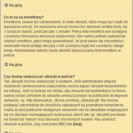
Na górę
Co to są są emotikony?
Emotikony, zwane też uśmieszkami, to małe obrazki, które mogą być użyte do
wyrażania emocji. Do wyrażania emocji można też stosować krótkie kody, np.
:) oznacza radość, podczas gdy :( smutek. Pełna lista emotikon jest dostępna
z poziomu formularza tworzenia wiadomości. Nie należy jednak nadmiernie
używać emotikon, gdyż mogą spowodować, że post stanie się nieczytelny i
moderator może podjąć decyzję o ich usunięciu bądź też usunięciu całego
posta. Administrator witryny może określić dopuszczalny limit emotikon w
poście.
Na górę
Czy można umieszczać obrazki w poście?
Tak, obrazki można umieszczać w postach. Jeśli administrator włączył
możliwość zamieszczania załączników, można wgrać obrazek bezpośrednio
na witrynę. Jeśli ta funkcja nie działa, aby obrazek był wyświetlany na forum,
należy podać odnośnik do obrazka umieszczonego na publicznie dostępnym
serwerze, np. http://www.jakas_strona.com/moj_obrazek.gif. Nie można
podawać odnośników do obrazków zapisanych na prywatnym komputerze,
chyba że jest publicznie dostępnym serwerem ani do obrazków znajdujących
się na stronach wymagających autoryzacji, takich jak, np. skrzynki pocztowe
na Gmail lub Yahoo! oraz stronach chronionych hasłem. Aby umieścić
obrazek w poście, użyj znacznika BBCode
[img]
.