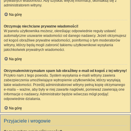
prywatnych wiadomości. Aby uzyskać więcej informacji, skontaktuj się z
administratorem witryny.
Na górę
Otrzymuję niechciane prywatne wiadomości!
W panelu użytkownika możesz, określając odpowiednie reguły ustawić
automatyczne usuwanie wiadomości od danego nadawcy. Jeżeli otrzymujesz
od kogoś obraźliwe prywatne wiadomości, poinformuj o tym moderatorów
witryny, którzy będą mogli zabronić takiemu użytkownikowi wysyłania
jakichkolwiek prywatnych wiadomości.
Na górę
Otrzymałem/otrzymałam spam lub obraźliwy e-mail od kogoś z tej witryny!
Przykro nam z tego powodu. System wysyłania e-maili witryny zawiera
zabezpieczenia umożliwiające wytropienie użytkowników, którzy wysyłają
takie wiadomości. Prześlij administratorowi witryny pełną kopię otrzymanego
e-maila – ważne, aby były w niej zawarte nagłówki, ponieważ zawierają one
informacje o nadawcy. Administrator będzie wówczas mógł podjąć
odpowiednie działania.
Na górę
Przyjaciele i wrogowie