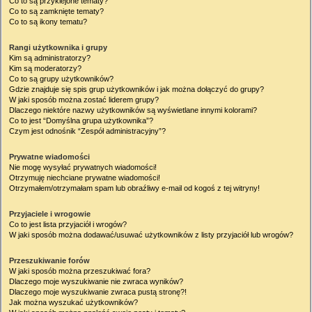
Co to są przyklejone tematy?
Co to są zamknięte tematy?
Co to są ikony tematu?
Rangi użytkownika i grupy
Kim są administratorzy?
Kim są moderatorzy?
Co to są grupy użytkowników?
Gdzie znajduje się spis grup użytkowników i jak można dołączyć do grupy?
W jaki sposób można zostać liderem grupy?
Dlaczego niektóre nazwy użytkowników są wyświetlane innymi kolorami?
Co to jest “Domyślna grupa użytkownika”?
Czym jest odnośnik “Zespół administracyjny”?
Prywatne wiadomości
Nie mogę wysyłać prywatnych wiadomości!
Otrzymuję niechciane prywatne wiadomości!
Otrzymałem/otrzymałam spam lub obraźliwy e-mail od kogoś z tej witryny!
Przyjaciele i wrogowie
Co to jest lista przyjaciół i wrogów?
W jaki sposób można dodawać/usuwać użytkowników z listy przyjaciół lub wrogów?
Przeszukiwanie forów
W jaki sposób można przeszukiwać fora?
Dlaczego moje wyszukiwanie nie zwraca wyników?
Dlaczego moje wyszukiwanie zwraca pustą stronę?!
Jak można wyszukać użytkowników?