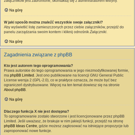
załączników jest zabronione, skontaktuj się z administratorem witryny.
Na górę
W jaki sposób można znaleźć wszystkie swoje załączniki?
Aby wyświetlić listę zamieszczonych przez ciebie załączników, przejdź do
panelu zarządzania swoim kontem i kliknij odnośnik
Załączniki
.
Na górę
Zagadnienia związane z phpBB
Kto jest autorem tego oprogramowania?
Prawa autorskie do tego oprogramowania w jego niezmodyfikowanej formie,
ma
phpBB Limited
. Jest ono publikowane na licencji GNU General Public
License wersja 2 (GPL-2.0), co w praktyce oznacza, że może być bez
ograniczeń dystrybuowane. Więcej na ten temat dowiesz się na stronie
About phpBB
.
Na górę
Dlaczego funkcja X nie jest dostępna?
To oprogramowanie zostało stworzone i jest licencjonowane przez phpBB
Limited. Jeśli uważasz, że brakuje w nim jakiejś funkcji, przejdź na stronę
phpBB Ideas Centre
, gdzie możesz zagłosować na istniejące propozycje lub
zaproponować nowe funkcje.