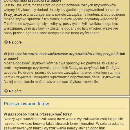
Co to jest lista przyjaciół i wrogów?
Jest to lista, którą można użyć do organizowania różnych użytkowników
witryny. Użytkownicy dodani do listy przyjaciół będą wyświetleni na karcie
Przyjaciele
znajdującej się w panelu zarządzania kontem. Z tego poziomu
można szybko sprawdzić ich status, a także wysłać prywatną wiadomość.
Zależnie od używanego stylu witryny, posty tych użytkowników mogą być
wyróżniane. Jeśli użytkownik zostanie dodany do listy wrogów, wszystkie
posty przez niego napisane domyślnie nie będą wyświetlane.
Na górę
W jaki sposób można dodawać/usuwać użytkowników z listy przyjaciół lub
wrogów?
Można dodawać użytkowników na dwa sposoby. Po pierwsze, klikając w
profilu wybranego użytkownika odnośnik
Dodaj do przyjaciół
lub
Dodaj do
wrogów
. Po drugie, przejść do panelu zarządzania swoim kontem i tam na
karcie
Przyjaciele i wrogowie
wprowadzić odpowiednie dane użytkownika.
Na tej samej karcie można także usuwać użytkowników z list.
Na górę
Przeszukiwanie forów
W jaki sposób można przeszukiwać fora?
Należy wprowadzić poszukiwaną frazę w pole wyszukiwania znajdujące się
na stronie wykazu forów, a także stronach forów i tematów. W celu uzyskania
zaawansowanych funkcji wyszukiwania należy kliknąć odnośnik