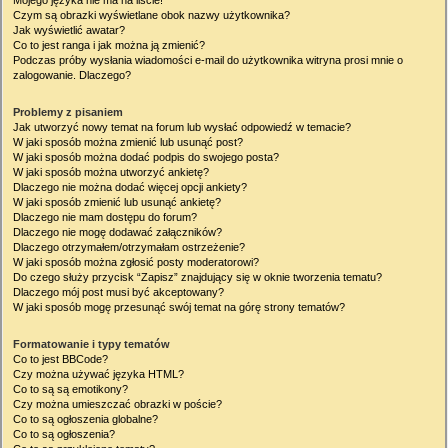
Mojego języka nie ma na liście!
Czym są obrazki wyświetlane obok nazwy użytkownika?
Jak wyświetlić awatar?
Co to jest ranga i jak można ją zmienić?
Podczas próby wysłania wiadomości e-mail do użytkownika witryna prosi mnie o
zalogowanie. Dlaczego?
Problemy z pisaniem
Jak utworzyć nowy temat na forum lub wysłać odpowiedź w temacie?
W jaki sposób można zmienić lub usunąć post?
W jaki sposób można dodać podpis do swojego posta?
W jaki sposób można utworzyć ankietę?
Dlaczego nie można dodać więcej opcji ankiety?
W jaki sposób zmienić lub usunąć ankietę?
Dlaczego nie mam dostępu do forum?
Dlaczego nie mogę dodawać załączników?
Dlaczego otrzymałem/otrzymałam ostrzeżenie?
W jaki sposób można zgłosić posty moderatorowi?
Do czego służy przycisk “Zapisz” znajdujący się w oknie tworzenia tematu?
Dlaczego mój post musi być akceptowany?
W jaki sposób mogę przesunąć swój temat na górę strony tematów?
Formatowanie i typy tematów
Co to jest BBCode?
Czy można używać języka HTML?
Co to są są emotikony?
Czy można umieszczać obrazki w poście?
Co to są ogłoszenia globalne?
Co to są ogłoszenia?