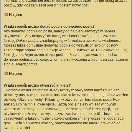
informacją, dlaczego ten post zmieniali. Zwykli użytkownicy nie mogą usuwać
postów, gdy ktoś zamieścił pod ich postem nowy post.
Na górę
W jaki sposób można dodać podpis do swojego posta?
Aby dodawać podpis do posta, należy go najpierw utworzyć w panelu
użytkownika. Aby dołączyć do danej wiadomości swój podpis, zaznacz
funkcję
Dołącz podpis
znajdującą się w formularzu tworzenia wiadomości.
Możesz także domyślnie dodawać podpis do wszystkich swoich postów,
zaznaczając odpowiednią funkcję w panelu użytkownika. Po uaktywnieniu tej
funkcji, za każdym razem pisząc post, możesz zdecydować o niedodawaniu
do niego podpisu, usuwając w formularzu tworzenia wiadomości zaznaczenie
z pola
Dołącz podpis
.
Na górę
W jaki sposób można utworzyć ankietę?
Tworzenie ankiet jest proste. Kiedy tworzysz nowy temat bądź zmieniasz
pierwszy post w wątku, na dole formularza tworzenia tematu będziesz widzieć
etykietę “Utwórz ankietę”. Kliknij ją i w otworzonym formularzu podaj tytuł
ankiety i co najmniej dwie opcje. Każdą opcję należy wpisać w nowym
wierszu widocznego pola tekstowego. Możesz określić liczbę opcji, jakie
użytkownik może wybrać, wyznaczyć czas trwania ankiety (0 – bez limitu
czasowego), a także umożliwić użytkownikom zmianę wcześniej oddanego
głosu. Jeśli nie widzisz etykiety, prawdopodobnie nie masz uprawnień do
tworzenia ankiet.