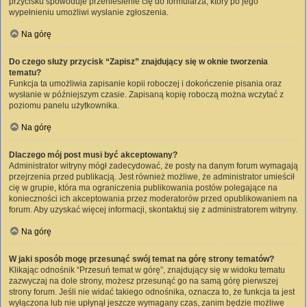
przycisku spowoduje przeniesienie cię do formularza, który po jego
wypełnieniu umożliwi wysłanie zgłoszenia.
Na górę
Do czego służy przycisk “Zapisz” znajdujący się w oknie tworzenia
tematu?
Funkcja ta umożliwia zapisanie kopii roboczej i dokończenie pisania oraz
wysłanie w późniejszym czasie. Zapisaną kopię roboczą można wczytać z
poziomu panelu użytkownika.
Na górę
Dlaczego mój post musi być akceptowany?
Administrator witryny mógł zadecydować, że posty na danym forum wymagają
przejrzenia przed publikacją. Jest również możliwe, że administrator umieścił
cię w grupie, która ma ograniczenia publikowania postów polegające na
konieczności ich akceptowania przez moderatorów przed opublikowaniem na
forum. Aby uzyskać więcej informacji, skontaktuj się z administratorem witryny.
Na górę
W jaki sposób mogę przesunąć swój temat na górę strony tematów?
Klikając odnośnik “Przesuń temat w górę”, znajdujący się w widoku tematu
zazwyczaj na dole strony, możesz przesunąć go na samą górę pierwszej
strony forum. Jeśli nie widać takiego odnośnika, oznacza to, że funkcja ta jest
wyłączona lub nie upłynął jeszcze wymagany czas, zanim będzie możliwe