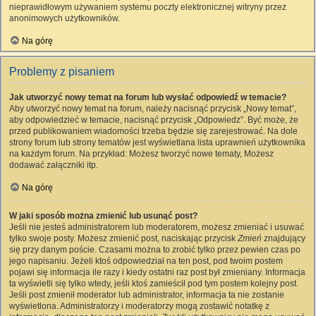
nieprawidłowym używaniem systemu poczty elektronicznej witryny przez
anonimowych użytkowników.
Na górę
Problemy z pisaniem
Jak utworzyć nowy temat na forum lub wysłać odpowiedź w temacie?
Aby utworzyć nowy temat na forum, należy nacisnąć przycisk „Nowy temat”,
aby odpowiedzieć w temacie, nacisnąć przycisk „Odpowiedz”. Być może, że
przed publikowaniem wiadomości trzeba będzie się zarejestrować. Na dole
strony forum lub strony tematów jest wyświetlana lista uprawnień użytkownika
na każdym forum. Na przykład: Możesz tworzyć nowe tematy, Możesz
dodawać załączniki itp.
Na górę
W jaki sposób można zmienić lub usunąć post?
Jeśli nie jesteś administratorem lub moderatorem, możesz zmieniać i usuwać
tylko swoje posty. Możesz zmienić post, naciskając przycisk
Zmień
znajdujący
się przy danym poście. Czasami można to zrobić tylko przez pewien czas po
jego napisaniu. Jeżeli ktoś odpowiedział na ten post, pod twoim postem
pojawi się informacja ile razy i kiedy ostatni raz post był zmieniany. Informacja
ta wyświetli się tylko wtedy, jeśli ktoś zamieścił pod tym postem kolejny post.
Jeśli post zmienił moderator lub administrator, informacja ta nie zostanie
wyświetlona. Administratorzy i moderatorzy mogą zostawić notatkę z