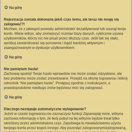
Na górę
Rejestracja została dokonana jakiś czas temu, ale teraz nie mogę się
zalogować?!
Możliwe, że z jakiegoś powodu administrator dezaktywował lub usunął twoje
konto. Wiele witryn, aby zmniejszyć rozmiar bazy danych, cyklicznie usuwa
użytkowników, którzy nic nie pisali przez dłuższy czas. Jeśli tak się stało,
spróbuj zarejestrować się ponownie i bądź bardziej aktywnym i
zaangażowanym w dyskusje użytkownikiem.
Na górę
Nie pamiętam hasła!
Zachowaj spokój! Twoje hasło wprawdzie nie może zostać odzyskane, ale
bez problemu może zostać zresetowane. Przejdź na stronę logowania i kliknij
odnośnik “Nie pamiętam hasła”. Postępuj zgodnie z instrukcjami, a
prawdopodobnie niedługo znów będziesz móc się zalogować.
Na górę
Dlaczego następuje automatyczne wylogowanie?
Jeżeli w czasie logowania nie zaznaczysz funkcji
Zapamiętaj mnie
, witryna
zachowa informację o tym, że twój pobyt na tej witrynie będzie trwał tylko
określony przez administratora czas. Zapobiega to niewłaściwemu użyciu
twojego konta przez kogoś innego. Aby pozostać zalogowanym/zalogowaną,