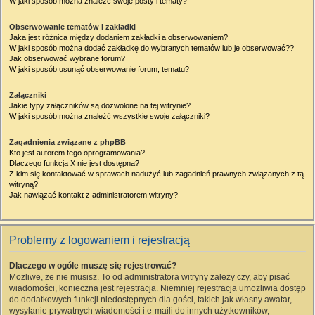
W jaki sposób można znaleźć swoje posty i tematy?
Obserwowanie tematów i zakładki
Jaka jest różnica między dodaniem zakładki a obserwowaniem?
W jaki sposób można dodać zakładkę do wybranych tematów lub je obserwować??
Jak obserwować wybrane forum?
W jaki sposób usunąć obserwowanie forum, tematu?
Załączniki
Jakie typy załączników są dozwolone na tej witrynie?
W jaki sposób można znaleźć wszystkie swoje załączniki?
Zagadnienia związane z phpBB
Kto jest autorem tego oprogramowania?
Dlaczego funkcja X nie jest dostępna?
Z kim się kontaktować w sprawach nadużyć lub zagadnień prawnych związanych z tą
witryną?
Jak nawiązać kontakt z administratorem witryny?
Problemy z logowaniem i rejestracją
Dlaczego w ogóle muszę się rejestrować?
Możliwe, że nie musisz. To od administratora witryny zależy czy, aby pisać
wiadomości, konieczna jest rejestracja. Niemniej rejestracja umożliwia dostęp
do dodatkowych funkcji niedostępnych dla gości, takich jak własny awatar,
wysyłanie prywatnych wiadomości i e-maili do innych użytkowników,