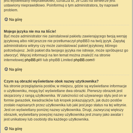
jest wyświetlany nieprawidłowo, oznacza to, że czas na serwerze jest
ustawiony nieprawidłowo. Poinformuj o tym administratora, by naprawił
problem.
Na górę
Mojego języka nie ma na liście!
Być może administrator nie zainstalował pakietu zawierającego twoją wersję
językową albo nikt jeszcze nie przetłumaczył phpBB3 na twój język. Zapytaj
administratora witryny czy może zainstalować pakiet językowy, którego
potrzebujesz. Jeśli pakiet dla twojego języka nie istnieje, może spróbujesz go
utworzyć. Więcej informacji na ten temat można znaleźć na stronie
internetowej
phpBB.pl
® lub phpBB Limited
phpBB.com
®
Na górę
Czym są obrazki wyświetlane obok nazwy użytkownika?
Na stronie przeglądania postów, w miejscu, gdzie są wyświetlane informacje
o użytkowniku, mogą być wyświetlane dwa obrazki. Pierwszy obrazek jest
skojarzony z rangą użytkownika. W zależności od używanego stylu jest on w
formie gwiazdek, kwadracików lub kropek pokazujących, jak dużo postów
zostało napisanych przez użytkownika lub jaki jest jego status na tej witrynie.
Jest on wyświetlany poniżej nazwy użytkownika. Drugi, zazwyczaj większy
obrazek, wyświetlany powyżej nazwy użytkownika jest znany jako awatar i
jest unikatowy lub osobisty dla każdego użytkownika.
Na górę