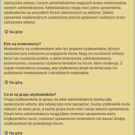
założyciela witryny i innych administratorów mających prawo nominowania
nowych administratorów. Administratorzy mogą mieć pełne uprawnienia
moderatorów na wszystkich forach utworzonych na witrynie. Zakres
uprawnień moderacyjnych uzależniony jest od uprawnień nadanych przez
założyciela witryny.
Na górę
Kim są moderatorzy?
Moderatorzy są użytkownikami albo też grupami użytkowników, których
zadaniem jest codzienne przeglądanie forów. Mają oni możliwość zmiany
treści lub usuwania postów, a także blokowania, odblokowywania,
przenoszenia, usuwania i dzielenia tematów na forum, które moderują. Z
reguły moderatorzy czuwają, aby użytkownicy pisali na temat oraz nie
publikowali niewłaściwych i obraźliwych materiałów.
Na górę
Co to są grupy użytkowników?
Grupy użytkowników, to grupy, na jakie administratorzy dzielą całą
społeczność witryny, aby łatwiej było nimi zarządzać. Każdy użytkownik może
należeć do wielu grup, a każda grupa może mieć swoje własne uprawnienia.
Dzięki temu administratorzy mogą łatwo zmieniać uprawnienia wielu
użytkowników naraz, nadawać uprawnienia moderatora lub dawać dostęp
użytkownikom do prywatnego forum.
Na górę