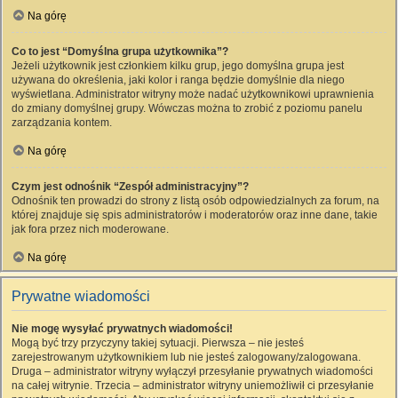
Na górę
Co to jest “Domyślna grupa użytkownika”?
Jeżeli użytkownik jest członkiem kilku grup, jego domyślna grupa jest
używana do określenia, jaki kolor i ranga będzie domyślnie dla niego
wyświetlana. Administrator witryny może nadać użytkownikowi uprawnienia
do zmiany domyślnej grupy. Wówczas można to zrobić z poziomu panelu
zarządzania kontem.
Na górę
Czym jest odnośnik “Zespół administracyjny”?
Odnośnik ten prowadzi do strony z listą osób odpowiedzialnych za forum, na
której znajduje się spis administratorów i moderatorów oraz inne dane, takie
jak fora przez nich moderowane.
Na górę
Prywatne wiadomości
Nie mogę wysyłać prywatnych wiadomości!
Mogą być trzy przyczyny takiej sytuacji. Pierwsza – nie jesteś
zarejestrowanym użytkownikiem lub nie jesteś zalogowany/zalogowana.
Druga – administrator witryny wyłączył przesyłanie prywatnych wiadomości
na całej witrynie. Trzecia – administrator witryny uniemożliwił ci przesyłanie