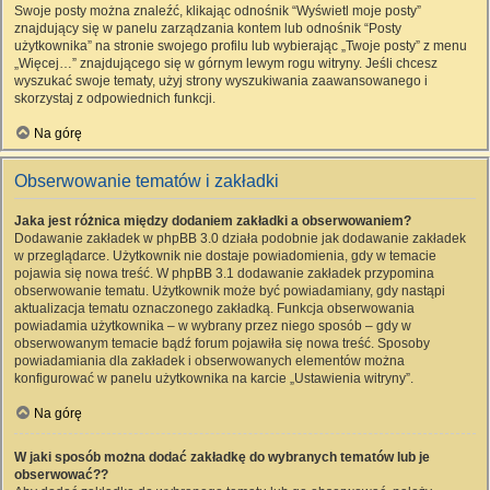
Swoje posty można znaleźć, klikając odnośnik “Wyświetl moje posty”
znajdujący się w panelu zarządzania kontem lub odnośnik “Posty
użytkownika” na stronie swojego profilu lub wybierając „Twoje posty” z menu
„Więcej…” znajdującego się w górnym lewym rogu witryny. Jeśli chcesz
wyszukać swoje tematy, użyj strony wyszukiwania zaawansowanego i
skorzystaj z odpowiednich funkcji.
Na górę
Obserwowanie tematów i zakładki
Jaka jest różnica między dodaniem zakładki a obserwowaniem?
Dodawanie zakładek w phpBB 3.0 działa podobnie jak dodawanie zakładek
w przeglądarce. Użytkownik nie dostaje powiadomienia, gdy w temacie
pojawia się nowa treść. W phpBB 3.1 dodawanie zakładek przypomina
obserwowanie tematu. Użytkownik może być powiadamiany, gdy nastąpi
aktualizacja tematu oznaczonego zakładką. Funkcja obserwowania
powiadamia użytkownika – w wybrany przez niego sposób – gdy w
obserwowanym temacie bądź forum pojawiła się nowa treść. Sposoby
powiadamiania dla zakładek i obserwowanych elementów można
konfigurować w panelu użytkownika na karcie „Ustawienia witryny”.
Na górę
W jaki sposób można dodać zakładkę do wybranych tematów lub je
obserwować??