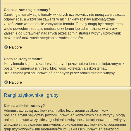
Co to są zamknięte tematy?
Zamknięte tematy są to tematy, w których użytkownicy nie mogą zamieszczać
odpowiedzi, a wszystkie zawarte w nich ankiety zostały automatycznie
zakończone w momencie zamykania tematu. Tematy mogą być zamykane z
wielu powodów i robią to moderatorzy forum lub administratorzy witryny.
Zależnie od uprawnień nadanych przez administratora witryny użytkownik
może mieć możliwość zamykania swoich tematów.
Na górę
Co to są ikony tematu?
Ikony tematu są obrazkami wybieranymi przez autora tematu skojarzonymi z
postami – sugerują ich treść. Możliwość korzystania z ikon tematu
uzależniona jest od uprawnień nadanych przez administratora witryny.
Na górę
Rangi użytkownika i grupy
Kim są administratorzy?
Administratorzy są użytkownikami albo też grupami użytkowników
posiadającymi najwyższy poziom uprawnień kontrolnych całej witryny. Mogą
oni kontrolować wszystkie zagadnienia związane z funkcjonowaniem witryny
włącznie z nadawaniem uprawnień, blokowaniem użytkowników, tworzeniem
grup użytkowników lub moderatorów itp. Zakres ich uprawnień zależy od