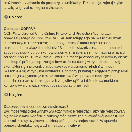
możliwość przypisania do grup użytkowników itp. Rejestracja zajmuje tylko
chwilę, więc zaleca się jej wykonanie.
Na górę
Co to jest COPPA?
COPPA, to skrót od Child Online Privacy and Protection Act – prawa
obowiązującego od 1998 roku w USA, nakładającego na właścicieli stron
internetowych, które potencjalnie mogą zbierać informacje od osób
małoletnich – mających mniej niż 13 lat – obowiązek posiadania pisemnej
zgody rodziców lub opiekunów prawnych na zbieranie informacji prywatnych
od osób poniżej 13 roku życia. Jeżeli nie masz pewności czy to dotyczy ciebie
jako kogoś próbującego zarejestrować się na danej witrynie internetowej –
skontaktuj się z prawnikiem, by uzyskać wyjaśnienie. phpBB Limited i
właściciele tej witryny nie dostarczają pomocy prawnej z wyjątkiem przypadku
opisanego w pytaniu „Z kim się kontaktować w sprawach nadużyć lub
zagadnień prawnych związanych z tą witryną?”, a także nie są punktem
kontaktowym dla wszelkiego rodzaju porad prawnych.
Na górę
Dlaczego nie mogę się zarejestrować?
Być może właściciel witryny wyłączył funkcję rejestracji, aby nie rejestrowały
się nowe osoby. Właściciel witryny mógł także zablokować twój adres IP lub
zabronił nazwy użytkownika, którą próbujesz zarejestrować. W sprawie
pomocy skontaktuj się z administratorem witryny.