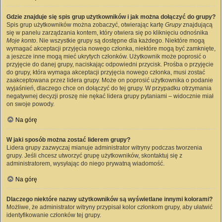
Gdzie znajduje się spis grup użytkowników i jak można dołączyć do grupy?
Spis grup użytkowników można zobaczyć, otwierając kartę
Grupy
znajdującą
się w panelu zarządzania kontem, który otwiera się po kliknięciu odnośnika
Moje konto
. Nie wszystkie grupy są dostępne dla każdego. Niektóre mogą
wymagać akceptacji przyjęcia nowego członka, niektóre mogą być zamknięte,
a jeszcze inne mogą mieć ukrytych członków. Użytkownik może poprosić o
przyjęcie do danej grupy, naciskając odpowiedni przycisk. Prośba o przyjęcie
do grupy, która wymaga akceptacji przyjęcia nowego członka, musi zostać
zaakceptowana przez lidera grupy. Może on poprosić użytkownika o podanie
wyjaśnień, dlaczego chce on dołączyć do tej grupy. W przypadku otrzymania
negatywnej decyzji proszę nie nękać lidera grupy pytaniami – widocznie miał
on swoje powody.
Na górę
W jaki sposób można zostać liderem grupy?
Lidera grupy zazwyczaj mianuje administrator witryny podczas tworzenia
grupy. Jeśli chcesz utworzyć grupę użytkowników, skontaktuj się z
administratorem, wysyłając do niego prywatną wiadomość.
Na górę
Dlaczego niektóre nazwy użytkowników są wyświetlane innymi kolorami?
Możliwe, że administrator witryny przypisał kolor członkom grupy, aby ułatwić
identyfikowanie członków tej grupy.