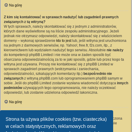
Na górę
Z kim się kontaktować w sprawach nadużyć lub zagadnień prawnych
związanych z tą witryną?
W tych sprawach, należy skontaktować się z jednym z administratorów,
których dane wyświetlone są na liście zespołu administracyjnego. Jeżeli
jednak nie otrzymasz odpowiedzi, należy skontaktować się z właścicielem
domeny – wykonaj sprawdzenie
kto to jest
lub, jeśli witryna jest uruchomiona
na jednym z darmowych serwisów, np. Yahoo!, free.fr, f2s.com, itp., z
kierownictwem lub wydziałem nadużyć tego serwisu. Absolutnie
nie należy
do kompetencji phpBB Limited i nie może ona w żaden sposób być
obarczana odpowiedzialnością za to w jaki sposób, gdzie lub przez kogo ta
witryna jest używana. Proszę nie kontaktować się z phpBB Limited w
sprawach zagadnień prawnych (wstrzymania i zaniechania,
odpowiedzialności, szkalujących komentarzy itp.)
bezpośrednio nie
związanych
z witryną phpBB.com lub oprogramowaniem phpBB samym w
sobie. Jeśli do phpBB Limited zostanie wysłana wiadomość dotycząca
innych
podmiotów
używających tego oprogramowania, nie należy oczekiwać
odpowiedzi, lub zostanie udzielona odpowiedź lakoniczna.
Na górę
Jak nawiązać kontakt z administratorem witryny?
Wszyscy użytkownicy witryny mogą używać – jeśli funkcja ta jest włączona
Strona ta używa plików cookies (tzw. ciasteczka)
przez administratora witryny – formularza „Kontakt z nami”. Członkowie
w celach statystycznych, reklamowych oraz
witryny mogą także używać odnośnika „Zespół administracyjny”.